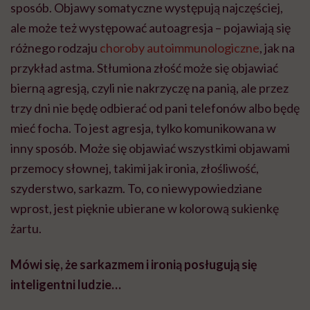
sposób. Objawy somatyczne występują najczęściej,
ale może też występować autoagresja – pojawiają się
różnego rodzaju
choroby autoimmunologiczne
, jak na
przykład astma. Stłumiona złość może się objawiać
bierną agresją, czyli nie nakrzyczę na panią, ale przez
trzy dni nie będę odbierać od pani telefonów albo będę
mieć focha. To jest agresja, tylko komunikowana w
inny sposób. Może się objawiać wszystkimi objawami
przemocy słownej, takimi jak ironia, złośliwość,
szyderstwo, sarkazm. To, co niewypowiedziane
wprost, jest pięknie ubierane w kolorową sukienkę
żartu.
Mówi się, że sarkazmem i ironią posługują się
inteligentni ludzie…