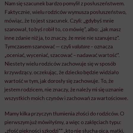
Nam się szacunek bardzo pomylił z posłuszeństwem.
Faktycznie, wielu rodziców wymusza posłuszeństwo,
mówiąc, że to jest szacunek. Czyli: „gdybyś mnie
szanował, to byś robił to, co mówię”, albo: „jak masz
inne zdanie niż ja, to znaczy, że mnie nie szanujesz”.
Tymczasem szanować — czyli
valutare
– oznacza
„oceniać, wyceniać, szacować – nadawać wartość”.
Niestety wielu rodziców zachowuje się w sposób
krzywdzący, oczekując, że dziecko będzie widziało
wartość w tym, jak dorosły się zachowuje. To, że
jestem rodzicem, nie znaczy, że należy mi się uznanie
wszystkich moich czynów i zachowań za wartościowe.
Mamy kilka przyczyn tłumienia złości do rodziców. O
pierwszym już mówiłyśmy, a więc o zaklęciach typu:
„złość piękności szkodzi”” „kto nie słucha ojca, matki,