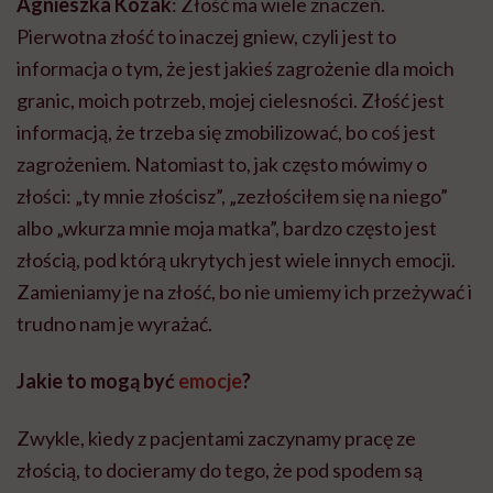
Agnieszka Kozak
: Złość ma wiele znaczeń.
Pierwotna złość to inaczej gniew, czyli jest to
informacja o tym, że jest jakieś zagrożenie dla moich
granic, moich potrzeb, mojej cielesności. Złość jest
informacją, że trzeba się zmobilizować, bo coś jest
zagrożeniem. Natomiast to, jak często mówimy o
złości: „ty mnie złościsz”, „zezłościłem się na niego”
albo „wkurza mnie moja matka”, bardzo często jest
złością, pod którą ukrytych jest wiele innych emocji.
Zamieniamy je na złość, bo nie umiemy ich przeżywać i
trudno nam je wyrażać.
Jakie to mogą być
emocje
?
Zwykle, kiedy z pacjentami zaczynamy pracę ze
złością, to docieramy do tego, że pod spodem są