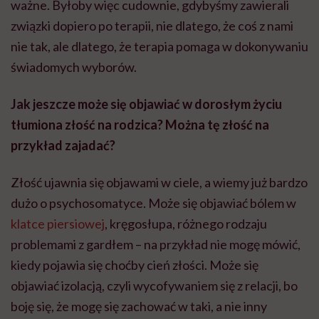
ważne. Byłoby więc cudownie, gdybyśmy zawierali
związki dopiero po terapii, nie dlatego, że coś z nami
nie tak, ale dlatego, że terapia pomaga w dokonywaniu
świadomych wyborów.
Jak jeszcze może się objawiać w dorosłym życiu
tłumiona złość na rodzica? Można tę złość na
przykład zajadać?
Złość ujawnia się objawami w ciele, a wiemy już bardzo
dużo o psychosomatyce. Może się objawiać bólem w
klatce piersiowej
, kręgosłupa, różnego rodzaju
problemami z gardłem – na przykład nie mogę mówić,
kiedy pojawia się choćby cień złości. Może się
objawiać izolacją, czyli wycofywaniem się z relacji, bo
boję się, że mogę się zachować w taki, a nie inny