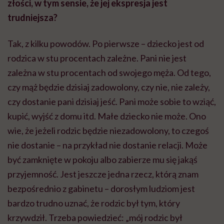
złości, w tym sensie, że jej ekspresja jest
trudniejsza?
Tak, z kilku powodów. Po pierwsze – dziecko jest od
rodzica w stu procentach zależne. Pani nie jest
zależna w stu procentach od swojego męża. Od tego,
czy mąż będzie dzisiaj zadowolony, czy nie, nie zależy,
czy dostanie pani dzisiaj jeść. Pani może sobie to wziąć,
kupić, wyjść z domu itd. Małe dziecko nie może. Ono
wie, że jeżeli rodzic będzie niezadowolony, to czegoś
nie dostanie – na przykład nie dostanie relacji. Może
być zamknięte w pokoju albo zabierze mu się jakąś
przyjemność. Jest jeszcze jedna rzecz, którą znam
bezpośrednio z gabinetu – dorosłym ludziom jest
bardzo trudno uznać, że rodzic był tym, który
krzywdził. Trzeba powiedzieć: „mój rodzic był