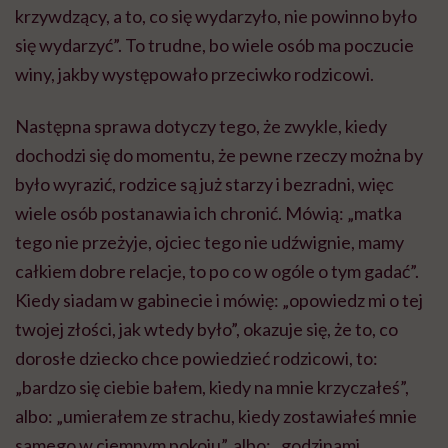
krzywdzący, a to, co się wydarzyło, nie powinno było
się wydarzyć”. To trudne, bo wiele osób ma poczucie
winy, jakby występowało przeciwko rodzicowi.
Następna sprawa dotyczy tego, że zwykle, kiedy
dochodzi się do momentu, że pewne rzeczy można by
było wyrazić, rodzice są już starzy i bezradni, więc
wiele osób postanawia ich chronić. Mówią: „matka
tego nie przeżyje, ojciec tego nie udźwignie, mamy
całkiem dobre relacje, to po co w ogóle o tym gadać”.
Kiedy siadam w gabinecie i mówię: „opowiedz mi o tej
twojej złości, jak wtedy było”, okazuje się, że to, co
dorosłe dziecko chce powiedzieć rodzicowi, to:
„bardzo się ciebie bałem, kiedy na mnie krzyczałeś”,
albo: „umierałem ze strachu, kiedy zostawiałeś mnie
samego w ciemnym pokoju”, albo: „godzinami