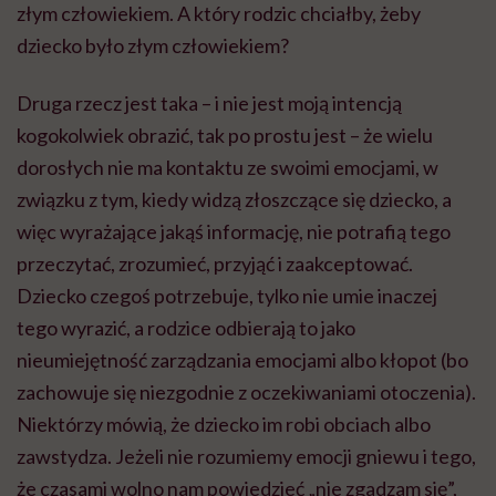
złym człowiekiem. A który rodzic chciałby, żeby
dziecko było złym człowiekiem?
Druga rzecz jest taka – i nie jest moją intencją
kogokolwiek obrazić, tak po prostu jest – że wielu
dorosłych nie ma kontaktu ze swoimi emocjami, w
związku z tym, kiedy widzą złoszczące się dziecko, a
więc wyrażające jakąś informację, nie potrafią tego
przeczytać, zrozumieć, przyjąć i zaakceptować.
Dziecko czegoś potrzebuje, tylko nie umie inaczej
tego wyrazić, a rodzice odbierają to jako
nieumiejętność zarządzania emocjami albo kłopot (bo
zachowuje się niezgodnie z oczekiwaniami otoczenia).
Niektórzy mówią, że dziecko im robi obciach albo
zawstydza. Jeżeli nie rozumiemy emocji gniewu i tego,
że czasami wolno nam powiedzieć „nie zgadzam się”,