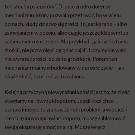
ten słucha psiej skóry”. Drugie źródło dotyczy
mechanizmu, który pozwala przetrwać, bo w wielu
domach, kiedy dziecko się złości, to jest karane – albo
zamykaniem w pokoju, albo ciągle jeszcze klapsem lub
zabieraniem mu czegoś. Na przykład: „jak się będziesz
złościł, nie pozwolę ci oglądać bajki”. Uczymy się więc
nie wyrażać złości, bo za to grozi kara. Potem ten
mechanizm mamy wbudowany w dorosłe życie – jak
okażę złość, to mi coś za to zabiorą.
Kolejną przyczyną niewyrażania złości jest to, że złość
stawiamy na równi z kłopotem. Jeżeli ktoś chce
czegoś innego, to znaczy, że robi problem, a więc jeśli
nie chcę innym sprawiać kłopotu, muszę zablokować
swoją ekspresję emocjonalną. Muszę wręcz