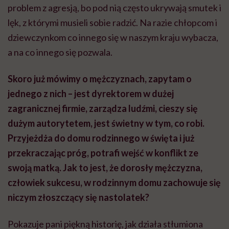
problem z agresją, bo pod nią często ukrywają smutek i
lęk, z którymi musieli sobie radzić. Na razie chłopcom i
dziewczynkom co innego się w naszym kraju wybacza,
a na co innego się pozwala.
Skoro już mówimy o mężczyznach, zapytam o
jednego z nich – jest dyrektorem w dużej
zagranicznej firmie, zarządza ludźmi, cieszy się
dużym autorytetem, jest świetny w tym, co robi.
Przyjeżdża do domu rodzinnego w święta i już
przekraczając próg, potrafi wejść w konflikt ze
swoją matką. Jak to jest, że dorosły mężczyzna,
człowiek sukcesu, w rodzinnym domu zachowuje się
niczym złoszczący się nastolatek?
Pokazuje pani piękną historię, jak działa stłumiona