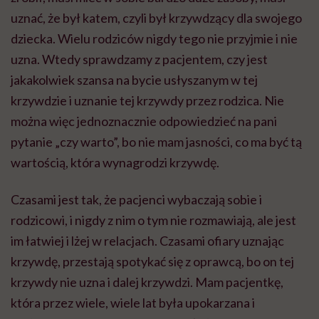
uznać, że był katem, czyli był krzywdzący dla swojego
dziecka. Wielu rodziców nigdy tego nie przyjmie i nie
uzna. Wtedy sprawdzamy z pacjentem, czy jest
jakakolwiek szansa na bycie usłyszanym w tej
krzywdzie i uznanie tej krzywdy przez rodzica. Nie
można więc jednoznacznie odpowiedzieć na pani
pytanie „czy warto”, bo nie mam jasności, co ma być tą
wartością, która wynagrodzi krzywdę.
Czasami jest tak, że pacjenci wybaczają sobie i
rodzicowi, i nigdy z nim o tym nie rozmawiają, ale jest
im łatwiej i lżej w relacjach. Czasami ofiary uznając
krzywdę, przestają spotykać się z oprawcą, bo on tej
krzywdy nie uzna i dalej krzywdzi. Mam pacjentkę,
która przez wiele, wiele lat była upokarzana i