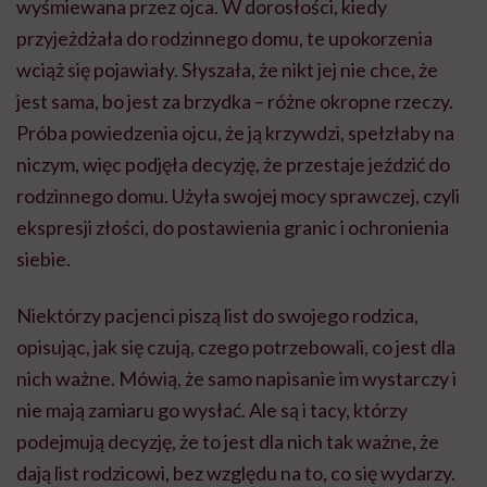
wyśmiewana przez ojca. W dorosłości, kiedy
przyjeżdżała do rodzinnego domu, te upokorzenia
wciąż się pojawiały. Słyszała, że nikt jej nie chce, że
jest sama, bo jest za brzydka – różne okropne rzeczy.
Próba powiedzenia ojcu, że ją krzywdzi, spełzłaby na
niczym, więc podjęła decyzję, że przestaje jeździć do
rodzinnego domu. Użyła swojej mocy sprawczej, czyli
ekspresji złości, do postawienia granic i ochronienia
siebie.
Niektórzy pacjenci piszą list do swojego rodzica,
opisując, jak się czują, czego potrzebowali, co jest dla
nich ważne. Mówią, że samo napisanie im wystarczy i
nie mają zamiaru go wysłać. Ale są i tacy, którzy
podejmują decyzję, że to jest dla nich tak ważne, że
dają list rodzicowi, bez względu na to, co się wydarzy.