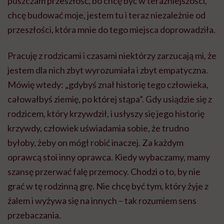
puszczam przeszłość, bo chcę być w teraźniejszości,
chcę budować moje, jestem tu i teraz niezależnie od
przeszłości, która mnie do tego miejsca doprowadziła.
Pracuję z rodzicami i czasami niektórzy zarzucają mi, że
jestem dla nich zbyt wyrozumiała i zbyt empatyczna.
Mówię wtedy: „gdybyś znał historię tego człowieka,
całowałbyś ziemię, po której stąpa”. Gdy usiądzie się z
rodzicem, który krzywdził, i usłyszy się jego historię
krzywdy, człowiek uświadamia sobie, że trudno
byłoby, żeby on mógł robić inaczej. Za każdym
oprawcą stoi inny oprawca. Kiedy wybaczamy, mamy
szansę przerwać falę przemocy. Chodzi o to, by nie
grać w tę rodzinną grę. Nie chcę być tym, który żyje z
żalem i wyżywa się na innych – tak rozumiem sens
przebaczania.