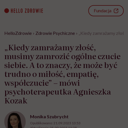
Go
to
Fundacja
content
HelloZdrowie
›
Zdrowie Psychiczne
›
„Kiedy zamrażamy złość, 
„Kiedy zamrażamy złość,
musimy zamrozić ogólne czucie
siebie. A to znaczy, że może być
trudno o miłość, empatię,
współczucie” – mówi
psychoterapeutka Agnieszka
Kozak
Monika Szubrycht
Opublikowano:
21.09.2023 13:53
Aktualizacja:
25.09.2023 11:28