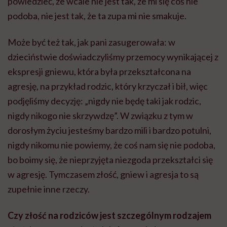
powiedzieć, że wcale nie jest tak, że mi się coś nie
podoba, nie jest tak, że ta zupa mi nie smakuje.
Może być też tak, jak pani zasugerowała: w
dzieciństwie doświadczyliśmy przemocy wynikającej z
ekspresji gniewu, która była przekształcona na
agresję, na przykład rodzic, który krzyczał i bił, więc
podjęliśmy decyzję: „nigdy nie będę taki jak rodzic,
nigdy nikogo nie skrzywdzę”. W związku z tym w
dorosłym życiu jesteśmy bardzo mili i bardzo potulni,
nigdy nikomu nie powiemy, że coś nam się nie podoba,
bo boimy się, że nieprzyjęta niezgoda przekształci się
w agresję. Tymczasem złość, gniew i agresja to są
zupełnie inne rzeczy.
Czy złość na rodziców jest szczególnym rodzajem