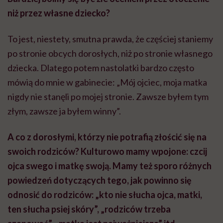
niż przez własne dziecko?
To jest, niestety, smutna prawda, że częściej staniemy
po stronie obcych dorosłych, niż po stronie własnego
dziecka. Dlatego potem nastolatki bardzo często
mówią do mnie w gabinecie: „Mój ojciec, moja matka
nigdy nie stanęli po mojej stronie. Zawsze byłem tym
złym, zawsze ja byłem winny”.
A co z dorosłymi, którzy nie potrafią złościć się na
swoich rodziców? Kulturowo mamy wpojone: czcij
ojca swego i matkę swoją. Mamy też sporo różnych
powiedzeń dotyczących tego, jak powinno się
odnosić do rodziców: „kto nie słucha ojca, matki,
ten słucha psiej skóry”, „rodziców trzeba