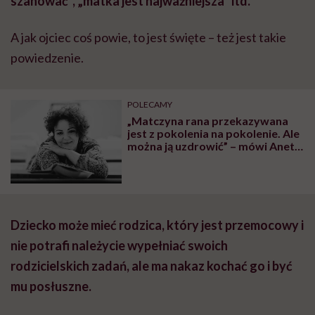
szanować”, „matka jest najważniejsza” itd.
A jak ojciec coś powie, to jest święte – też jest takie
powiedzenie.
POLECAMY
„Matczyna rana przekazywana
jest z pokolenia na pokolenie. Ale
można ją uzdrowić” – mówi Aneta
Gajda-Boryczko, terapeutka
Dziecko może mieć rodzica, który jest przemocowy i
nie potrafi należycie wypełniać swoich
rodzicielskich zadań, ale ma nakaz kochać go i być
mu posłuszne.