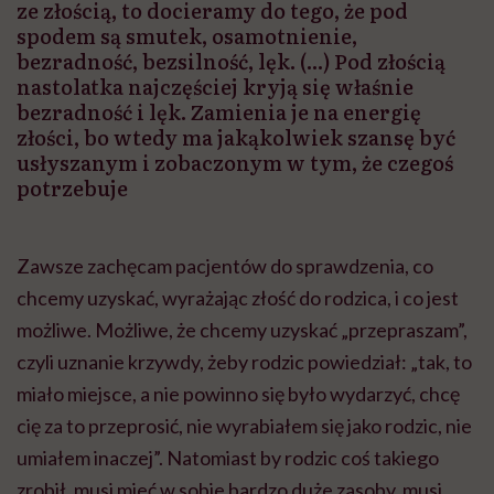
ze złością, to docieramy do tego, że pod
spodem są smutek, osamotnienie,
bezradność, bezsilność, lęk. (...) Pod złością
nastolatka najczęściej kryją się właśnie
bezradność i lęk. Zamienia je na energię
złości, bo wtedy ma jakąkolwiek szansę być
usłyszanym i zobaczonym w tym, że czegoś
potrzebuje
Zawsze zachęcam pacjentów do sprawdzenia, co
chcemy uzyskać, wyrażając złość do rodzica, i co jest
możliwe. Możliwe, że chcemy uzyskać „przepraszam”,
czyli uznanie krzywdy, żeby rodzic powiedział: „tak, to
miało miejsce, a nie powinno się było wydarzyć, chcę
cię za to przeprosić, nie wyrabiałem się jako rodzic, nie
umiałem inaczej”. Natomiast by rodzic coś takiego
zrobił, musi mieć w sobie bardzo duże zasoby, musi