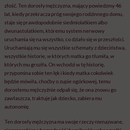
złość. Ten dorosły mężczyzna, mający powiedzmy 46
lat, kiedy przekracza próg swojego rodzinnego domu,
staje się prawdopodobnie siedmiolatkiem albo
dwunastolatkiem, któremu system nerwowy
uruchamia się na wszystko, co działo się w przeszłości.
Uruchamiają mu się wszystkie schematy z dzieciństwa,
wszystkie historie, w których matka go tłumiła, w
których mu groziła. On wchodzi w tę historię,
przypomina sobie ten lęk i kiedy matka cokolwiek
będzie mówiła, choćby o zupie ogórkowej, temu
dorosłemu mężczyźnie odpali się, że ona znowu go
zawłaszcza, traktuje jak dziecko, zabiera mu
autonomię.
Ten dorosły mężczyzna ma swoje rzeczy nienazwane,
nieprzerobioną bezradność i bezsilność wobec matki.