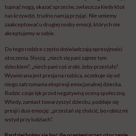
tupnąć nogą, okazać sprzeciw, zwłaszcza kiedy ktoś
nas krzywdzi, trudno nam ją przyjąć. Nie umiemy
zaakceptować u drugiej osoby emocji, których nie
akceptujemy w sobie.
Do tego rodzice często doświadczają opresyjności
otoczenia. Słyszą: „niech się pani zajmie tym
dzieckiem”, „niech pani coś zrobi, żeby przestało”.
Wywierana jest presja na rodzica, oczekuje się od
niego zatrzymania ekspresji emocjonalnej dziecka.
Rodzic czuje lęk przed negatywną oceną społeczną.
Wtedy, zamiast towarzyszyć dziecku, poddaje się
presji i dusi emocję: „przestań się złościć, bo robisz mi
wstyd przy ludziach”.
Bardziej boimy się być źle ocenieni przez otoczenie