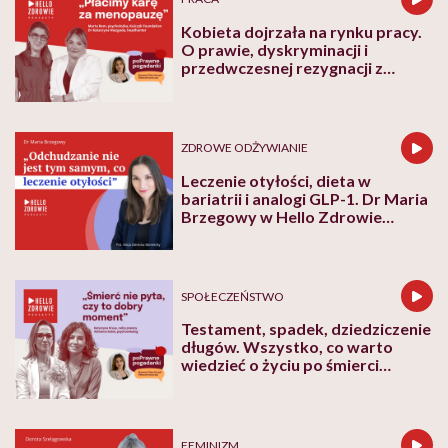
Kobieta dojrzała na rynku pracy.
O prawie, dyskryminacji i
przedwczesnej rezygnacji z
kariery
ZDROWE ODŻYWIANIE
Leczenie otyłości, dieta w
bariatrii i analogi GLP-1. Dr Maria
Brzegowy w Hello Zdrowie
Podcasty
SPOŁECZEŃSTWO
Testament, spadek, dziedziczenie
długów. Wszystko, co warto
wiedzieć o życiu po śmierci
bliskich
FEMINIZM