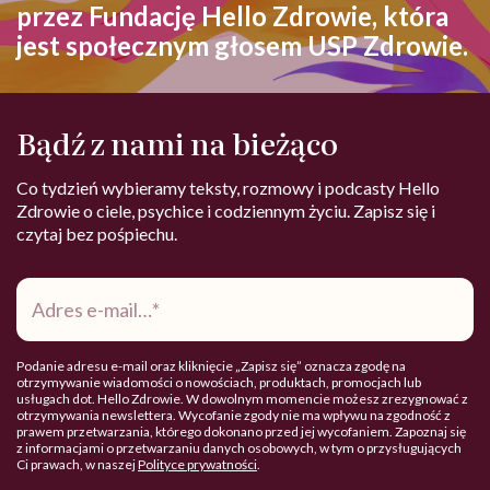
przez Fundację Hello Zdrowie, która
jest społecznym głosem USP Zdrowie.
Bądź z nami na bieżąco
Co tydzień wybieramy teksty, rozmowy i podcasty Hello
Zdrowie o ciele, psychice i codziennym życiu. Zapisz się i
czytaj bez pośpiechu.
Adres
e-
mail
*
Podanie adresu e-mail oraz kliknięcie „Zapisz się” oznacza zgodę na
otrzymywanie wiadomości o nowościach, produktach, promocjach lub
usługach dot. Hello Zdrowie. W dowolnym momencie możesz zrezygnować z
otrzymywania newslettera. Wycofanie zgody nie ma wpływu na zgodność z
prawem przetwarzania, którego dokonano przed jej wycofaniem. Zapoznaj się
z informacjami o przetwarzaniu danych osobowych, w tym o przysługujących
Ci prawach, w naszej
Polityce prywatności
.