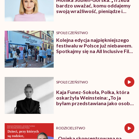
bardzo uważać, komu oddajemy
swoją wrażliwość, pieniądze i
zaufanie”
SPOŁECZEŃSTWO
Kolejna edycja najpiękniejszego
festiwalu w Polsce już niebawem.
Spotkajmy się na All Inclusive Film
Festival w Jastarni!
SPOŁECZEŃSTWO
Kaja Funez-Sokoła, Polka, która
oskarżyła Weinsteina: „To ja
byłam przedstawiana jako osoba,
która musi się bronić”
RODZICIELSTWO
„Opieka skoncentrowana na