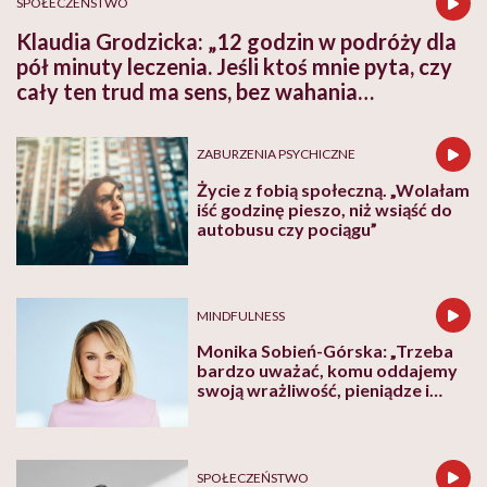
SPOŁECZEŃSTWO
Klaudia Grodzicka: „12 godzin w podróży dla
pół minuty leczenia. Jeśli ktoś mnie pyta, czy
cały ten trud ma sens, bez wahania
odpowiadam: 'tak’”
ZABURZENIA PSYCHICZNE
Życie z fobią społeczną. „Wolałam
iść godzinę pieszo, niż wsiąść do
autobusu czy pociągu”
MINDFULNESS
Monika Sobień-Górska: „Trzeba
bardzo uważać, komu oddajemy
swoją wrażliwość, pieniądze i
zaufanie”
SPOŁECZEŃSTWO