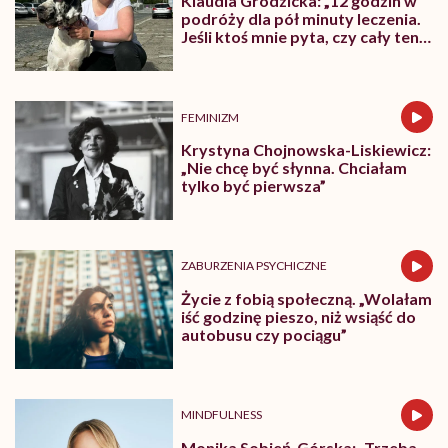
Klaudia Grodzicka: „12 godzin w
podróży dla pół minuty leczenia.
Jeśli ktoś mnie pyta, czy cały ten
trud ma sens, bez wahania
odpowiadam: 'tak’”
FEMINIZM
Krystyna Chojnowska-Liskiewicz:
„Nie chcę być słynna. Chciałam
tylko być pierwsza”
ZABURZENIA PSYCHICZNE
Życie z fobią społeczną. „Wolałam
iść godzinę pieszo, niż wsiąść do
autobusu czy pociągu”
MINDFULNESS
Monika Sobień-Górska: „Trzeba