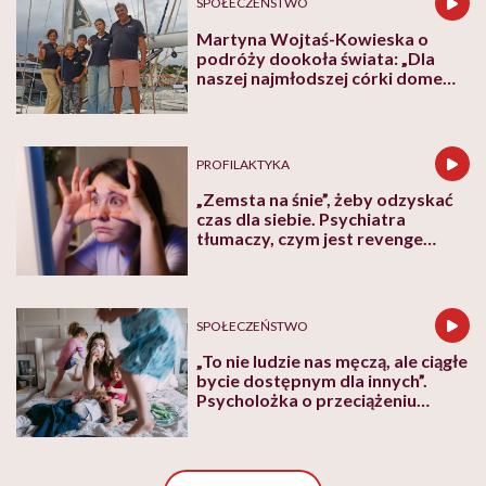
SPOŁECZEŃSTWO
Martyna Wojtaś-Kowieska o
podróży dookoła świata: „Dla
naszej najmłodszej córki domem
jest jacht. Miała dwa latka, kiedy
wypływaliśmy w rejs”
PROFILAKTYKA
„Zemsta na śnie”, żeby odzyskać
czas dla siebie. Psychiatra
tłumaczy, czym jest revenge
bedtime procrastination
SPOŁECZEŃSTWO
„To nie ludzie nas męczą, ale ciągłe
bycie dostępnym dla innych”.
Psycholożka o przeciążeniu
społecznym