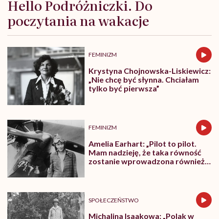
Hello Podróżniczki. Do
poczytania na wakacje
FEMINIZM
Krystyna Chojnowska-Liskiewicz:
„Nie chcę być słynna. Chciałam
tylko być pierwsza”
FEMINIZM
Amelia Earhart: „Pilot to pilot.
Mam nadzieję, że taka równość
zostanie wprowadzona również
w innych dziedzinach”
SPOŁECZEŃSTWO
Michalina Isaakowa: „Polak w