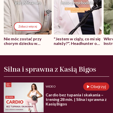
Zobacz więcej
Nie móc zostać przy
"Jestem w ciąży, co mi się
Wkró
chorym dziecku w
należy?". Headhunter o
Inst
szpitalu to tortura.
zmianie pokoleniowej u
atak
"Przeszkadzać w tym
kobiet w ciąży na rynku
wars
może chyba tylko
pracy
eksp
głupota i brak
wyobraźni"
Silna i sprawna z Kasią Bigos
Obejrzyj
WIDEO
Cardio bez tupania i skakania –
trening 28 min. | Silna i sprawna z
Kasią Bigos