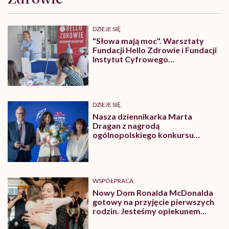
DZIEJE SIĘ
"Słowa mają moc". Warsztaty
Fundacji Hello Zdrowie i Fundacji
Instytut Cyfrowego
Obywatelstwa
DZIEJE SIĘ
Nasza dziennikarka Marta
Dragan z nagrodą
ogólnopolskiego konkursu
„Kryształowe Pióra”
WSPÓŁPRACA
Nowy Dom Ronalda McDonalda
gotowy na przyjęcie pierwszych
rodzin. Jesteśmy opiekunem
jednego z pokoi