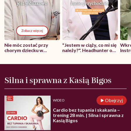
Zobacz więcej
Nie móc zostać przy
"Jestem w ciąży, co mi się
Wkró
chorym dziecku w
należy?". Headhunter o
Inst
szpitalu to tortura.
zmianie pokoleniowej u
atak
"Przeszkadzać w tym
kobiet w ciąży na rynku
wars
może chyba tylko
pracy
eksp
głupota i brak
wyobraźni"
Silna i sprawna z Kasią Bigos
Obejrzyj
WIDEO
Cardio bez tupania i skakania –
trening 28 min. | Silna i sprawna z
Kasią Bigos