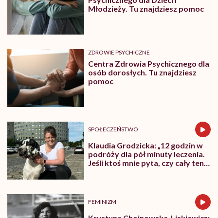
Młodzieży. Tu znajdziesz pomoc
ZDROWIE PSYCHICZNE
Centra Zdrowia Psychicznego dla
osób dorosłych. Tu znajdziesz
pomoc
SPOŁECZEŃSTWO
Klaudia Grodzicka: „12 godzin w
podróży dla pół minuty leczenia.
Jeśli ktoś mnie pyta, czy cały ten
trud ma sens, bez wahania
odpowiadam: 'tak’”
FEMINIZM
Krystyna Chojnowska-Liskiewicz: