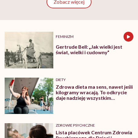
Zobacz więcej
FEMINIZM
Gertrude Bell: „Jak wielki jest
świat, wielki i cudowny”
DIETY
Zdrowa dieta ma sens, nawet jeśli
kilogramy wracają. To odkrycie
daje nadzieję wszystkim
walczącym z efektem jo-jo
ZDROWIE PSYCHICZNE
Lista placówek Centrum Zdrowia
Psychicznego dla Dzieci i