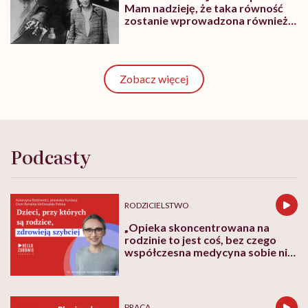
Mam nadzieję, że taka równość
zostanie wprowadzona również
w innych dziedzinach”
Zobacz więcej
Podcasty
RODZICIELSTWO
„Opieka skoncentrowana na
rodzinie to jest coś, bez czego
współczesna medycyna sobie nie
poradzi”
PRACA