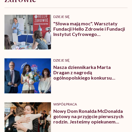
DZIEJE SIĘ
"Słowa mają moc". Warsztaty
Fundacji Hello Zdrowie i Fundacji
Instytut Cyfrowego
Obywatelstwa
DZIEJE SIĘ
Nasza dziennikarka Marta
Dragan z nagrodą
ogólnopolskiego konkursu
„Kryształowe Pióra”
WSPÓŁPRACA
Nowy Dom Ronalda McDonalda
gotowy na przyjęcie pierwszych
rodzin. Jesteśmy opiekunem
jednego z pokoi