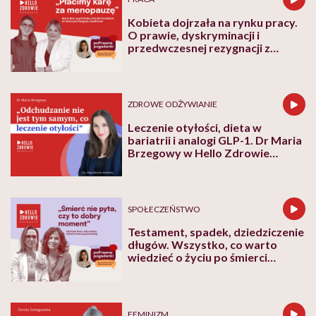
Kobieta dojrzała na rynku pracy.
O prawie, dyskryminacji i
przedwczesnej rezygnacji z
kariery
ZDROWE ODŻYWIANIE
Leczenie otyłości, dieta w
bariatrii i analogi GLP-1. Dr Maria
Brzegowy w Hello Zdrowie
Podcasty
SPOŁECZEŃSTWO
Testament, spadek, dziedziczenie
długów. Wszystko, co warto
wiedzieć o życiu po śmierci
bliskich
FEMINIZM