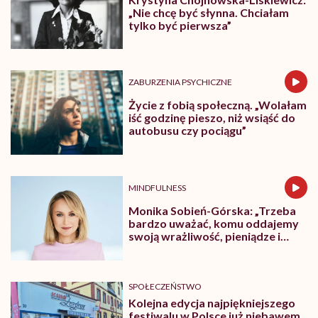
„Nie chcę być słynna. Chciałam
tylko być pierwsza”
ZABURZENIA PSYCHICZNE
Życie z fobią społeczną. „Wolałam
iść godzinę pieszo, niż wsiąść do
autobusu czy pociągu”
MINDFULNESS
Monika Sobień-Górska: „Trzeba
bardzo uważać, komu oddajemy
swoją wrażliwość, pieniądze i
zaufanie”
SPOŁECZEŃSTWO
Kolejna edycja najpiękniejszego
festiwalu w Polsce już niebawem.