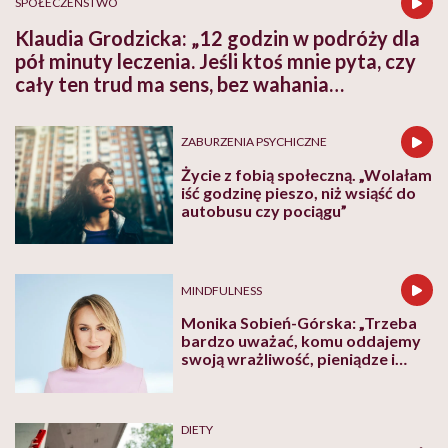
SPOŁECZEŃSTWO
Klaudia Grodzicka: „12 godzin w podróży dla
pół minuty leczenia. Jeśli ktoś mnie pyta, czy
cały ten trud ma sens, bez wahania
odpowiadam: 'tak’”
ZABURZENIA PSYCHICZNE
Życie z fobią społeczną. „Wolałam
iść godzinę pieszo, niż wsiąść do
autobusu czy pociągu”
MINDFULNESS
Monika Sobień-Górska: „Trzeba
bardzo uważać, komu oddajemy
swoją wrażliwość, pieniądze i
zaufanie”
DIETY