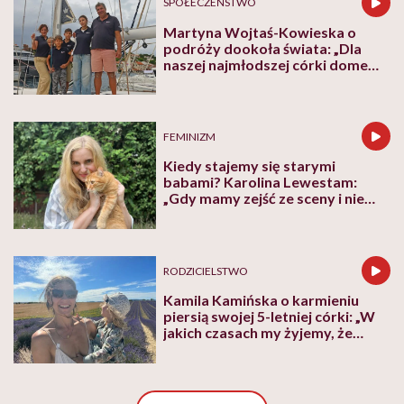
SPOŁECZEŃSTWO
Martyna Wojtaś-Kowieska o
podróży dookoła świata: „Dla
naszej najmłodszej córki domem
jest jacht. Miała dwa latka, kiedy
wypływaliśmy w rejs”
FEMINIZM
Kiedy stajemy się starymi
babami? Karolina Lewestam:
„Gdy mamy zejść ze sceny i nie
psuć widoku”
RODZICIELSTWO
Kamila Kamińska o karmieniu
piersią swojej 5-letniej córki: „W
jakich czasach my żyjemy, że
naturalne sprawy musimy
normalizować?”