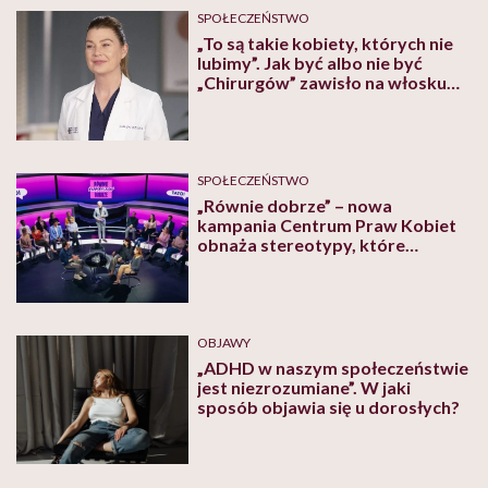
SPOŁECZEŃSTWO
„To są takie kobiety, których nie
lubimy”. Jak być albo nie być
„Chirurgów” zawisło na włosku
przez lożę starszych mężczyzn
SPOŁECZEŃSTWO
„Równie dobrze” – nowa
kampania Centrum Praw Kobiet
obnaża stereotypy, które
krzywdzą matki i ojców
OBJAWY
„ADHD w naszym społeczeństwie
jest niezrozumiane”. W jaki
sposób objawia się u dorosłych?