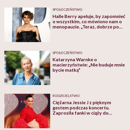
SPOŁECZEŃSTWO
Halle Berry apeluje, by zapomnieć
o wszystkim, co mówiono nam o
menopauzie. „Teraz, dobrze po
pięćdziesiątce, jestem najlepszą
wersją siebie”
SPOŁECZEŃSTWO
Katarzyna Warnke o
macierzyństwie: „Nie buduje mnie
bycie matką”
RODZICIELSTWO
Ciężarna Jessie J z pięknym
gestem podczas koncertu.
Zaprosiła fanki w ciąży do
pierwszego rzędu i podzieliła się
przekąskami