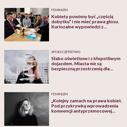
FEMINIZM
Kobiety powinny być „częścią
dobytku” i nie mieć prawa głosu.
Kuriozalne wypowiedzi z
konwencji założycielskiej Fundacji
Patriarchat
SPOŁECZEŃSTWO
Słabo oświetlone i z kłopotliwym
dojazdem. Miasta nie są
bezpieczną przestrzenią dla
kobiet
FEMINIZM
„Kolejny zamach na prawa kobiet.
Pod przykrywką wprowadzenia
konwencji antyprzemocowej
zakazano sterylizacji
antykoncepcyjnej kobiet” –
grzmią Prawniczki Pro Abo