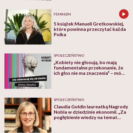
FEMINIZM
5 książek Manueli Gretkowskiej,
które powinna przeczytać każda
Polka
SPOŁECZEŃSTWO
„Kobiety nie głosują, bo mają
fundamentalne przekonanie, że
ich głos nie ma znaczenia” – mówi
Olga Adamkiewicz z kampanii
„Kobiety na wybory”
SPOŁECZEŃSTWO
Claudia Goldin laureatką Nagrody
Nobla w dziedzinie ekonomii. „Za
pogłębienie wiedzy na temat
sytuacji kobiet na rynku pracy”