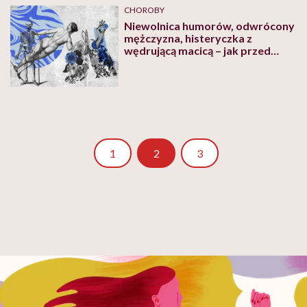
CHOROBY
Niewolnica humorów, odwrócony
mężczyzna, histeryczka z
wędrującą macicą – jak przed
wiekami leczono choroby kobiet
Strona
Strona
1
2
3