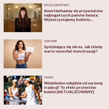
więc są?
SPOŁECZEŃSTWO
Anne Hathaway do przywódców
najbogatszych państw świata:
Wykorzystujemy kobiety.
Musimy przestać karać je za
troskę
ZDROWIE
Spóźniający się okres. Jak i kiedy
warto wywołać menstruację?
OKRES
Wimbledon odejdzie od surowej
tradycji! To efekt protestów
kobiet [AKTUALIZOWANY]