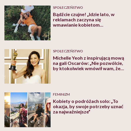
SPOŁECZEŃSTWO
Bądźcie czujne! „Idzie lato, w
reklamach zaczyna się
wmawianie kobietom
problemów”
SPOŁECZEŃSTWO
Michelle Yeoh z inspirującą mową
na gali Oscarów: „Nie pozwólcie,
by ktokolwiek wmówił wam, że
wasz wiek świetności już minął”
FEMINIZM
Kobiety o podróżach solo: „To
okazja, by swoje potrzeby uznać
za najważniejsze”