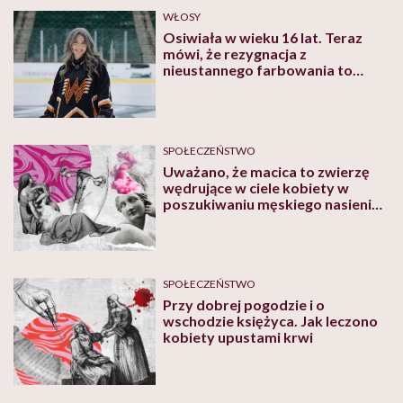
WŁOSY
Osiwiała w wieku 16 lat. Teraz
mówi, że rezygnacja z
nieustannego farbowania to
najlepsza decyzja w jej życiu
SPOŁECZEŃSTWO
Uważano, że macica to zwierzę
wędrujące w ciele kobiety w
poszukiwaniu męskiego nasienia.
Jak kiedyś leczono duszność
maciczną, czyli tzw. histerię
SPOŁECZEŃSTWO
Przy dobrej pogodzie i o
wschodzie księżyca. Jak leczono
kobiety upustami krwi