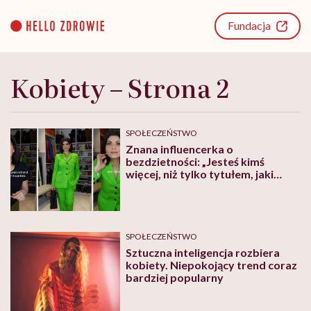
Go
to
Fundacja
content
Kobiety – Strona 2
SPOŁECZEŃSTWO
Znana influencerka o
bezdzietności: „Jesteś kimś
więcej, niż tylko tytułem, jaki
stworzyło dla ciebie
społeczeństwo”
SPOŁECZEŃSTWO
Sztuczna inteligencja rozbiera
kobiety. Niepokojący trend coraz
bardziej popularny