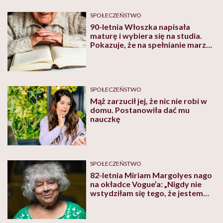
SPOŁECZEŃSTWO
90-letnia Włoszka napisała
maturę i wybiera się na studia.
Pokazuje, że na spełnianie marzeń
nigdy nie jest za późno!
SPOŁECZEŃSTWO
Mąż zarzucił jej, że nic nie robi w
domu. Postanowiła dać mu
nauczkę
SPOŁECZEŃSTWO
82-letnia Miriam Margolyes nago
na okładce Vogue’a: „Nigdy nie
wstydziłam się tego, że jestem
lesbijką”