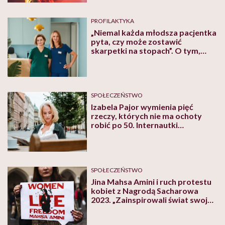
PROFILAKTYKA
„Niemal każda młodsza pacjentka
pyta, czy może zostawić
skarpetki na stopach”. O tym,
czego Polki wstydzą się u
ginekologa, mówią Olga
Błaszczak-Galewska i Joanna
Pabich-Worożbit
SPOŁECZEŃSTWO
Izabela Pajor wymienia pięć
rzeczy, których nie ma ochoty
robić po 50. Internautki
zachwycone: „Nazwę to
manifestem kobiet dojrzałych”
SPOŁECZEŃSTWO
Jina Mahsa Amini i ruch protestu
kobiet z Nagrodą Sacharowa
2023. „Zainspirowali świat swoją
walką o równość, wolność i
godność”