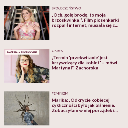
SPOŁECZEŃSTWO
„Och, golę brodę, to moja
brzoskwinka!”. Film piosenkarki
rozpalił internet, musiała się z
niego tłumaczyć w telewizji
OKRES
MATERIAŁY PROMOCYJNE
„Termin ‘przekwitanie’ jest
krzywdzący dla kobiet” – mówi
Martyna F. Zachorska
FEMINIZM
Marika: „Odkrycie kobiecej
cykliczności było jak olśnienie.
Zobaczyłam w niej porządek i
prawidłowość, szansę i nadzieję”