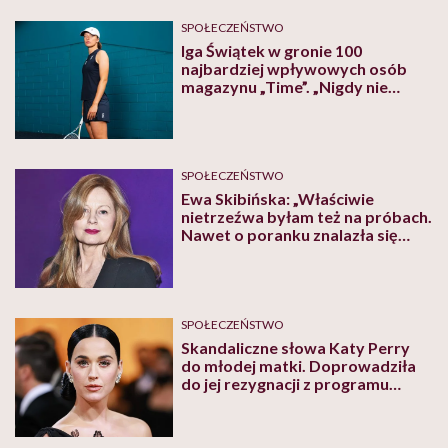
SPOŁECZEŃSTWO
Iga Świątek w gronie 100
najbardziej wpływowych osób
magazynu „Time”. „Nigdy nie
sądziłam, że przytrafi mi się coś
takiego” – komentuje tenisistka
SPOŁECZEŃSTWO
Ewa Skibińska: „Właściwie
nietrzeźwa byłam też na próbach.
Nawet o poranku znalazła się
małpka w torebce”
SPOŁECZEŃSTWO
Skandaliczne słowa Katy Perry
do młodej matki. Doprowadziła
do jej rezygnacji z programu
„American Idol”