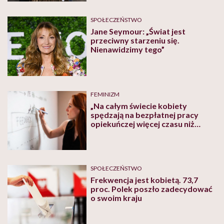
SPOŁECZEŃSTWO
Jane Seymour: „Świat jest
przeciwny starzeniu się.
Nienawidzimy tego”
FEMINIZM
„Na całym świecie kobiety
spędzają na bezpłatnej pracy
opiekuńczej więcej czasu niż
mężczyźni”. Anna Cykowska
gorzko o różnicy wynagrodzeń ze
względu na płeć
SPOŁECZEŃSTWO
Frekwencja jest kobietą. 73,7
proc. Polek poszło zadecydować
o swoim kraju