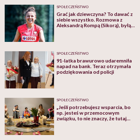
SPOŁECZEŃSTWO
Grać jak dziewczyna? To dawać z
siebie wszystko. Rozmowa z
Aleksandrą Rompą (Sikorą), byłą
piłkarką, zawodniczką m.in.
Juventusu i 79-krotną
reprezentantką Polski
SPOŁECZEŃSTWO
91-latka brawurowo udaremniła
napad na bank. Teraz otrzymała
podziękowania od policji
SPOŁECZEŃSTWO
„Jeśli potrzebujesz wsparcia, bo
np. jesteś w przemocowym
związku, to nie znaczy, że tutaj
rozwiążesz ten problem. Kręgi nie
są terapią” – tłumaczą liderki
Kręgu Kobiet Warszawa. Czym