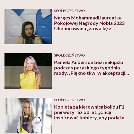
SPOŁECZEŃSTWO
Narges Mohammadi laureatką
Pokojowej Nagrody Nobla 2023.
Uhonorowana „za walkę z
uciskiem kobiet w Iranie”
SPOŁECZEŃSTWO
Pamela Anderson bez makijażu
podczas paryskiego tygodnia
mody. „Piękno tkwi w akceptacji
siebie, niedoskonałości i miłości”
– skomentowała
SPOŁECZEŃSTWO
Kobieta za kierownicą bolidu F1
pierwszy raz od lat. „Chcę
inspirować kobiety, aby podążały
za swoimi marzeniami,
jakiekolwiek by one nie były”