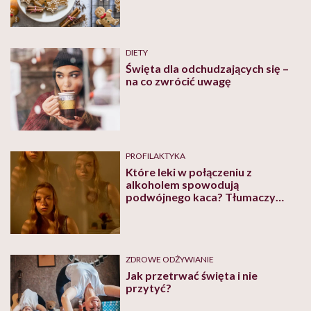
DIETY
Święta dla odchudzających się –
na co zwrócić uwagę
PROFILAKTYKA
Które leki w połączeniu z
alkoholem spowodują
podwójnego kaca? Tłumaczy
farmaceutka Zofia Winczewska
ZDROWE ODŻYWIANIE
Jak przetrwać święta i nie
przytyć?