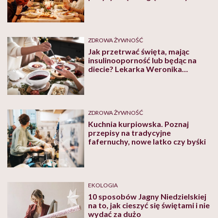
spotkań
ZDROWA ŻYWNOŚĆ
Jak przetrwać święta, mając
insulinooporność lub będąc na
diecie? Lekarka Weronika
Błaszczyk ma kilka rad
ZDROWA ŻYWNOŚĆ
Kuchnia kurpiowska. Poznaj
przepisy na tradycyjne
fafernuchy, nowe latko czy byśki
EKOLOGIA
10 sposobów Jagny Niedzielskiej
na to, jak cieszyć się świętami i nie
wydać za dużo