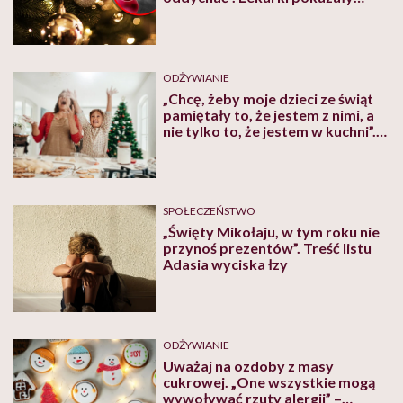
zdjęcie ku przestrodze
ODŻYWIANIE
„Chcę, żeby moje dzieci ze świąt
pamiętały to, że jestem z nimi, a
nie tylko to, że jestem w kuchni”.
Tiktokerka swoim nagraniem
podbija internet
SPOŁECZEŃSTWO
„Święty Mikołaju, w tym roku nie
przynoś prezentów”. Treść listu
Adasia wyciska łzy
ODŻYWIANIE
Uważaj na ozdoby z masy
cukrowej. „One wszystkie mogą
wywoływać rzuty alergii” –