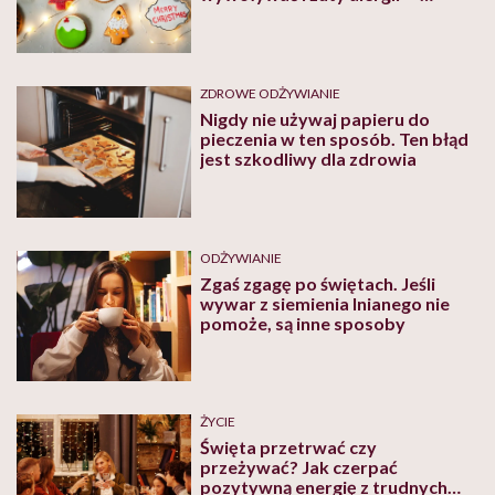
ostrzega pediatrka
ZDROWE ODŻYWIANIE
Nigdy nie używaj papieru do
pieczenia w ten sposób. Ten błąd
jest szkodliwy dla zdrowia
ODŻYWIANIE
Zgaś zgagę po świętach. Jeśli
wywar z siemienia lnianego nie
pomoże, są inne sposoby
ŻYCIE
Święta przetrwać czy
przeżywać? Jak czerpać
pozytywną energię z trudnych