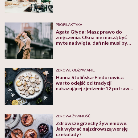
PROFILAKTYKA
Agata Głyda: Masz prawo do
zmęczenia. Okna nie muszą być
myte na święta, dań nie musi być
12, teściowa nie musi być tobą
zachwycona
ZDROWE ODŻYWIANIE
Hanna Stolińska-Fiedorowicz:
warto odejść od tradycji
nakazującej zjedzenie 12 potraw
wigilijnych
ZDROWA ŻYWNOŚĆ
Zdrowsze grzechy żywieniowe.
Jak wybrać najzdrowszą wersję
czekolady?