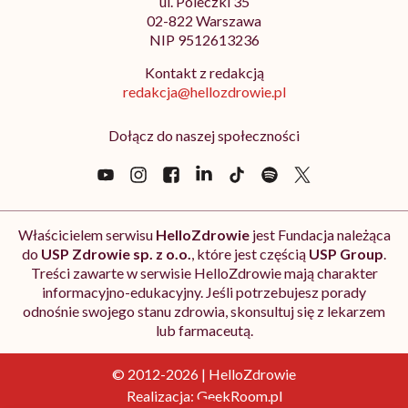
ul. Poleczki 35
02-822 Warszawa
NIP 9512613236
Kontakt z redakcją
redakcja@hellozdrowie.pl
Dołącz do naszej społeczności
Właścicielem serwisu
HelloZdrowie
jest Fundacja należąca
do
USP Zdrowie sp. z o.o.
, które jest częścią
USP Group
.
Treści zawarte w serwisie HelloZdrowie mają charakter
informacyjno-edukacyjny. Jeśli potrzebujesz porady
odnośnie swojego stanu zdrowia, skonsultuj się z lekarzem
lub farmaceutą.
© 2012-2026 | HelloZdrowie
Realizacja:
GeekRoom.pl