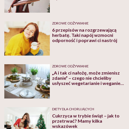
ZDROWE ODŻYWIANIE
6 przepisów na rozgrzewającą
herbatę. Taki napój wzmocni
odporność i poprawi ci nastrój
ZDROWE ODŻYWIANIE
„A i tak ci nałożę, może zmienisz
zdanie” – czego nie chcieliby
usłyszeć wegetarianie i weganie
przy świątecznym stole? Jagna
Niedzielska zaprosiła do dyskusji
DIETY DLA CHORUJĄCYCH
Cukrzyca w trybie świąt – jak to
przetrwać? Mamy kilka
wskazówek