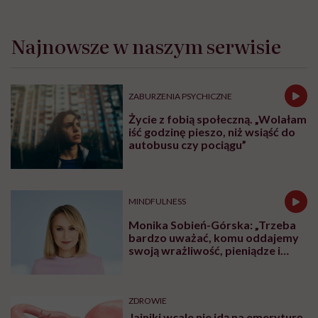
Najnowsze w naszym serwisie
ZABURZENIA PSYCHICZNE
Życie z fobią społeczną. „Wolałam
iść godzinę pieszo, niż wsiąść do
autobusu czy pociągu”
MINDFULNESS
Monika Sobień-Górska: „Trzeba
bardzo uważać, komu oddajemy
swoją wrażliwość, pieniądze i
zaufanie”
ZDROWIE
Jajniki wcale nie idą na emeryturę