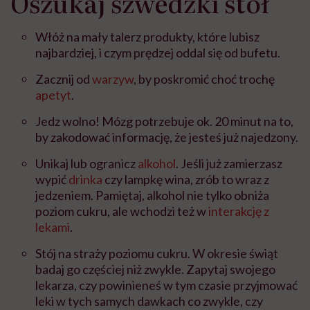
Oszukaj szwedzki stół
Włóż na mały talerz produkty, które lubisz
najbardziej, i czym prędzej oddal się od bufetu.
Zacznij od
warzyw
, by poskromić choć trochę
apetyt
.
Jedz wolno! Mózg potrzebuje ok. 20 minut na to,
by zakodować informację, że jesteś już najedzony.
Unikaj lub ogranicz
alkohol
. Jeśli już zamierzasz
wypić
drinka
czy lampkę wina, zrób to wraz z
jedzeniem. Pamiętaj, alkohol nie tylko obniża
poziom cukru, ale wchodzi też w
interakcję z
lekami
.
Stój na straży poziomu cukru. W okresie świąt
badaj go częściej niż zwykle. Zapytaj swojego
lekarza, czy powinieneś w tym czasie przyjmować
leki w tych samych dawkach co zwykle, czy