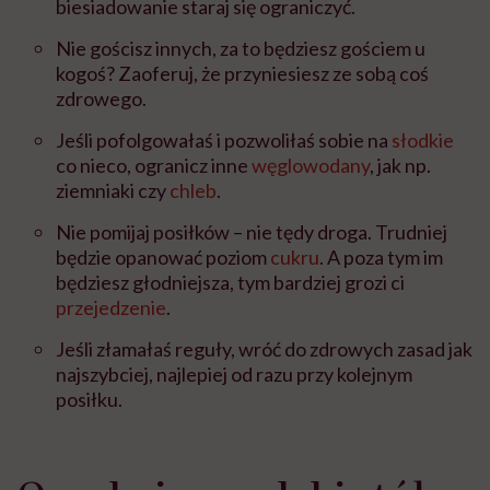
biesiadowanie staraj się ograniczyć.
Nie gościsz innych, za to będziesz gościem u
kogoś? Zaoferuj, że przyniesiesz ze sobą coś
zdrowego.
Jeśli pofolgowałaś i pozwoliłaś sobie na
słodkie
co nieco, ogranicz inne
węglowodany
, jak np.
ziemniaki czy
chleb
.
Nie pomijaj posiłków – nie tędy droga. Trudniej
będzie opanować poziom
cukru
. A poza tym im
będziesz głodniejsza, tym bardziej grozi ci
przejedzenie
.
Jeśli złamałaś reguły, wróć do zdrowych zasad jak
najszybciej, najlepiej od razu przy kolejnym
posiłku.