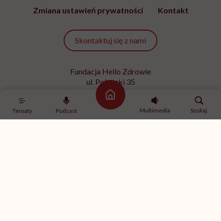
Zmiana ustawień prywatności
Kontakt
Skontaktuj się z nami
Fundacja Hello Zdrowie
ul. Poleczki 35
02-822 Warszawa
Strona główna
NIP 9512613236
Multimedia
Szukaj
Tematy
Podcast
Kontakt z redakcją
redakcja@hellozdrowie.pl
Dołącz do naszej społeczności
Właścicielem serwisu
HelloZdrowie
jest Fundacja należąca
do
USP Zdrowie sp. z o.o.
, które jest częścią
USP Group
.