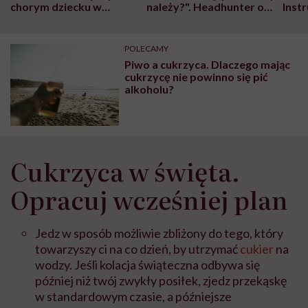
chorym dziecku w
należy?". Headhunter o
Inst
szpitalu to tortura.
zmianie pokoleniowej u
atak
"Przeszkadzać w tym
kobiet w ciąży na rynku
wars
może chyba tylko
pracy
eksp
POLECAMY
głupota i brak
Piwo a cukrzyca. Dlaczego mając
wyobraźni"
cukrzycę nie powinno się pić
alkoholu?
Cukrzyca w święta.
Opracuj wcześniej plan
Jedz w sposób możliwie zbliżony do tego, który
towarzyszy ci na co dzień, by utrzymać
cukier
na
wodzy. Jeśli kolacja świąteczna odbywa się
później niż twój zwykły posiłek, zjedz przekąskę
w standardowym czasie, a późniejsze