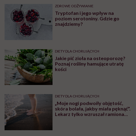
ZDROWE ODŻYWIANIE
Tryptofan i jego wpływ na
poziom serotoniny. Gdzie go
znajdziemy?
DIETY DLA CHORUJĄCYCH
Jakie pić zioła na osteoporozę?
Poznaj rośliny hamujące utratę
kości
DIETY DLA CHORUJĄCYCH
„Moje nogi podwoiły objętość,
skóra bolała, jakby miała pęknąć”.
Lekarz tylko wzruszał ramionami:
„taka pani uroda”