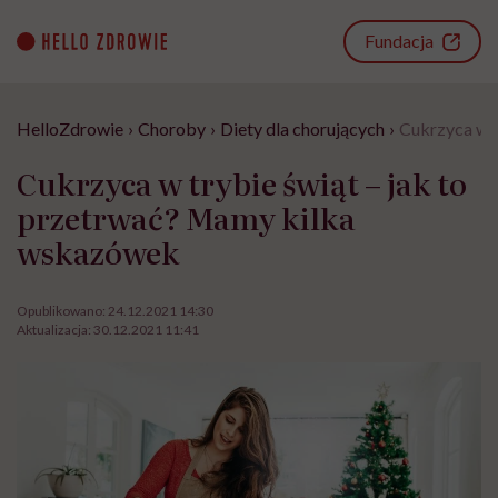
Go
to
Fundacja
content
HelloZdrowie
›
Choroby
›
Diety dla chorujących
›
Cukrzyca w t
Cukrzyca w trybie świąt – jak to
przetrwać? Mamy kilka
wskazówek
Opublikowano:
24.12.2021 14:30
Aktualizacja:
30.12.2021 11:41