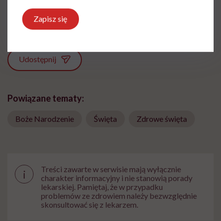
zdrowia i medycyny
Zapisz się
Zobacz profil
Udostępnij
Powiązane tematy:
Boże Narodzenie
Święta
Zdrowe święta
Treści zawarte w serwisie mają wyłącznie
i
charakter informacyjny i nie stanowią porady
lekarskiej. Pamiętaj, że w przypadku
problemów ze zdrowiem należy bezwzględnie
skonsultować się z lekarzem.