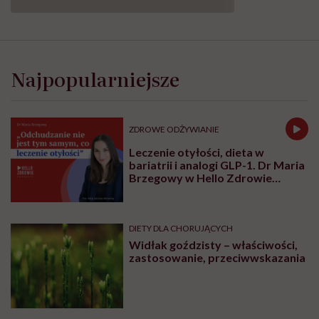
Najpopularniejsze
ZDROWE ODŻYWIANIE
Leczenie otyłości, dieta w
bariatrii i analogi GLP-1. Dr Maria
Brzegowy w Hello Zdrowie
Podcasty
DIETY DLA CHORUJĄCYCH
Widłak goździsty – właściwości,
zastosowanie, przeciwwskazania