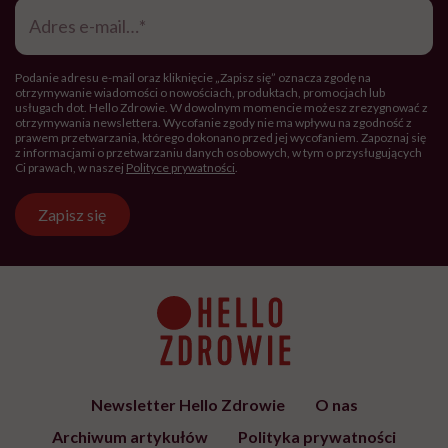
Adres
e-
mail
*
Podanie adresu e-mail oraz kliknięcie „Zapisz się” oznacza zgodę na
otrzymywanie wiadomości o nowościach, produktach, promocjach lub
usługach dot. Hello Zdrowie. W dowolnym momencie możesz zrezygnować z
otrzymywania newslettera. Wycofanie zgody nie ma wpływu na zgodność z
prawem przetwarzania, którego dokonano przed jej wycofaniem. Zapoznaj się
z informacjami o przetwarzaniu danych osobowych, w tym o przysługujących
Ci prawach, w naszej
Polityce prywatności
.
Zapisz się
Newsletter Hello Zdrowie
O nas
Archiwum artykułów
Polityka prywatności