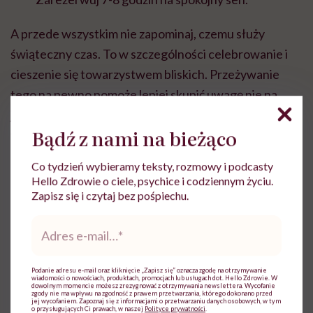
A przede wszystkim nie zapominaj, czemu służy
świąteczny czas. To w szczególności celebrowanie i
cieszenie się towarzystwem bliskich. Przeżywanie
tego na pewno pomoże lepiej skupić uwagę nie na
jedzeniu, a na tym, co tak naprawdę w tych dniach jest
Bądź z nami na bieżąco
ważne. Pielęgnowanie dobrych relacji międzyludzkich
ma naprawdę zbawienny wpływ na zdrowie!
Co tydzień wybieramy teksty, rozmowy i podcasty
Hello Zdrowie o ciele, psychice i codziennym życiu.
Zapisz się i czytaj bez pośpiechu.
Adres
e-
mail
*
Julia Krupińska
Podanie adresu e-mail oraz kliknięcie „Zapisz się” oznacza zgodę na otrzymywanie
Dziennikarka medyczna. Absolwentka
wiadomości o nowościach, produktach, promocjach lub usługach dot. Hello Zdrowie. W
dowolnym momencie możesz zrezygnować z otrzymywania newslettera. Wycofanie
polityki społecznej na Uniwersytecie
zgody nie ma wpływu na zgodność z prawem przetwarzania, którego dokonano przed
jej wycofaniem. Zapoznaj się z informacjami o przetwarzaniu danych osobowych, w tym
Warszawskim, interesuje się tematyką
o przysługujących Ci prawach, w naszej
Polityce prywatności
.