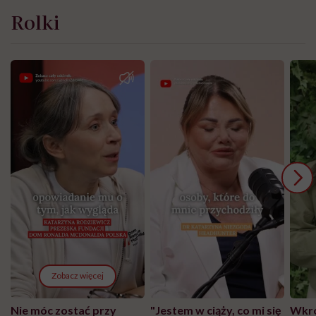
Rolki
Zobacz więcej
Nie móc zostać przy
"Jestem w ciąży, co mi się
Wkró