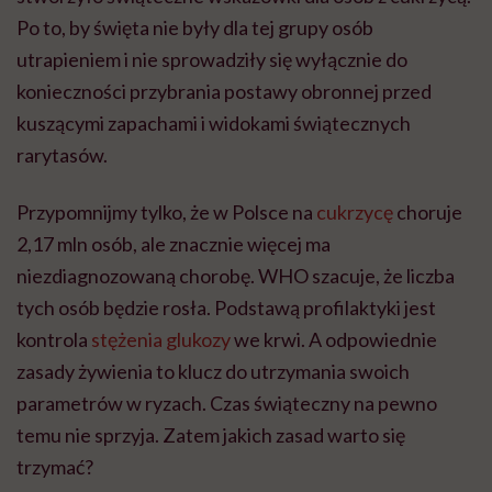
Po to, by święta nie były dla tej grupy osób
utrapieniem i nie sprowadziły się wyłącznie do
konieczności przybrania postawy obronnej przed
kuszącymi zapachami i widokami świątecznych
rarytasów.
Przypomnijmy tylko, że w Polsce na
cukrzycę
choruje
2,17 mln osób, ale znacznie więcej ma
niezdiagnozowaną chorobę. WHO szacuje, że liczba
tych osób będzie rosła. Podstawą profilaktyki jest
kontrola
stężenia
glukozy
we krwi. A odpowiednie
zasady żywienia to klucz do utrzymania swoich
parametrów w ryzach. Czas świąteczny na pewno
temu nie sprzyja. Zatem jakich zasad warto się
trzymać?