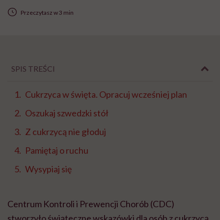
Przeczytasz w 3 min
SPIS TREŚCI
Cukrzyca w święta. Opracuj wcześniej plan
Oszukaj szwedzki stół
Z cukrzycą nie głoduj
Pamiętaj o ruchu
Wysypiaj się
Centrum Kontroli i Prewencji Chorób (CDC)
stworzyło świąteczne wskazówki dla osób z cukrzycą.