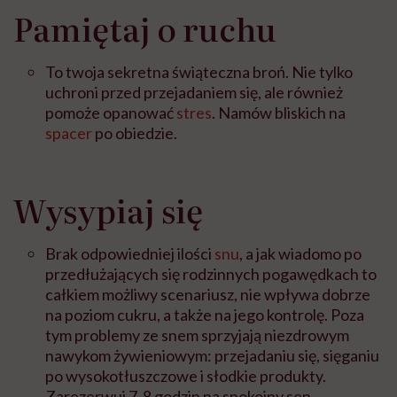
Pamiętaj o ruchu
To twoja sekretna świąteczna broń. Nie tylko
uchroni przed przejadaniem się, ale również
pomoże opanować
stres
. Namów bliskich na
spacer
po obiedzie.
Wysypiaj się
Brak odpowiedniej ilości
snu
, a jak wiadomo po
przedłużających się rodzinnych pogawędkach to
całkiem możliwy scenariusz, nie wpływa dobrze
na poziom cukru, a także na jego kontrolę. Poza
tym problemy ze snem sprzyjają niezdrowym
nawykom żywieniowym: przejadaniu się, sięganiu
po wysokotłuszczowe i słodkie produkty.
Zarezerwuj 7-8 godzin na spokojny sen.