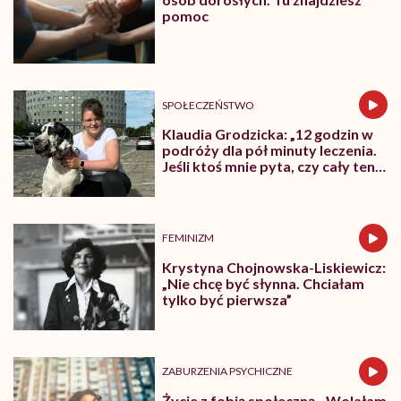
pomoc
SPOŁECZEŃSTWO
Klaudia Grodzicka: „12 godzin w
podróży dla pół minuty leczenia.
Jeśli ktoś mnie pyta, czy cały ten
trud ma sens, bez wahania
odpowiadam: 'tak’”
FEMINIZM
Krystyna Chojnowska-Liskiewicz:
„Nie chcę być słynna. Chciałam
tylko być pierwsza”
ZABURZENIA PSYCHICZNE
Życie z fobią społeczną. „Wolałam