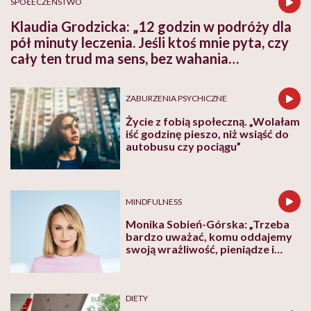
SPOŁECZEŃSTWO
Klaudia Grodzicka: „12 godzin w podróży dla
pół minuty leczenia. Jeśli ktoś mnie pyta, czy
cały ten trud ma sens, bez wahania
odpowiadam: 'tak’”
ZABURZENIA PSYCHICZNE
Życie z fobią społeczną. „Wolałam
iść godzinę pieszo, niż wsiąść do
autobusu czy pociągu”
MINDFULNESS
Monika Sobień-Górska: „Trzeba
bardzo uważać, komu oddajemy
swoją wrażliwość, pieniądze i
zaufanie”
DIETY