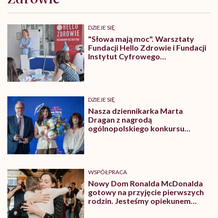
DZIEJE SIĘ
"Słowa mają moc". Warsztaty
Fundacji Hello Zdrowie i Fundacji
Instytut Cyfrowego
Obywatelstwa
DZIEJE SIĘ
Nasza dziennikarka Marta
Dragan z nagrodą
ogólnopolskiego konkursu
„Kryształowe Pióra”
WSPÓŁPRACA
Nowy Dom Ronalda McDonalda
gotowy na przyjęcie pierwszych
rodzin. Jesteśmy opiekunem
jednego z pokoi