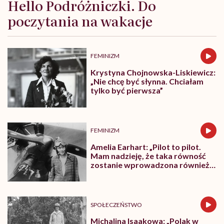
Hello Podróżniczki. Do
poczytania na wakacje
FEMINIZM
Krystyna Chojnowska-Liskiewicz:
„Nie chcę być słynna. Chciałam
tylko być pierwsza”
FEMINIZM
Amelia Earhart: „Pilot to pilot.
Mam nadzieję, że taka równość
zostanie wprowadzona również
w innych dziedzinach”
SPOŁECZEŃSTWO
Michalina Isaakowa: „Polak w