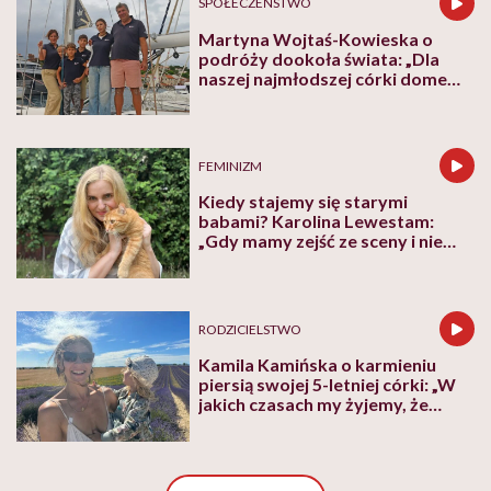
SPOŁECZEŃSTWO
Martyna Wojtaś-Kowieska o
podróży dookoła świata: „Dla
naszej najmłodszej córki domem
jest jacht. Miała dwa latka, kiedy
wypływaliśmy w rejs”
FEMINIZM
Kiedy stajemy się starymi
babami? Karolina Lewestam:
„Gdy mamy zejść ze sceny i nie
psuć widoku”
RODZICIELSTWO
Kamila Kamińska o karmieniu
piersią swojej 5-letniej córki: „W
jakich czasach my żyjemy, że
naturalne sprawy musimy
normalizować?”