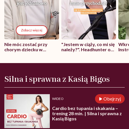
Zobacz więcej
Nie móc zostać przy
"Jestem w ciąży, co mi się
Wkró
chorym dziecku w
należy?". Headhunter o
Inst
szpitalu to tortura.
zmianie pokoleniowej u
atak
"Przeszkadzać w tym
kobiet w ciąży na rynku
wars
może chyba tylko
pracy
eksp
głupota i brak
wyobraźni"
Silna i sprawna z Kasią Bigos
Obejrzyj
WIDEO
Cardio bez tupania i skakania –
trening 28 min. | Silna i sprawna z
Kasią Bigos