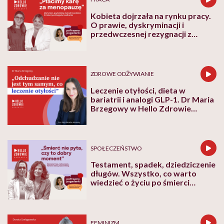
Kobieta dojrzała na rynku pracy.
O prawie, dyskryminacji i
przedwczesnej rezygnacji z
kariery
ZDROWE ODŻYWIANIE
Leczenie otyłości, dieta w
bariatrii i analogi GLP-1. Dr Maria
Brzegowy w Hello Zdrowie
Podcasty
SPOŁECZEŃSTWO
Testament, spadek, dziedziczenie
długów. Wszystko, co warto
wiedzieć o życiu po śmierci
bliskich
FEMINIZM