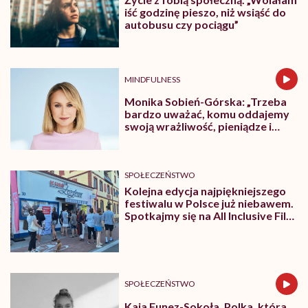
iść godzinę pieszo, niż wsiąść do
autobusu czy pociągu”
MINDFULNESS
Monika Sobień-Górska: „Trzeba
bardzo uważać, komu oddajemy
swoją wrażliwość, pieniądze i
zaufanie”
SPOŁECZEŃSTWO
Kolejna edycja najpiękniejszego
festiwalu w Polsce już niebawem.
Spotkajmy się na All Inclusive Film
Festival w Jastarni!
SPOŁECZEŃSTWO
Kaja Funez-Sokoła, Polka, która