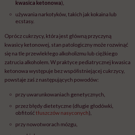
kwasica ketonowa
),
używania narkotyków, takich jak kokaina lub
ecstasy.
Oprócz cukrzycy, która jest główną przyczyną
kwasicy ketonowej, stan patologiczny może rozwinąć
się na tle przewlekłego alkoholizmu lub ciężkiego
zatrucia alkoholem. W praktyce pediatrycznej kwasica
ketonowa występuje bez współistniejącej cukrzycy,
powstaje zaś z następujących powodów:
przy uwarunkowaniach genetycznych,
przez błędy dietetyczne (długie głodówki,
obfitość
tłuszczów nasyconych
),
przy nowotworach mózgu,