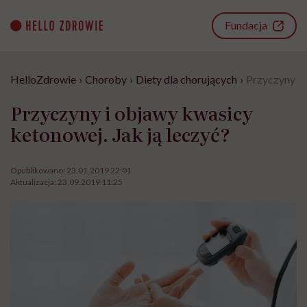
Go
to
Fundacja
content
HelloZdrowie
›
Choroby
›
Diety dla chorujących
›
Przyczyny i 
Przyczyny i objawy kwasicy
ketonowej. Jak ją leczyć?
Opublikowano:
23.01.2019 22:01
Aktualizacja:
23.09.2019 11:25