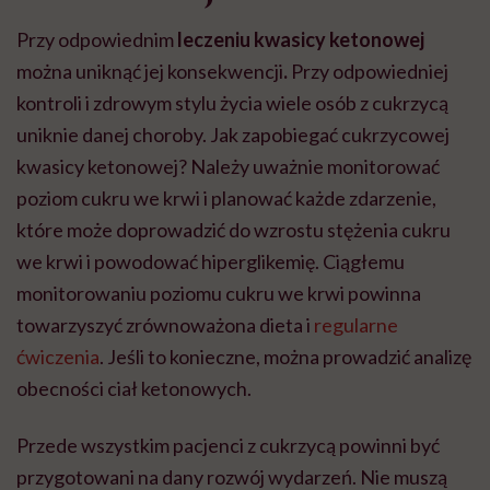
Przy odpowiednim
leczeniu kwasicy ketonowej
można uniknąć jej konsekwencji
.
Przy odpowiedniej
kontroli i zdrowym stylu życia wiele osób z cukrzycą
uniknie danej choroby. Jak zapobiegać cukrzycowej
kwasicy ketonowej? Należy uważnie monitorować
poziom cukru we krwi i planować każde zdarzenie,
które może doprowadzić do wzrostu stężenia cukru
we krwi i powodować hiperglikemię. Ciągłemu
monitorowaniu poziomu cukru we krwi powinna
towarzyszyć zrównoważona dieta i
regularne
ćwiczenia
. Jeśli to konieczne, można prowadzić analizę
obecności ciał ketonowych.
Przede wszystkim pacjenci z cukrzycą powinni być
przygotowani na dany rozwój wydarzeń. Nie muszą