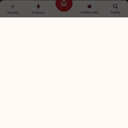
Strona główna
Multimedia
Szukaj
Tematy
Podcast
Newsletter Hello Zdrowie
O nas
Archiwum artykułów
Polityka prywatności
Zmiana ustawień prywatności
Kontakt
Skontaktuj się z nami
Fundacja Hello Zdrowie
ul. Poleczki 35
02-822 Warszawa
NIP 9512613236