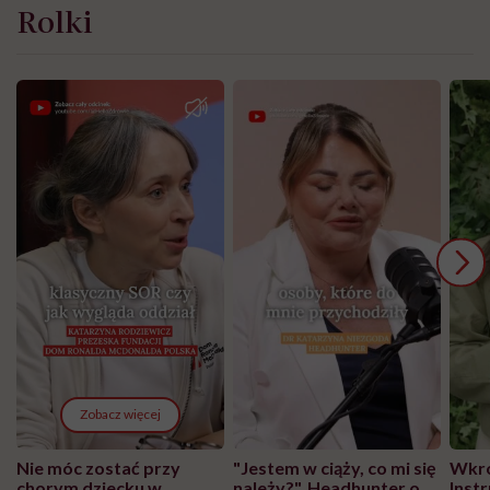
Rolki
Zobacz więcej
Nie móc zostać przy
"Jestem w ciąży, co mi się
Wkró
chorym dziecku w
należy?". Headhunter o
Inst