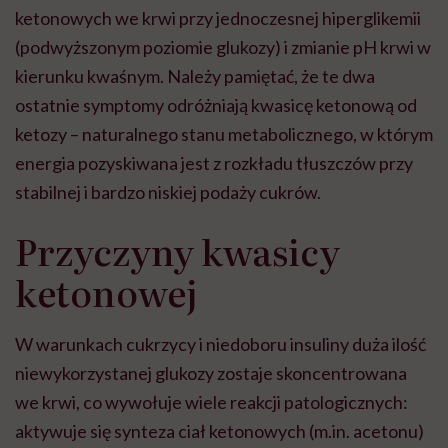
ketonowych we krwi przy jednoczesnej hiperglikemii
(podwyższonym poziomie glukozy) i zmianie pH krwi w
kierunku kwaśnym. Należy pamiętać, że te dwa
ostatnie symptomy odróżniają kwasicę ketonową od
ketozy – naturalnego stanu metabolicznego, w którym
energia pozyskiwana jest z rozkładu tłuszczów przy
stabilnej i bardzo niskiej podaży cukrów.
Przyczyny kwasicy
ketonowej
W warunkach cukrzycy i niedoboru insuliny duża ilość
niewykorzystanej glukozy zostaje skoncentrowana
we krwi, co wywołuje wiele reakcji patologicznych:
aktywuje się synteza ciał ketonowych (m.in. acetonu)