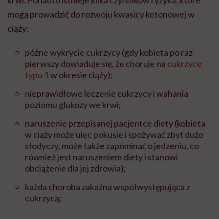
krwi. Ponadto istnieje kilka czynników ryzyka, które
mogą prowadzić do rozwoju kwasicy ketonowej w
ciąży:
późne wykrycie cukrzycy (gdy kobieta po raz
pierwszy dowiaduje się, że choruje na
cukrzycę
typu 1
w okresie ciąży);
nieprawidłowe leczenie cukrzycy i wahania
poziomu glukozy we krwi;
naruszenie przepisanej pacjentce diety (kobieta
w ciąży może ulec pokusie i spożywać zbyt dużo
słodyczy, może także zapominać o jedzeniu, co
również jest naruszeniem diety i stanowi
obciążenie dla jej zdrowia);
każda choroba zakaźna współwystępująca z
cukrzycą;