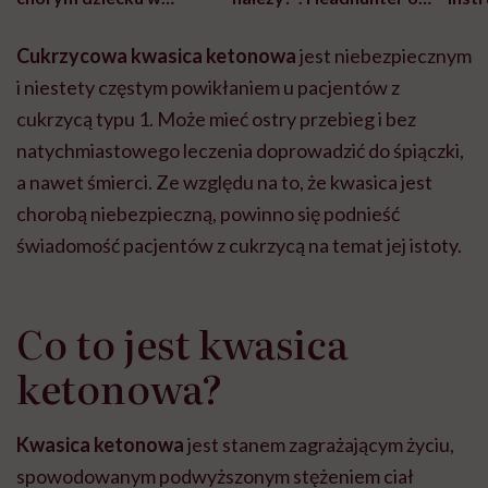
szpitalu to tortura.
zmianie pokoleniowej u
atak
"Przeszkadzać w tym
kobiet w ciąży na rynku
wars
Cukrzycowa kwasica ketonowa
jest niebezpiecznym
może chyba tylko
pracy
eksp
głupota i brak
i niestety częstym powikłaniem u pacjentów z
wyobraźni"
cukrzycą typu 1. Może mieć ostry przebieg i bez
natychmiastowego leczenia doprowadzić do śpiączki,
a nawet śmierci. Ze względu na to, że kwasica jest
chorobą niebezpieczną, powinno się podnieść
świadomość pacjentów z cukrzycą na temat jej istoty.
Co to jest kwasica
ketonowa?
Kwasica ketonowa
jest stanem zagrażającym życiu,
spowodowanym podwyższonym stężeniem ciał