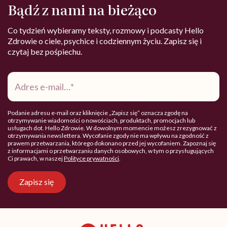
Bądź z nami na bieżąco
Co tydzień wybieramy teksty, rozmowy i podcasty Hello
Zdrowie o ciele, psychice i codziennym życiu. Zapisz się i
czytaj bez pośpiechu.
Adres
e-
mail
*
Podanie adresu e-mail oraz kliknięcie „Zapisz się” oznacza zgodę na
otrzymywanie wiadomości o nowościach, produktach, promocjach lub
usługach dot. Hello Zdrowie. W dowolnym momencie możesz zrezygnować z
otrzymywania newslettera. Wycofanie zgody nie ma wpływu na zgodność z
prawem przetwarzania, którego dokonano przed jej wycofaniem. Zapoznaj się
z informacjami o przetwarzaniu danych osobowych, w tym o przysługujących
Ci prawach, w naszej
Polityce prywatności
.
Zapisz się