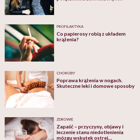
organizmem mają predyspozycje
do nowotworów i do chorób
układu krążenia
PROFILAKTYKA
Co papierosy robią z układem
krążenia?
CHOROBY
Poprawa krążenia w nogach.
Skuteczne leki i domowe sposoby
ZDROWIE
Zapaść – przyczyny, objawy i
leczenie stanu niedotlenienia
mózgu wskutek ostrej