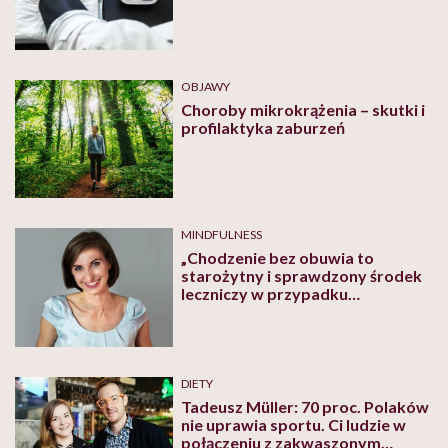
OBJAWY
Choroby mikrokrążenia – skutki i
profilaktyka zaburzeń
MINDFULNESS
„Chodzenie bez obuwia to
starożytny i sprawdzony środek
leczniczy w przypadku
niewłaściwego krążenia krwi,
zarówno nadciśnienia jak i
niedociśnienia” – mówi Katarzyna
Gołębiewska, refleksolog
DIETY
Tadeusz Müller: 70 proc. Polaków
nie uprawia sportu. Ci ludzie w
połączeniu z zakwaszonym