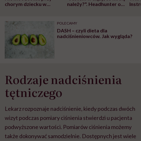
chorym dziecku w
należy?". Headhunter o
Inst
szpitalu to tortura.
zmianie pokoleniowej u
atak
"Przeszkadzać w tym
kobiet w ciąży na rynku
wars
może chyba tylko
pracy
eksp
POLECAMY
głupota i brak
DASH – czyli dieta dla
wyobraźni"
nadciśnieniowców. Jak wygląda?
Rodzaje nadciśnienia
tętniczego
Lekarz rozpoznaje nadciśnienie, kiedy podczas dwóch
wizyt podczas pomiary ciśnienia stwierdzi u pacjenta
podwyższone wartości. Pomiarów ciśnienia możemy
także dokonywać samodzielnie. Dostępnych jest wiele