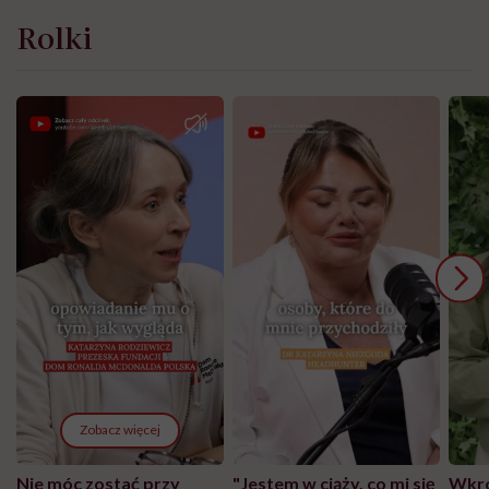
Rolki
Zobacz więcej
Nie móc zostać przy
"Jestem w ciąży, co mi się
Wkró