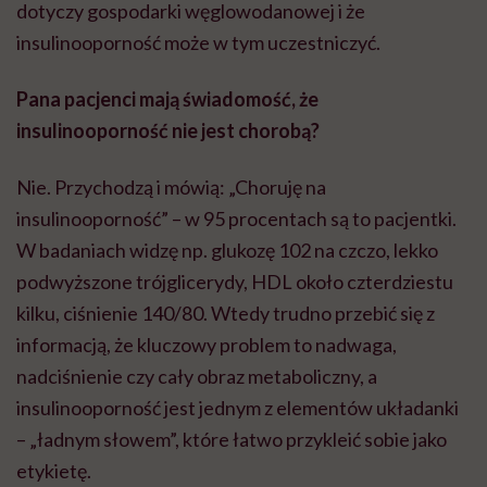
dotyczy gospodarki węglowodanowej i że
insulinooporność może w tym uczestniczyć.
Pana pacjenci mają świadomość, że
insulinooporność nie jest chorobą?
Nie. Przychodzą i mówią: „Choruję na
insulinooporność” – w 95 procentach są to pacjentki.
W badaniach widzę np. glukozę 102 na czczo, lekko
podwyższone trójglicerydy, HDL około czterdziestu
kilku, ciśnienie 140/80. Wtedy trudno przebić się z
informacją, że kluczowy problem to nadwaga,
nadciśnienie czy cały obraz metaboliczny, a
insulinooporność jest jednym z elementów układanki
– „ładnym słowem”, które łatwo przykleić sobie jako
etykietę.