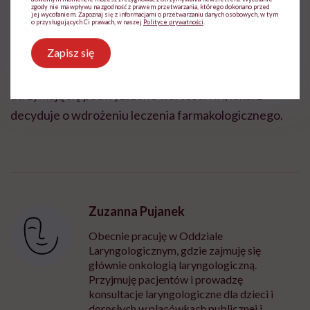
zgody nie ma wpływu na zgodność z prawem przetwarzania, którego dokonano przed
jej wycofaniem. Zapoznaj się z informacjami o przetwarzaniu danych osobowych, w tym
o przysługujących Ci prawach, w naszej
Polityce prywatności
.
Istotne jest wprowadzenie aktywności fizycznej
Zapisz się
dopasowanej do wieku i stylu życia. Jeżeli mimo
zastosowania się do takich sposobów leczenia
utrzymują się podwyższone wartości RR, lekarz
decyduje o wdrożeniu leczenia farmakologicznego.
Zuzanna Pujanek
Obecnie pracuję w Oddziale
Laryngologicznym, gdzie zajmuję się
głównie onkologią laryngologiczną.
Przyjmuję pacjentów i prowadzę
konsultacje laryngologiczne dla dzieci i
dorosłych w placówkach publicznej i