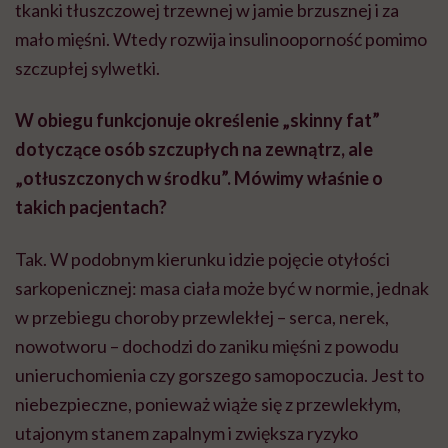
tkanki tłuszczowej trzewnej w jamie brzusznej i za
mało mięśni. Wtedy rozwija insulinooporność pomimo
szczupłej sylwetki.
W obiegu funkcjonuje określenie „skinny fat”
dotyczące osób szczupłych na zewnątrz, ale
„otłuszczonych w środku”. Mówimy właśnie o
takich pacjentach?
Tak. W podobnym kierunku idzie pojęcie otyłości
sarkopenicznej: masa ciała może być w normie, jednak
w przebiegu choroby przewlekłej – serca, nerek,
nowotworu – dochodzi do zaniku mięśni z powodu
unieruchomienia czy gorszego samopoczucia. Jest to
niebezpieczne, ponieważ wiąże się z przewlekłym,
utajonym stanem zapalnym i zwiększa ryzyko