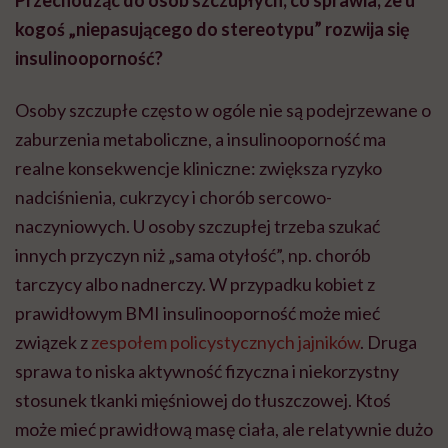
Przechodząc do osób szczupłych, co sprawia, że u
kogoś „niepasującego do stereotypu” rozwija się
insulinooporność?
Osoby szczupłe często w ogóle nie są podejrzewane o
zaburzenia metaboliczne, a insulinooporność ma
realne konsekwencje kliniczne: zwiększa ryzyko
nadciśnienia, cukrzycy i chorób sercowo-
naczyniowych. U osoby szczupłej trzeba szukać
innych przyczyn niż „sama otyłość”, np. chorób
tarczycy albo nadnerczy. W przypadku kobiet z
prawidłowym BMI insulinooporność może mieć
związek z
zespołem policystycznych jajników
. Druga
sprawa to niska aktywność fizyczna i niekorzystny
stosunek tkanki mięśniowej do tłuszczowej. Ktoś
może mieć prawidłową masę ciała, ale relatywnie dużo