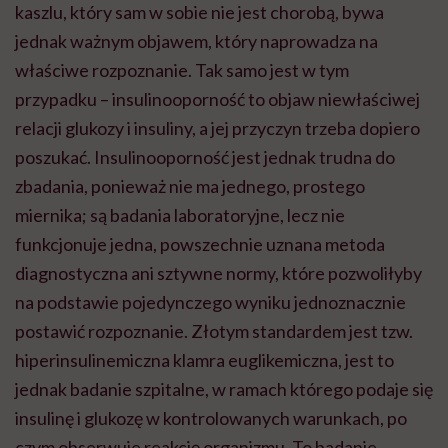
kaszlu, który sam w sobie nie jest chorobą, bywa
jednak ważnym objawem, który naprowadza na
właściwe rozpoznanie. Tak samo jest w tym
przypadku – insulinooporność to objaw niewłaściwej
relacji glukozy i insuliny, a jej przyczyn trzeba dopiero
poszukać. Insulinooporność jest jednak trudna do
zbadania, ponieważ nie ma jednego, prostego
miernika; są badania laboratoryjne, lecz nie
funkcjonuje jedna, powszechnie uznana metoda
diagnostyczna ani sztywne normy, które pozwoliłyby
na podstawie pojedynczego wyniku jednoznacznie
postawić rozpoznanie. Złotym standardem jest tzw.
hiperinsulinemiczna klamra euglikemiczna, jest to
jednak badanie szpitalne, w ramach którego podaje się
insulinę i glukozę w kontrolowanych warunkach, po
czym obserwuje reakcję organizmu. To badanie