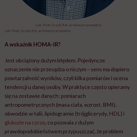
Lek. Piotr Grzyb /fot. archiwum prywatne
Lek. Piotr Grzyb /fot. archiwum prywatne
A wskaźnik HOMA-IR?
Jest obciążony dużym błędem. Pojedyncze
oznaczenie nie przesądza o niczym – sens ma dopiero
powtarzalność wyników, czyli kilka pomiarów i ocena
tendencji u danej osoby. W praktyce często opieramy
się na zestawie danych: pomiarach
antropometrycznych (masa ciała, wzrost, BMI),
obwodzie w talii, lipidogramie (trójglicerydy, HDL) i
glukozie na czczo
, co pozwala z dużym
prawdopodobieństwem przypuszczać, że problem