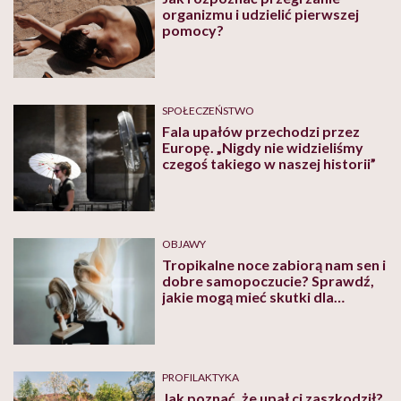
organizmu i udzielić pierwszej
pomocy?
SPOŁECZEŃSTWO
Fala upałów przechodzi przez
Europę. „Nigdy nie widzieliśmy
czegoś takiego w naszej historii”
OBJAWY
Tropikalne noce zabiorą nam sen i
dobre samopoczucie? Sprawdź,
jakie mogą mieć skutki dla
twojego zdrowia
PROFILAKTYKA
Jak poznać, że upał ci zaszkodził?