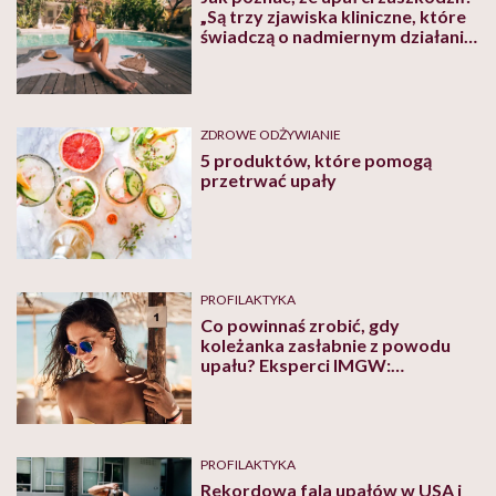
„Są trzy zjawiska kliniczne, które
świadczą o nadmiernym działaniu
ciepła” – mówi lekarz Michał
Sutkowski
ZDROWE ODŻYWIANIE
5 produktów, które pomogą
przetrwać upały
PROFILAKTYKA
Co powinnaś zrobić, gdy
koleżanka zasłabnie z powodu
upału? Eksperci IMGW:
„Schładzaj, ale nie podawaj
płynów”
PROFILAKTYKA
Rekordowa fala upałów w USA i