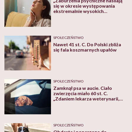
„Zaburzenia psychiczne nasilają
się w okresie występowania
ekstremalnie wysokich
temperatur” – mówi Weronika
Michalak z HEAL
SPOŁECZEŃSTWO
Nawet 41 st. C. Do Polski zbliża
się fala koszmarnych upałów
SPOŁECZEŃSTWO
Zamknął psa w aucie. Ciało
zwierzęcia miało 60 st. C.
„Zdaniem lekarza weterynarii,
pies się ugotował” – mówi
kierownik schroniska
SPOŁECZEŃSTWO
Obdarte i poparzone do