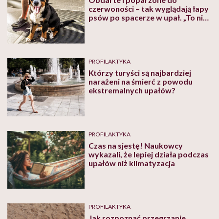
czerwoności – tak wyglądają łapy
psów po spacerze w upał. „To nie
jest czas na hasanie z psem po
centrum miasta” – grzmi
aktywistka
PROFILAKTYKA
Którzy turyści są najbardziej
narażeni na śmierć z powodu
ekstremalnych upałów?
PROFILAKTYKA
Czas na sjestę! Naukowcy
wykazali, że lepiej działa podczas
upałów niż klimatyzacja
PROFILAKTYKA
Jak rozpoznać przegrzanie