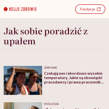
Go
to
Fundacja
content
Jak sobie poradzić z
upałem
ZDROWIE
Czekają nas rekordowo wysokie
temperatury. Jakie są obowiązki
pracodawcy i prawa pracownika
w tak upalne dni?
EKOLOGIA