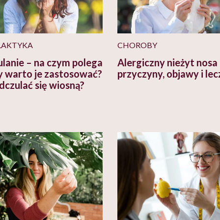
LAKTYKA
CHOROBY
lanie – na czym polega
Alergiczny nieżyt nosa
dy warto je zastosować?
przyczyny, objawy i lec
dczulać się wiosną?