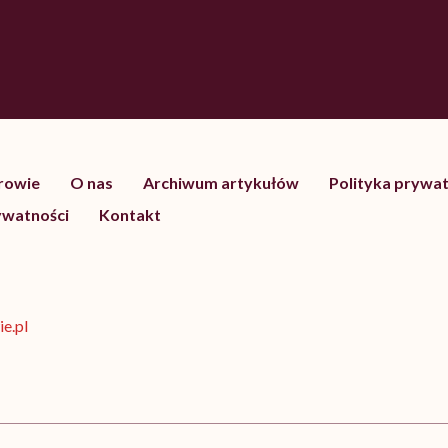
drowie
O nas
Archiwum artykułów
Polityka prywat
ywatności
Kontakt
e.pl