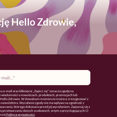
ję Hello Zdrowie,
u e-mail oraz kliknięcie „Zapisz się” oznacza zgodę na
 wiadomości o nowościach, produktach, promocjach lub
. Hello Zdrowie. W dowolnym momencie możesz zrezygnować z
 newslettera. Wycofanie zgody nie ma wpływu na zgodność z
arzania, którego dokonano przed jej wycofaniem. Zapoznaj się z
o przetwarzaniu danych osobowych, w tym o przysługujących Ci
aszej
Polityce prywatności
.