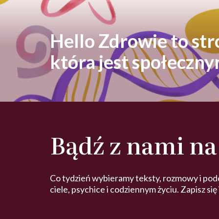
Hello Zdrowie to st
która jest społeczn
Bądź z nami na
Co tydzień wybieramy teksty, rozmowy i pod
ciele, psychice i codziennym życiu. Zapisz się