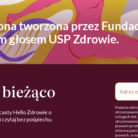
rona tworzona przez Fundac
ym głosem USP Zdrowie.
 bieżąco
Adres
e-
mail
*
Podanie adres
casty Hello Zdrowie o
otrzymywanie
usługach dot
 i czytaj bez pośpiechu.
otrzymywania
prawem przetw
informacjami 
prawach, w n