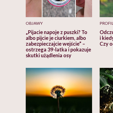
OBJAWY
PROFI
„Pijacie napoje z puszki? To
Odczu
albo pijcie je ciurkiem, albo
i kie
zabezpieczajcie wejście” –
Czy o
ostrzega 39-latka i pokazuje
skutki użądlenia osy