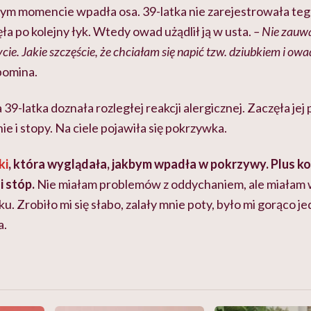
m momencie wpadła osa. 39-latka nie zarejestrowała teg
a po kolejny łyk. Wtedy owad użądlił ją w usta.
– Nie zauw
cie. Jakie szczęście, że chciałam się napić tzw. dziubkiem i ow
omina.
39-latka doznała rozległej reakcji alergicznej. Zaczęła je
ie i stopy. Na ciele pojawiła się pokrzywka.
ki
, która wyglądała, jakbym wpadła w pokrzywy. Plus k
i stóp.
Nie miałam problemów z oddychaniem, ale miałam w
ku. Zrobiło mi się słabo, zalały mnie poty, było mi gorąco j
a.