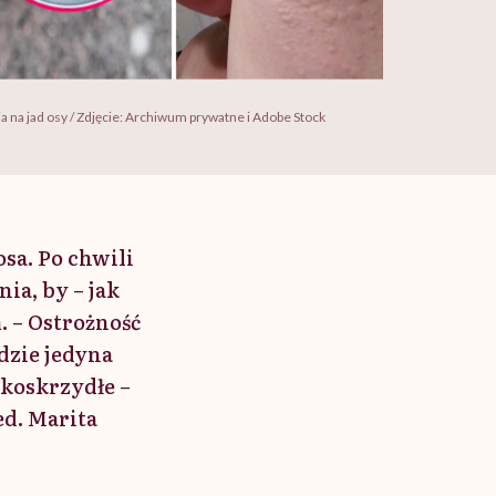
a na jad osy / Zdjęcie: Archiwum prywatne i Adobe Stock
osa. Po chwili
ia, by – jak
 – Ostrożność
dzie jedyna
nkoskrzydłe –
ed. Marita