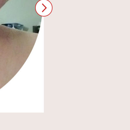
Pokrzywka na ciele po użądleniu osy / Zdjęcie: Archiwu