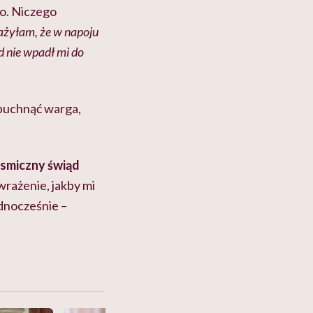
o. Niczego
ażyłam, że w napoju
ad nie wpadł mi do
j puchnąć warga,
osmiczny świąd
rażenie, jakby mi
ednocześnie –