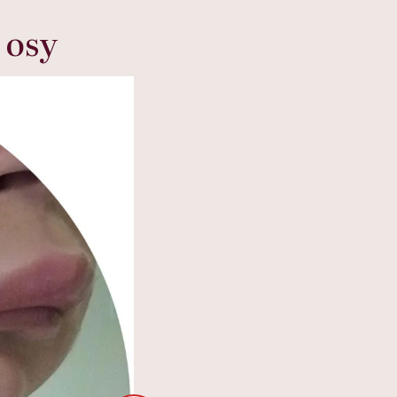
cko-
dlaczego to błędne
swój organizm"
 osy
myślenie