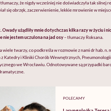
łumaczy, że nigdy wcześniej nie doświadczyła tak silnej re
ał się obrzęk, zaczerwienienie, lekkie mrowienie w miejscu
. Owady użądliły mnie dotychczas kilka razy w życiu i nic
e nie jestem uczulona na jad osy
– tłumaczy Roksana.
 wiele twarzy, co podkreśla w rozmowie z nami dr hab. n. 
 z Katedry i Kliniki Chorób Wewnętrznych, Pneumonologii i
cznego we Wrocławiu. Odnotowywane są przypadki bard
 dramatyczne.
POLECAMY
Laryngolożka Teresa 