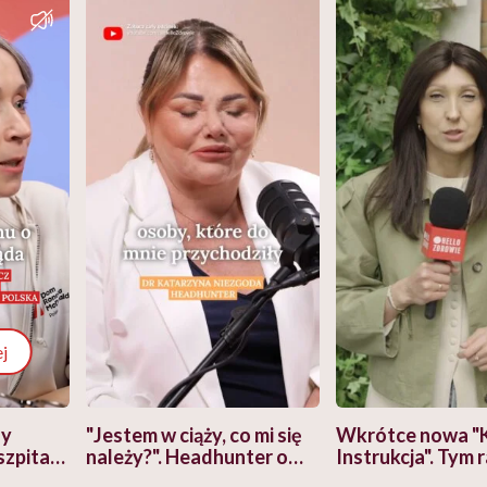
j
zy
"Jestem w ciąży, co mi się
Wkrótce nowa "
szpitalu
należy?". Headhunter o
Instrukcja". Tym 
szkadzać
zmianie pokoleniowej u
atakach paniki. Z