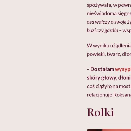
spożywała, w pewny
nieświadoma sięgnęł
osa walczy o swoje ży
buzi czy gardła –
wsp
W wyniku użądlenia 
powieki, twarz, dłon
–
Dostałam
wysyp
skóry głowy, dłoni 
coś ciążyło na most
relacjonuje Roksan
Rolki