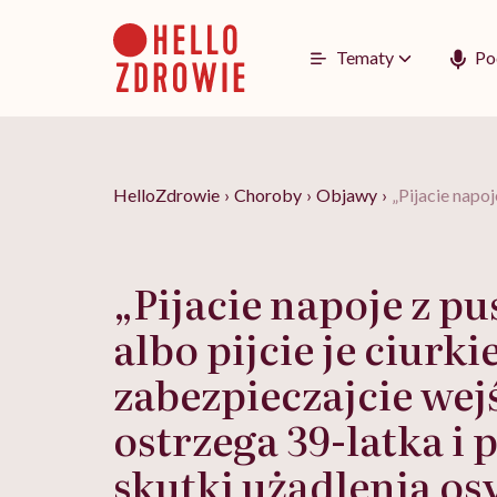
Go
to
content
Tematy
Po
HelloZdrowie
›
Choroby
›
Objawy
›
„Pijacie napoj
„Pijacie napoje z pu
albo pijcie je ciurk
zabezpieczajcie wejś
ostrzega 39-latka i 
skutki użądlenia os