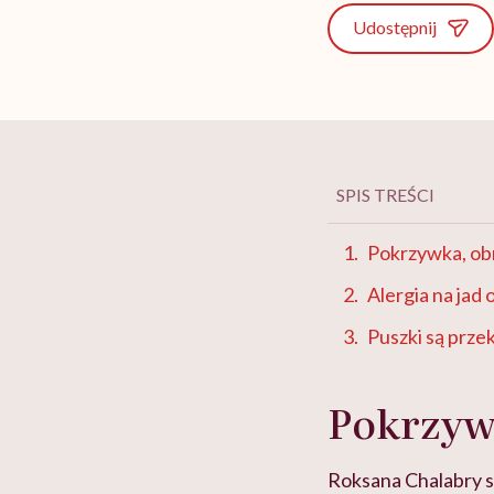
Udostępnij
SPIS TREŚCI
Pokrzywka, ob
Alergia na jad
Puszki są prz
Pokrzyw
Roksana Chalabry s