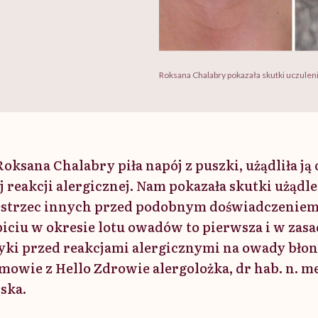
Roksana Chalabry pokazała skutki uczuleni
Roksana Chalabry piła napój z puszki, użądliła ją 
j reakcji alergicznej. Nam pokazała skutki użądlen
estrzec innych przed podobnym doświadczeniem.
piciu w okresie lotu owadów to pierwsza i w zasa
tyki przed reakcjami alergicznymi na owady bło
mowie z Hello Zdrowie alergolożka, dr hab. n. m
ska.