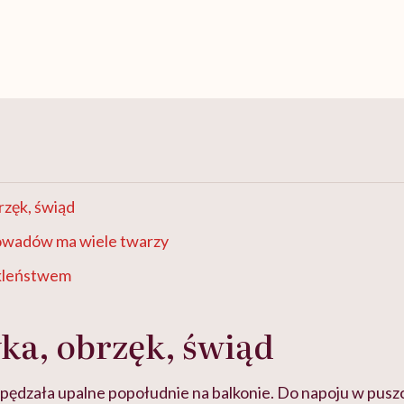
rzęk, świąd
 owadów ma wiele twarzy
ekleństwem
ka, obrzęk, świąd
pędzała upalne popołudnie na balkonie. Do napoju w puszc