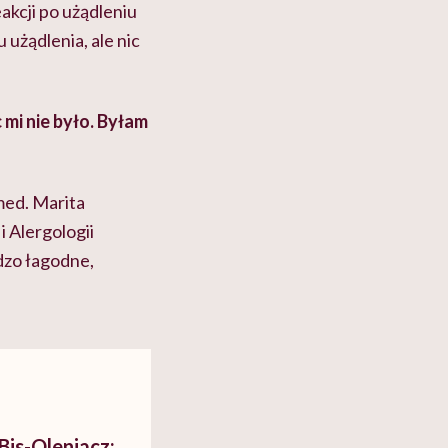
akcji po użądleniu
 użądlenia, ale nic
 mi nie było. Byłam
med. Marita
 Alergologii
zo łagodne,
Bis-Oleniacz: