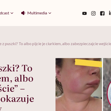
Multimedia
dcast
e z puszki? To albo pijcie je ciurkiem, albo zabezpieczajcie wejści
szki? To
iem, albo
cie” –
pokazuje
y