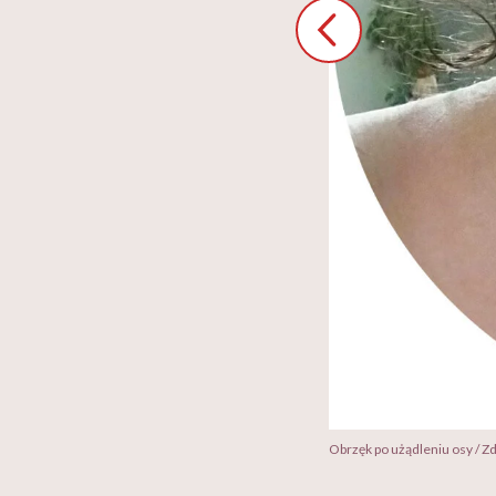
Obrzęk po użądleniu osy / Z