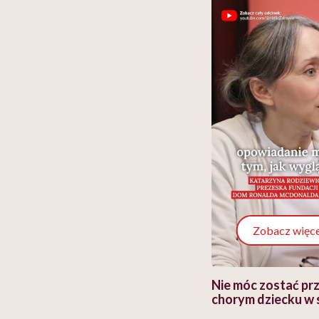
Zobacz więce
 i miał
Najlepsza dieta wydaje się
Nie móc zostać pr
 lekko
banalna, a może
chorym dziecku w 
ie”
zapobiegać nowotworom
to tortura. "Prze