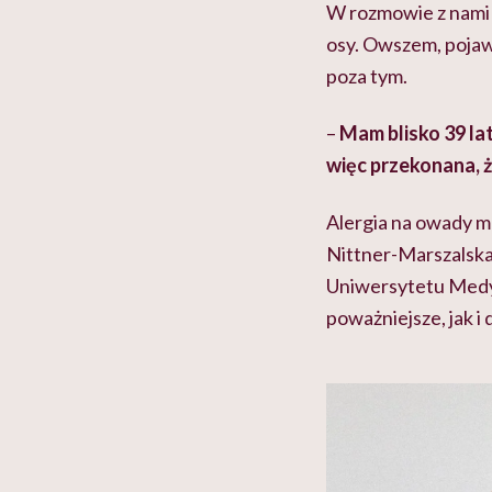
W rozmowie z nami t
osy. Owszem, pojawi
poza tym.
–
Mam blisko 39 lat
więc przekonana, ż
Alergia na owady ma
Nittner-Marszalska
Uniwersytetu Medy
poważniejsze, jak i