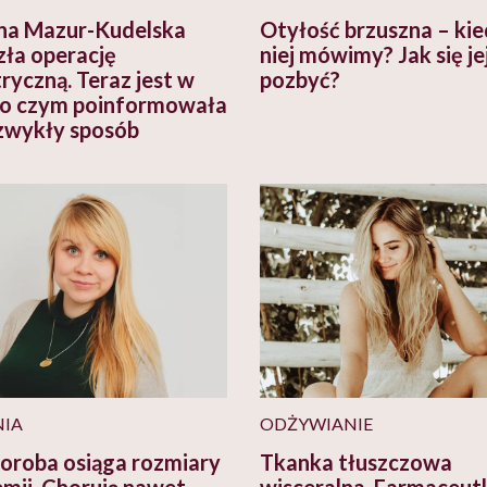
na Mazur-Kudelska
Otyłość brzuszna – kie
zła operację
niej mówimy? Jak się je
tryczną. Teraz jest w
pozbyć?
, o czym poinformowała
zwykły sposób
IA
ODŻYWIANIE
horoba osiąga rozmiary
Tkanka tłuszczowa
mii. Chorują nawet
wisceralna. Farmaceut