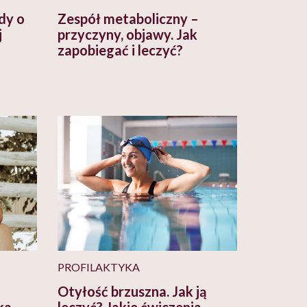
dy o
Zespół metaboliczny –
j
przyczyny, objawy. Jak
zapobiegać i leczyć?
PROFILAKTYKA
Otyłość brzuszna. Jak ją
ka
leczyć? Jakie ćwiczenia