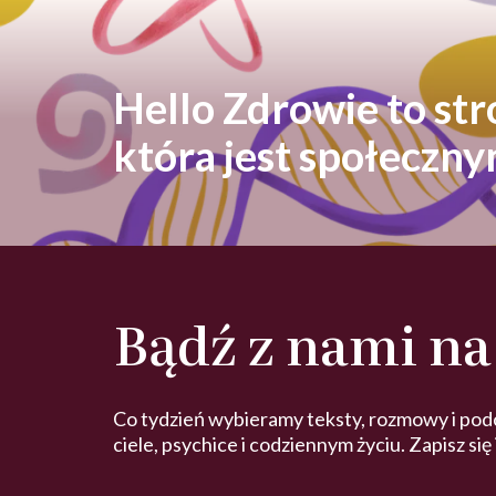
Hello Zdrowie to st
która jest społeczn
Bądź z nami na
Co tydzień wybieramy teksty, rozmowy i pod
ciele, psychice i codziennym życiu. Zapisz się