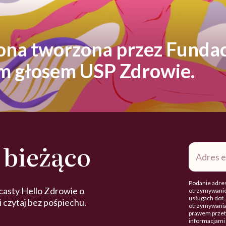
rona tworzona przez Fundac
ym głosem USP Zdrowie.
 bieżąco
Adres
e-
mail
*
Podanie adres
casty Hello Zdrowie o
otrzymywanie
usługach dot
 i czytaj bez pośpiechu.
otrzymywania
prawem przetw
informacjami 