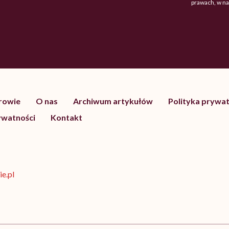
prawach, w n
drowie
O nas
Archiwum artykułów
Polityka prywat
ywatności
Kontakt
e.pl