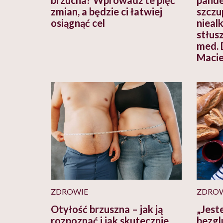
zmian, a będzie ci łatwiej
szczu
osiągnąć cel
nieal
stłus
med. 
Macie
ZDROWIE
ZDROW
Otyłość brzuszna – jak ją
„Jest
rozpoznać i jak skutecznie
bezgl