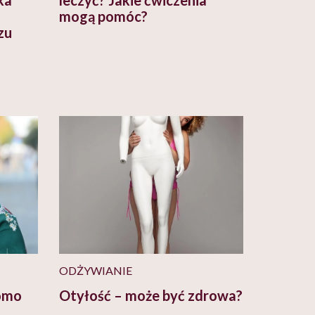
mogą pomóc?
zu
ODŻYWIANIE
omo
Otyłość – może być zdrowa?