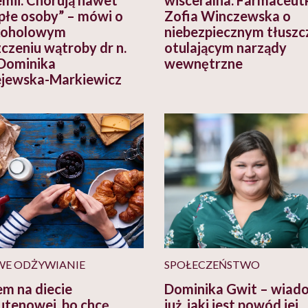
płe osoby” – mówi o
Zofia Winczewska o
koholowym
niebezpiecznym tłuszc
zczeniu wątroby dr n.
otulającym narządy
Dominika
wewnętrzne
jewska-Markiewicz
E ODŻYWIANIE
SPOŁECZEŃSTWO
em na diecie
Dominika Gwit – wiad
utenowej, bo chcę
już, jaki jest powód jej