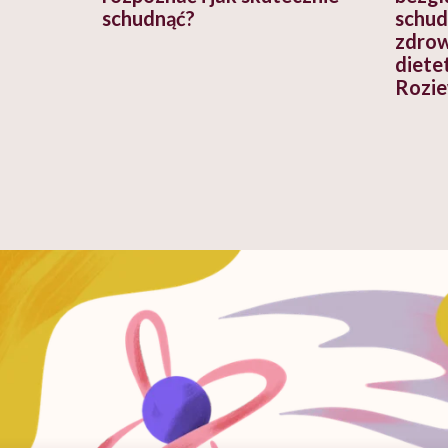
schudnąć?
schudn
zdro
diete
Rozi