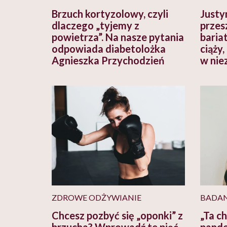
Brzuch kortyzolowy, czyli
Justy
dlaczego „tyjemy z
przes
powietrza”. Na nasze pytania
baria
odpowiada diabetolożka
ciąży
Agnieszka Przychodzień
w nie
ZDROWE ODŻYWIANIE
BADAN
Chcesz pozbyć się „oponki” z
„Ta c
brzucha? Wprowadź te pięć
pande