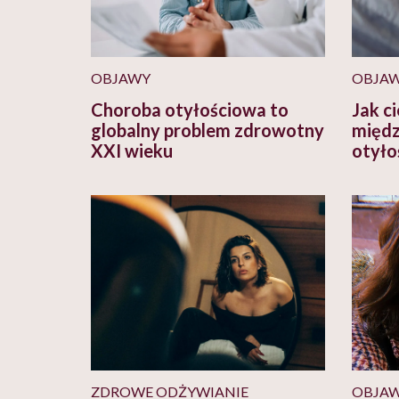
OBJAWY
OBJA
Choroba otyłościowa to
Jak ci
globalny problem zdrowotny
międz
XXI wieku
otyło
ZDROWE ODŻYWIANIE
OBJA