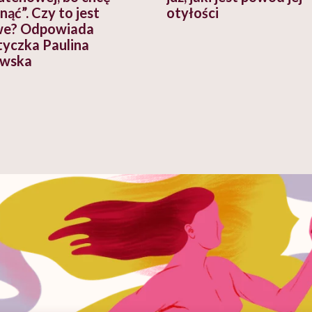
ąć”. Czy to jest
otyłości
we? Odpowiada
tyczka Paulina
ewska