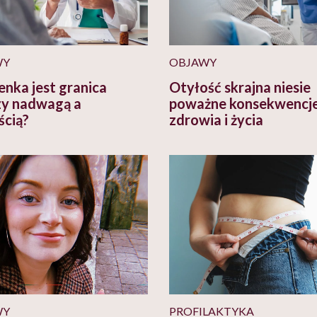
WY
OBJAWY
enka jest granica
Otyłość skrajna niesie
y nadwagą a
poważne konsekwencje
ścią?
zdrowia i życia
WY
PROFILAKTYKA