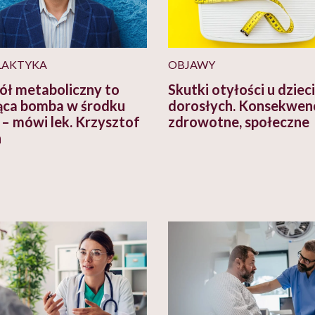
LAKTYKA
OBJAWY
ół metaboliczny to
Skutki otyłości u dzieci
ąca bomba w środku
dorosłych. Konsekwen
” – mówi lek. Krzysztof
zdrowotne, społeczne
n