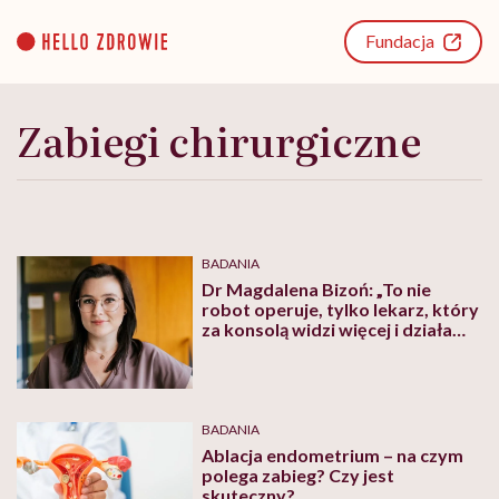
Go
to
Fundacja
content
Zabiegi chirurgiczne
BADANIA
Dr Magdalena Bizoń: „To nie
robot operuje, tylko lekarz, który
za konsolą widzi więcej i działa
precyzyjniej”
BADANIA
Ablacja endometrium – na czym
polega zabieg? Czy jest
skuteczny?