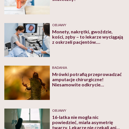
OBJAWY
Monety, nakrętki, gwoździe,
kości, zęby – to lekarze wyciągają
z oskrzeli pacjentów.
Zaprezentowali „kolekcję” ku
przestrodze
BADANIA
Mrówki potrafią przeprowadzać
amputacje chirurgiczne!
Niesamowite odkrycie
naukowców
OBJAWY
16-latka nie mogła nic
powiedzieć, miała asymetrię
twarzy. Lekarze nie czekali ani