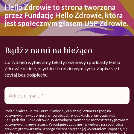
Hello Zdrowie to strona tworzona
przez Fundację Hello Zdrowie, która
jest społecznym głosem USP Zdrowie.
Bądź z nami na bieżąco
Co tydzień wybieramy teksty, rozmowy i podcasty Hello
Zdrowie o ciele, psychice i codziennym życiu. Zapisz się i
czytaj bez pośpiechu.
Adres
e-
mail
*
Podanie adresu e-mail oraz kliknięcie „Zapisz się” oznacza zgodę na
otrzymywanie wiadomości o nowościach, produktach, promocjach lub
usługach dot. Hello Zdrowie. W dowolnym momencie możesz zrezygnować z
otrzymywania newslettera. Wycofanie zgody nie ma wpływu na zgodność z
prawem przetwarzania, którego dokonano przed jej wycofaniem. Zapoznaj się
z informacjami o przetwarzaniu danych osobowych, w tym o przysługujących