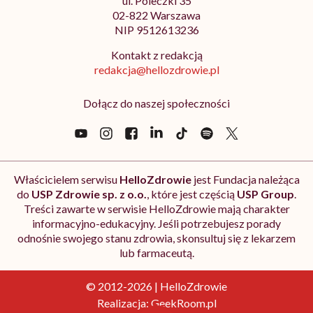
ul. Poleczki 35
02-822 Warszawa
NIP 9512613236
Kontakt z redakcją
redakcja@hellozdrowie.pl
Dołącz do naszej społeczności
Właścicielem serwisu
HelloZdrowie
jest Fundacja należąca
do
USP Zdrowie sp. z o.o.
, które jest częścią
USP Group
.
Treści zawarte w serwisie HelloZdrowie mają charakter
informacyjno-edukacyjny. Jeśli potrzebujesz porady
odnośnie swojego stanu zdrowia, skonsultuj się z lekarzem
lub farmaceutą.
© 2012-2026 | HelloZdrowie
Realizacja:
GeekRoom.pl