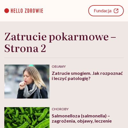
Go
to
Fundacja
content
Zatrucie pokarmowe –
Strona 2
OBJAWY
Zatrucie smogiem. Jak rozpoznać
i leczyć patologię?
CHOROBY
Salmonelloza (salmonella) –
zagrożenia, objawy, leczenie