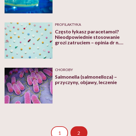
PROFILAKTYKA
Często łykasz paracetamol?
Nieodpowiednie stosowanie
grozi zatruciem – opinia dr n.
farm. M. Stolarczyk
CHOROBY
Salmonella (salmonelloza) –
przyczyny, objawy, leczenie
Strona
1
2