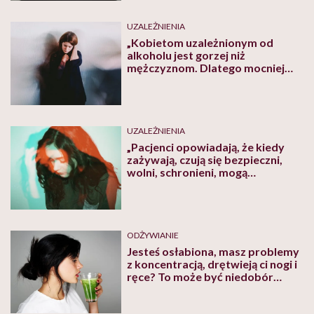
UZALEŻNIENIA
„Kobietom uzależnionym od
alkoholu jest gorzej niż
mężczyznom. Dlatego mocniej
maskują swoje nałogi” – mówi
terapeuta uzależnień Michał
Świerczek
UZALEŻNIENIA
„Pacjenci opowiadają, że kiedy
zażywają, czują się bezpieczni,
wolni, schronieni, mogą
oddychać, czują, że żyją”
ODŻYWIANIE
Jesteś osłabiona, masz problemy
z koncentracją, drętwieją ci nogi i
ręce? To może być niedobór
witaminy B12! Kto jest
zagrożony? Tłumaczy