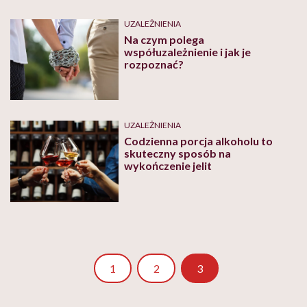
UZALEŻNIENIA
Na czym polega
współuzależnienie i jak je
rozpoznać?
UZALEŻNIENIA
Codzienna porcja alkoholu to
skuteczny sposób na
wykończenie jelit
Strona
Strona
1
2
3