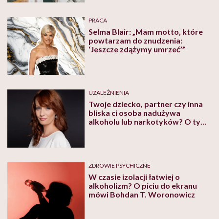
PRACA
Selma Blair: „Mam motto, które
powtarzam do znudzenia:
‘Jeszcze zdążymy umrzeć’”
UZALEŻNIENIA
Twoje dziecko, partner czy inna
bliska ci osoba nadużywa
alkoholu lub narkotyków? O tym,
jakie masz prawa i w jaki sposób
możesz pomóc, mówi adwokat
Ilona Grembowska
ZDROWIE PSYCHICZNE
W czasie izolacji łatwiej o
alkoholizm? O piciu do ekranu
mówi Bohdan T. Woronowicz