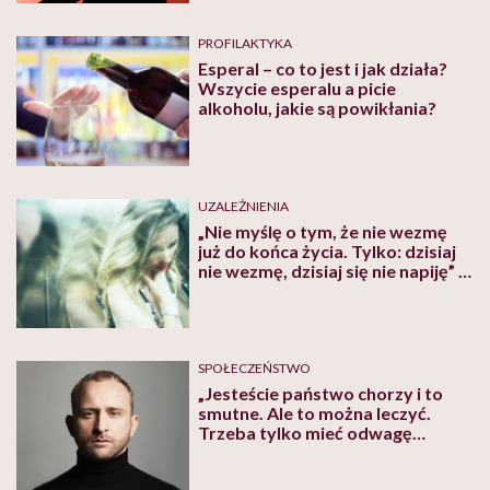
PROFILAKTYKA
Esperal – co to jest i jak działa?
Wszycie esperalu a picie
alkoholu, jakie są powikłania?
UZALEŻNIENIA
„Nie myślę o tym, że nie wezmę
już do końca życia. Tylko: dzisiaj
nie wezmę, dzisiaj się nie napiję” –
mówi 19-letnia Anna
SPOŁECZEŃSTWO
„Jesteście państwo chorzy i to
smutne. Ale to można leczyć.
Trzeba tylko mieć odwagę
dokonać zmiany…” Borys Szyc
odważnie o swoim alkoholizmie