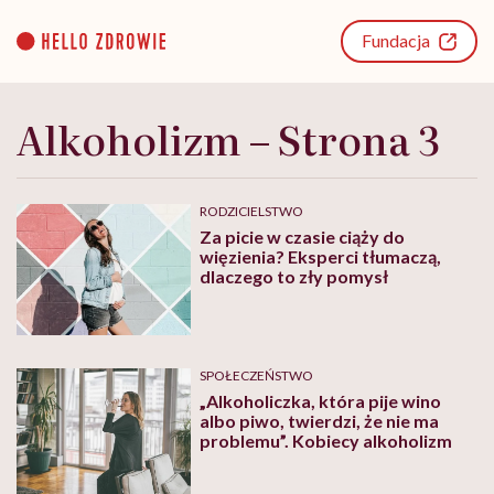
Go
to
Fundacja
content
Alkoholizm – Strona 3
RODZICIELSTWO
Za picie w czasie ciąży do
więzienia? Eksperci tłumaczą,
dlaczego to zły pomysł
SPOŁECZEŃSTWO
„Alkoholiczka, która pije wino
albo piwo, twierdzi, że nie ma
problemu”. Kobiecy alkoholizm