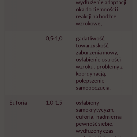
wydłużenie adaptacji
oka do ciemności i
reakcji na bodźce
wzrokowe,
0,5-1,0
gadatliwość,
towarzyskość,
zaburzenia mowy,
osłabienie ostrości
wzroku,
problemy z
koordynacją,
polepszenie
samopoczucia,
Euforia
1,0-1,5
osłabiony
samokrytycyzm,
euforia,
nadmierna
pewność siebie,
wydłużony czas