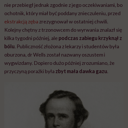
nie przebiegł jednak zgodnie z jego oczekiwaniami, bo
ochotnik, który miał być poddany znieczuleniu, przed
ekstrakcją zęba
zrezygnował w ostatniej chwili.
Kolejny chętny z trzonowcem do wyrwania znalazł się
kilka tygodni później, ale
podczas zabiegu krzyknął z
bólu
. Publiczność złożona z lekarzy i studentów była
oburzona, dr Wells został nazwany oszustem i
wygwizdany. Dopiero dużo później zrozumiano, że
przyczyną porażki była
zbyt mała dawka gazu
.