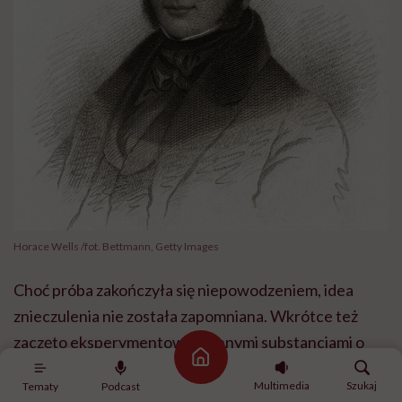
Horace Wells /fot. Bettmann, Getty Images
Choć próba zakończyła się niepowodzeniem, idea
znieczulenia nie została zapomniana. Wkrótce też
zaczęto eksperymentować z innymi substancjami o
Strona główna
właściwościach znieczulających, takimi jak eter czy
Multimedia
Szukaj
Tematy
Podcast
chloroform. Środki te powoli zyskiwały przychylność