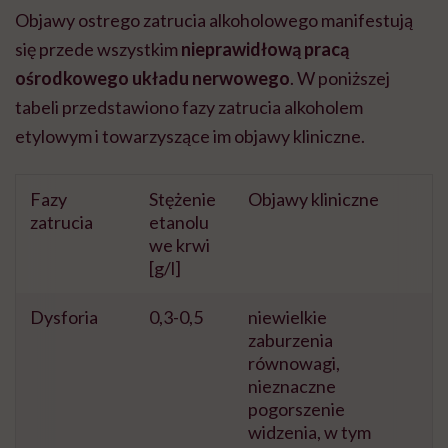
Objawy ostrego zatrucia alkoholowego manifestują
się przede wszystkim
nieprawidłową pracą
ośrodkowego układu nerwowego
. W poniższej
tabeli przedstawiono fazy zatrucia alkoholem
etylowym i towarzyszące im objawy kliniczne.
Fazy
Stężenie
Objawy kliniczne
zatrucia
etanolu
we krwi
[g/l]
Dysforia
0,3-0,5
niewielkie
zaburzenia
równowagi,
nieznaczne
pogorszenie
widzenia, w tym