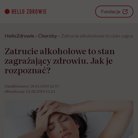
Go
to
Fundacja
content
HelloZdrowie
›
Choroby
›
Zatrucie alkoholowe to stan zagraża
Zatrucie alkoholowe to stan
zagrażający zdrowiu. Jak je
rozpoznać?
Opublikowano:
18.01.2019 12:57
Aktualizacja:
21.08.2024 11:21