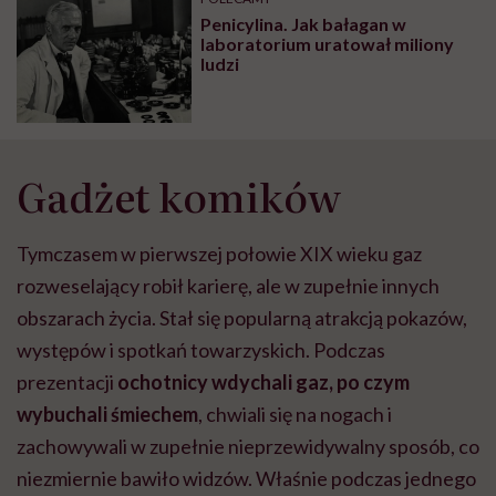
Penicylina. Jak bałagan w
laboratorium uratował miliony
ludzi
Gadżet komików
Tymczasem w pierwszej połowie XIX wieku gaz
rozweselający robił karierę, ale w zupełnie innych
obszarach życia. Stał się popularną atrakcją pokazów,
występów i spotkań towarzyskich. Podczas
prezentacji
ochotnicy wdychali gaz, po czym
wybuchali śmiechem
, chwiali się na nogach i
zachowywali w zupełnie nieprzewidywalny sposób, co
niezmiernie bawiło widzów. Właśnie podczas jednego