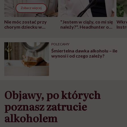
Zobacz więcej
Nie móc zostać przy
"Jestem w ciąży, co mi się
Wkró
chorym dziecku w
należy?". Headhunter o
Inst
szpitalu to tortura.
zmianie pokoleniowej u
atak
"Przeszkadzać w tym
kobiet w ciąży na rynku
wars
może chyba tylko
pracy
eksp
POLECAMY
głupota i brak
Śmiertelna dawka alkoholu – ile
wyobraźni"
wynosi i od czego zależy?
Objawy, po których
poznasz zatrucie
alkoholem