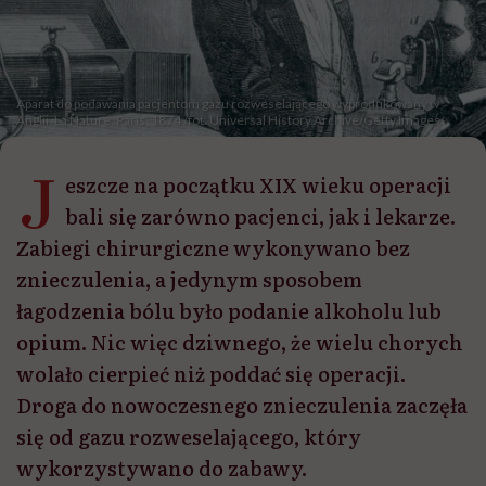
Aparat do podawania pacjentom gazu rozweselającego wyprodukowany w
Anglii. La Nature, Paris, 1874 /fot. Universal History Archive/Getty Images
J
eszcze na początku XIX wieku operacji
bali się zarówno pacjenci, jak i lekarze.
Zabiegi chirurgiczne wykonywano bez
znieczulenia, a jedynym sposobem
łagodzenia bólu było podanie alkoholu lub
opium. Nic więc dziwnego, że wielu chorych
wolało cierpieć niż poddać się operacji.
Droga do nowoczesnego znieczulenia zaczęła
się od gazu rozweselającego, który
wykorzystywano do zabawy.