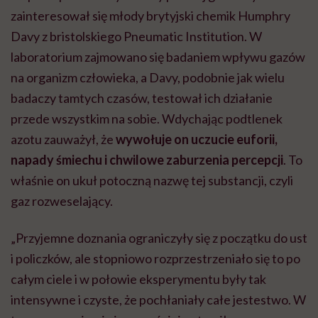
zainteresował się młody brytyjski chemik Humphry
Davy z bristolskiego Pneumatic Institution. W
laboratorium zajmowano się badaniem wpływu gazów
na organizm człowieka, a Davy, podobnie jak wielu
badaczy tamtych czasów, testował ich działanie
przede wszystkim na sobie. Wdychając podtlenek
azotu zauważył, że
wywołuje on uczucie euforii,
napady śmiechu i chwilowe zaburzenia percepcji
. To
właśnie on ukuł potoczną nazwę tej substancji, czyli
gaz rozweselający.
„Przyjemne doznania ograniczyły się z początku do ust
i policzków, ale stopniowo rozprzestrzeniało się to po
całym ciele i w połowie eksperymentu były tak
intensywne i czyste, że pochłaniały całe jestestwo. W