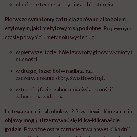
obniżenie temperatury ciała – hipotermia.
Pierwsze symptomy zatrucia zarówno alkoholem
etylowym, jak i metylowym są podobne.
Po pewnym
czasie po wypiciu metanolu występują:
w pierwszej fazie: bóle i zawroty głowy, wymioty i
nudności,
w drugiej fazie: ból w nadbrzuszu,
zaczerwienienie skóry, światłowstręt,
w trzeciej fazie: zaburzenia świadomości i
zaburzenia widzenia.
Ile trwa zatrucie alkoholowe? Przy niewielkim zatruciu
objawy mogą utrzymywać się kilka-kilkanaście
godzin
. Poważne ostre zatrucie trwa nawet kilka dni i