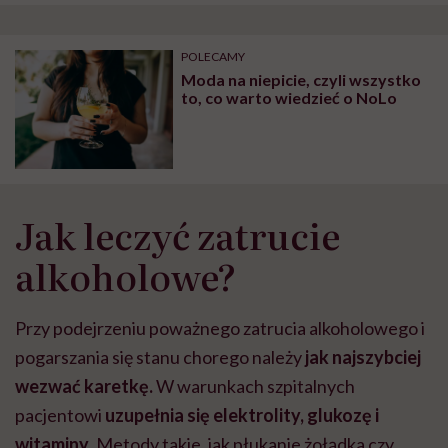
POLECAMY
Moda na niepicie, czyli wszystko
to, co warto wiedzieć o NoLo
Jak leczyć zatrucie
alkoholowe?
Przy podejrzeniu poważnego zatrucia alkoholowego i
pogarszania się stanu chorego należy
jak najszybciej
wezwać karetkę.
W warunkach szpitalnych
pacjentowi
uzupełnia się elektrolity, glukozę i
witaminy
. Metody takie, jak płukanie żołądka czy