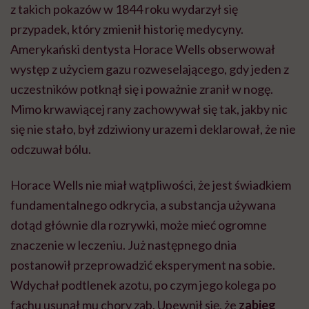
z takich pokazów w 1844 roku wydarzył się
przypadek, który zmienił historię medycyny.
Amerykański dentysta Horace Wells obserwował
występ z użyciem gazu rozweselającego, gdy jeden z
uczestników potknął się i poważnie zranił w nogę.
Mimo krwawiącej rany zachowywał się tak, jakby nic
się nie stało, był zdziwiony urazem i deklarował, że nie
odczuwał bólu.
Horace Wells nie miał wątpliwości, że jest świadkiem
fundamentalnego odkrycia, a substancja używana
dotąd głównie dla rozrywki, może mieć ogromne
znaczenie w leczeniu. Już następnego dnia
postanowił przeprowadzić eksperyment na sobie.
Wdychał podtlenek azotu, po czym jego kolega po
fachu usunął mu chory ząb. Upewnił się, że
zabieg