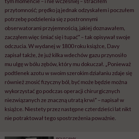
tym momencie – i nie wcześniej – straciłem
przytomność; prędko ją jednak odzyskałem i poczułem
potrzebę podzielenia się z postronnymi
obserwatorami przyjemnością, jakiej doznawałem,
zacząłem więc śmiać się i tupać” – tak opisywał swoje
odczucia. W wydanej w 1800 roku książce, Davy
zapisał także, że już kilka wdechów gazu przynosiło
mu ulgę w bólu zębów, który mu dokuczał. „Ponieważ
podtlenek azotu w swoim szerokim działaniu zdaje się
również znosić fizyczny ból, być może będzie można
wykorzystać go podczas operacji chirurgicznych
niezwiązanych ze znaczną utratą krwi” – napisał w
książce. Niestety przez następne czterdzieści lat nikt
nie potraktował tego spostrzeżenia poważnie.
POLECAMY