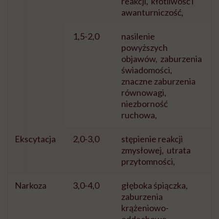
reakcji,
kłótliwość i
awanturniczość,
1,5-2,0
nasilenie
powyższych
objawów,
zaburzenia
świadomości,
znaczne zaburzenia
równowagi,
niezborność
ruchowa,
Ekscytacja
2,0-3,0
stępienie reakcji
zmysłowej,
utrata
przytomności,
Narkoza
3,0-4,0
głęboka śpiączka,
zaburzenia
krążeniowo-
oddechowe,