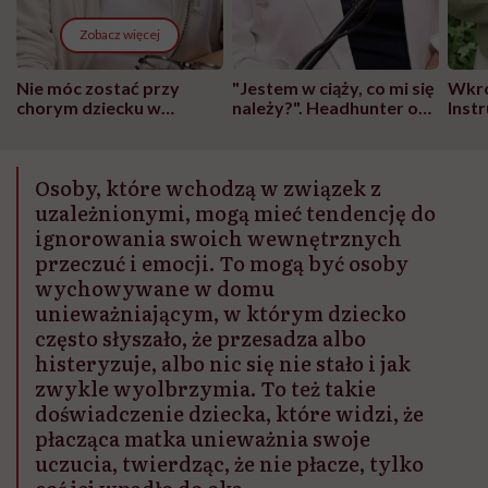
Zobacz więcej
Nie móc zostać przy
"Jestem w ciąży, co mi się
Wkró
chorym dziecku w
należy?". Headhunter o
Inst
szpitalu to tortura.
zmianie pokoleniowej u
atak
"Przeszkadzać w tym
kobiet w ciąży na rynku
wars
może chyba tylko
pracy
eksp
Osoby, które wchodzą w związek z
głupota i brak
wyobraźni"
uzależnionymi, mogą mieć tendencję do
ignorowania swoich wewnętrznych
przeczuć i emocji. To mogą być osoby
wychowywane w domu
unieważniającym, w którym dziecko
często słyszało, że przesadza albo
histeryzuje, albo nic się nie stało i jak
zwykle wyolbrzymia. To też takie
doświadczenie dziecka, które widzi, że
płacząca matka unieważnia swoje
uczucia, twierdząc, że nie płacze, tylko