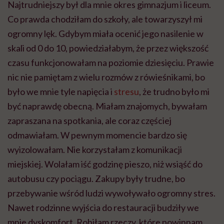
Najtrudniejszy był dla mnie okres gimnazjum i liceum.
Co prawda chodziłam do szkoły, ale towarzyszył mi
ogromny lęk. Gdybym miała ocenić jego nasilenie w
skali od 0 do 10, powiedziałabym, że przez większość
czasu funkcjonowałam na poziomie dziesięciu. Prawie
nic nie pamiętam z wielu rozmów z rówieśnikami, bo
było we mnie tyle napięcia i
stresu
, że trudno było mi
być naprawdę obecną. Miałam znajomych, bywałam
zapraszana na spotkania, ale coraz częściej
odmawiałam. W pewnym momencie bardzo się
wyizolowałam. Nie korzystałam z komunikacji
miejskiej. Wolałam iść godzinę pieszo, niż wsiąść do
autobusu czy pociągu. Zakupy były trudne, bo
przebywanie wśród ludzi wywoływało ogromny stres.
Nawet rodzinne wyjścia do restauracji budziły we
mnie dyskomfort. Robiłam rzeczy, które powinnam