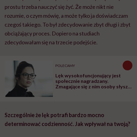
prostu trzeba nauczyć się żyć. Że może nikt nie
rozumie, o czym mówię, a może tylko ja doświadczam
czegoś takiego. To był zdecydowanie zbyt długi i zbyt
obciążający proces. Dopiero na studiach
zdecydowałam się na trzecie podejście.
POLECAMY
Lęk wysokofuncjonujący jest
społecznie nagradzany.
Zmagające się z nim osoby słyszą:
„rób jeszcze więcej”
Szczególnie że lęk potrafi bardzo mocno
determinować codzienność. Jak wpływał na twoją?