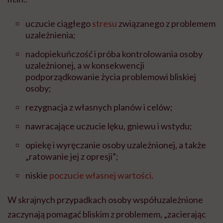
uczucie ciągłego
stresu
związanego z problemem
uzależnienia;
nadopiekuńczość i próba kontrolowania osoby
uzależnionej, a w konsekwencji
podporządkowanie życia problemowi bliskiej
osoby;
rezygnacja z własnych planów i celów;
nawracające uczucie lęku, gniewu i wstydu;
opiekę i wyręczanie osoby uzależnionej, a także
„ratowanie jej z opresji”;
niskie
poczucie własnej wartości
.
W skrajnych przypadkach osoby współuzależnione
zaczynają pomagać bliskim z problemem, „zacierając