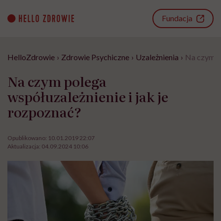
Go
to
Fundacja
content
HelloZdrowie
›
Zdrowie Psychiczne
›
Uzależnienia
›
Na czym po
Na czym polega
współuzależnienie i jak je
rozpoznać?
Opublikowano:
10.01.2019 22:07
Aktualizacja:
04.09.2024 10:06