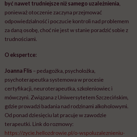
być nawet trudniejsze niż samego uzależnienia
,
ponieważ otoczenie zaczyna przejmować
odpowiedzialność i poczucie kontroli nad problemem
za daną osobę, choć nie jest w stanie poradzić sobie z
trudnościami.
O ekspertce:
Joanna Flis
–
pedagożka
, psycholożka,
psychoterapeutka systemowa w procesie
certyfikacji,
neuroterapeutka
, szkoleniowiec i
mówczyni. Związana z Uniwersytetem Szczecińskim,
gdzie prowadzi badania nad rodzinami alkoholowymi.
Od ponad dziesięciu lat pracuje w zawodzie
terapeutki. Link do rozmowy:
https://zycie.hellozdrowie.pl/o-wspoluzaleznieniu-