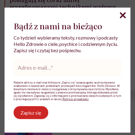
wyrafinowanymi technikami wpływu.
Najpierw upominanie, potem
kontrolowanie i na końcu zabieranie
Bądź z nami na bieżąco
alkoholu, pieniędzy. Zwracanie uwagi,
potem używanie wulgaryzmów, aż
Co tydzień wybieramy teksty, rozmowy i podcasty
wreszcie zastraszenie i manipulacja. W
Hello Zdrowie o ciele, psychice i codziennym życiu.
ten sposób osoba współuzależniona,
Zapisz się i czytaj bez pośpiechu.
mimo że jest ofiarą takiej sytuacji, staje
Adres
się oprawcą.
e-
mail
*
dla Hello Zdrowie mówi Joanna Flis, psycholożka i
psychoterapeutka
Podanie adresu e-mail oraz kliknięcie „Zapisz się” oznacza zgodę na otrzymywanie
wiadomości o nowościach, produktach, promocjach lub usługach dot. Hello Zdrowie. W
dowolnym momencie możesz zrezygnować z otrzymywania newslettera. Wycofanie
zgody nie ma wpływu na zgodność z prawem przetwarzania, którego dokonano przed
jej wycofaniem. Zapoznaj się z informacjami o przetwarzaniu danych osobowych, w tym
o przysługujących Ci prawach, w naszej
Polityce prywatności
.
POLECAMY
Zapisz się
Co to jest stres oksydacyjny?
Wolne rodniki to wrogowie i
sprzymierzeńcy