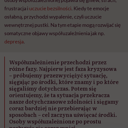
frustracja i
uczucie bezsilności
. Kiedy te emocje
osłabną, przychodzi wypalenie, czyli uczucie
wewnętrznej pustki. Na tym etapie mogą rozwijać się
somatyczne objawy współuzależnienia jak np.
depresja
.
Współuzależnienie przechodzi przez
różne fazy. Najpierw jest faza kryzysowa
– próbujemy przezwyciężyć sytuację,
sięgając po środki, które znamy i po które
sięgaliśmy dotychczas. Potem się
orientujemy, że ta sytuacja przekracza
nasze dotychczasowe zdolności i sięgamy
coraz bardziej nie przebierając w
sposobach – cel zaczyna uświęcać środki.
Osoby współuzależnione po prostu
posługują się coraz mniej