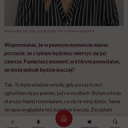
Aleksandra Zarychta, psycholożka / fot. archiwum prywatne
Wspomniałaś, że w pewnym momencie miałaś
poczucie, że z lękiem będziesz mierzyć się już
zawsze. Pamiętasz moment, w którym pomyślałaś,
że może jednak będzie inaczej?
Tak. To było właśnie wtedy, gdy po raz trzeci
zgłosiłam się po pomoc, już na studiach. Byłam wtedy
starsza i lepiej rozumiałam, co się ze mną dzieje. Sama
terapia wyglądała też zupełnie inaczej. Zaczęłam
prowadzić dziennik terapeutyczny, przyglądać się
Strona główna
swoim myślom, analizować je, podważać i patrzeć na
Multimedia
Szukaj
Tematy
Podcast