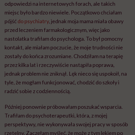
odpowiedzi na internetowych forach, ale takich
miejsc było bardzo niewiele. Początkowo chciałam
pójść
do psychiatry
, jednak moja mama miała obawy
przed leczeniem farmakologicznym, więc jako
nastolatka trafiłam do psychologa. To był pomocny
kontakt, ale miałam poczucie, że moje trudności nie
zostały do końca zrozumiane. Chodziłam na terapię
przez kilka lat i rzeczywiście nastąpiła poprawa,
jednak problem nie zniknął. Lęk nieco się uspokoił, na
tyle, że mogłam funkcjonować, chodzić do szkoły i
radzić sobie z codziennością.
Później ponownie próbowałam poszukać wsparcia.
Trafiłam do psychoterapeutki, która, z mojej
perspektywy, nie wykonywała swojej pracy w sposób
rzetelny. Zaczęłam myśleć, że może z tym lękiem po