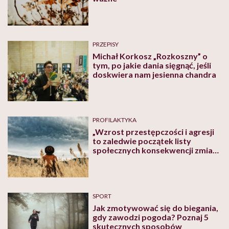
PRZEPISY
Michał Korkosz „Rozkoszny” o
tym, po jakie dania sięgnąć, jeśli
doskwiera nam jesienna chandra
PROFILAKTYKA
„Wzrost przestępczości i agresji
to zaledwie początek listy
społecznych konsekwencji zmian
klimatycznych”. Jak wpływa na
nas pogoda, mówi ekspert IMGW
SPORT
Jak zmotywować się do biegania,
gdy zawodzi pogoda? Poznaj 5
skutecznych sposobów