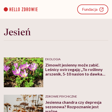
Go
to
Fundacja
content
Jesień
EKOLOGIA
Zimowit jesienny może zabić.
Leśnicy ostrzegają: „To roślinny
arszenik, 5-10 nasion to dawka
śmiertelna”
ZDROWIE PSYCHICZNE
Jesienna chandra czy depresja
sezonowa? Rozpoznanie jest
ważne