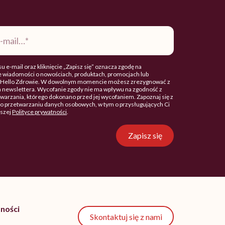
u e-mail oraz kliknięcie „Zapisz się” oznacza zgodę na
 wiadomości o nowościach, produktach, promocjach lub
. Hello Zdrowie. W dowolnym momencie możesz zrezygnować z
 newslettera. Wycofanie zgody nie ma wpływu na zgodność z
arzania, którego dokonano przed jej wycofaniem. Zapoznaj się z
o przetwarzaniu danych osobowych, w tym o przysługujących Ci
aszej
Polityce prywatności
.
Zapisz się
ności
Skontaktuj się z nami