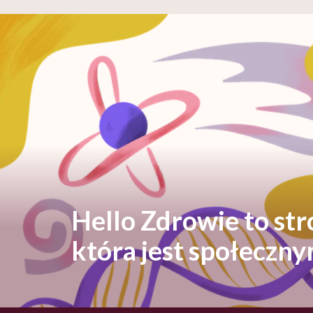
Hello Zdrowie to st
która jest społeczn