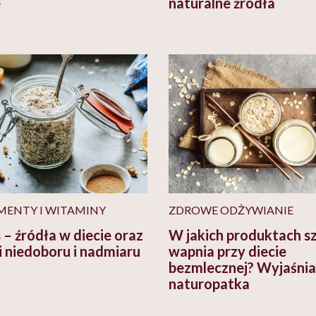
e
naturalne źródła
MENTY I WITAMINY
ZDROWE ODŻYWIANIE
 – źródła w diecie oraz
W jakich produktach s
i niedoboru i nadmiaru
wapnia przy diecie
bezmlecznej? Wyjaśnia
naturopatka