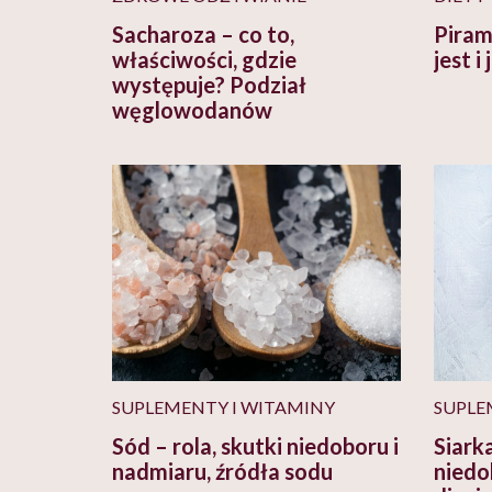
Sacharoza – co to,
Piram
właściwości, gdzie
jest i
występuje? Podział
węglowodanów
SUPLEMENTY I WITAMINY
SUPLE
Sód – rola, skutki niedoboru i
Siark
nadmiaru, źródła sodu
niedo