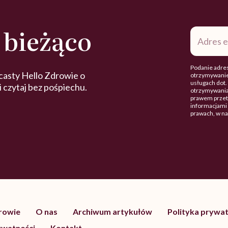
 bieżąco
Adres
e-
mail
*
Podanie adres
casty Hello Zdrowie o
otrzymywanie
usługach dot
 i czytaj bez pośpiechu.
otrzymywania
prawem przetw
informacjami 
prawach, w n
drowie
O nas
Archiwum artykułów
Polityka prywat
ywatności
Kontakt