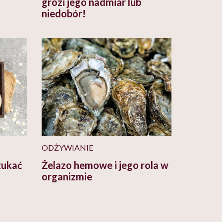
grozi jego nadmiar lub
niedobór!
ODŻYWIANIE
zukać
Żelazo hemowe i jego rola w
organizmie