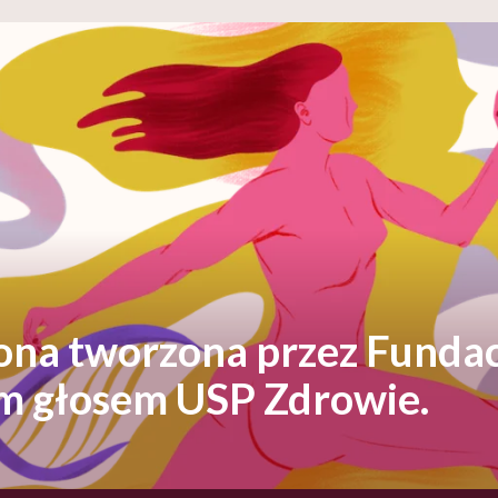
rona tworzona przez Fundac
ym głosem USP Zdrowie.