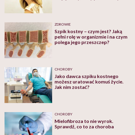
mówi Angela, dawczyni szpiku
kostnego
ZDROWIE
Szpik kostny – czym jest? Jaką
pełni rolę w organizmie i na czym
polega jego przeszczep?
CHOROBY
Jako dawca szpiku kostnego
możesz uratować komuś życie.
Jak nim zostać?
CHOROBY
Mielofibroza to nie wyrok.
Sprawdź, co to za choroba