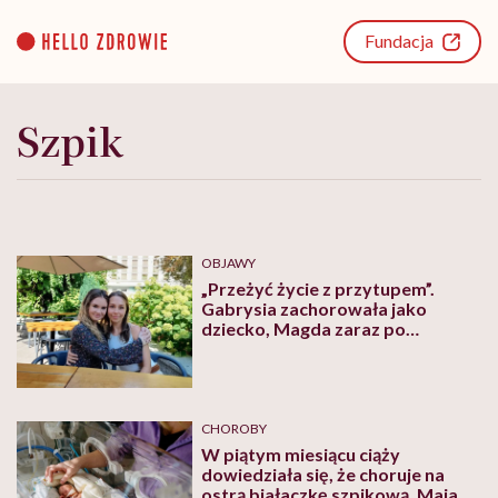
Go
to
Fundacja
content
Szpik
OBJAWY
„Przeżyć życie z przytupem”.
Gabrysia zachorowała jako
dziecko, Magda zaraz po
maturze. Obie dostały drugą
szansę
CHOROBY
W piątym miesiącu ciąży
dowiedziała się, że choruje na
ostrą białaczkę szpikową. Maja