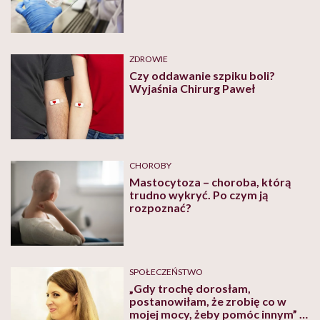
ZDROWIE
Czy oddawanie szpiku boli?
Wyjaśnia Chirurg Paweł
CHOROBY
Mastocytoza – choroba, którą
trudno wykryć. Po czym ją
rozpoznać?
SPOŁECZEŃSTWO
„Gdy trochę dorosłam,
postanowiłam, że zrobię co w
mojej mocy, żeby pomóc innym” –