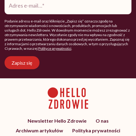
e-
mail
*
Podanie adresu e-mail oraz kliknięcie „Zapisz się” oznacza zgodę na
otrzymywanie wiadomości o nowościach, produktach, promocjach lub
usługach dot. Hello Zdrowie. W dowolnym momencie możesz zrezygnować z
otrzymywania newslettera. Wycofanie zgody nie ma wpływu na zgodność z
prawem przetwarzania, którego dokonano przed jej wycofaniem. Zapoznaj się
z informacjami o przetwarzaniu danych osobowych, w tym o przysługujących
Ci prawach, w naszej
Polityce prywatności
.
Zapisz się
Newsletter Hello Zdrowie
O nas
Archiwum artykułów
Polityka prywatności