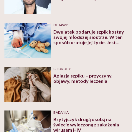
ponownie!”
OBJAWY
Dwulatek podaruje szpik kostny
swojej młodszej siostrze. W ten
sposób uratuje jej życie. Jest
jednym z najmłodszych dawców
na świecie
CHOROBY
Aplazja szpiku – przyczyny,
objawy, metody leczenia
BADANIA
Brytyjczyk drugą osobą na
świecie wyleczoną z zakażenia
wirusem HIV