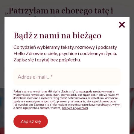
„Patrzyłam na chorego tatę i
wiedziałam, że mnie czeka to
samo”. Jadwiga Noga po
Bądź z nami na bieżąco
przeszczepie wie, że każdy dzień
to cud
Co tydzień wybieramy teksty, rozmowy i podcasty
Hello Zdrowie o ciele, psychice i codziennym życiu.
Zapisz się i czytaj bez pośpiechu.
Jolanta Pawnik
Adres
Opublikowano:
22.04.2026 08:27
e-
Aktualizacja:
22.04.2026 08:29
mail
*
Podanie adresu e-mail oraz kliknięcie „Zapisz się” oznacza zgodę na otrzymywanie
wiadomości o nowościach, produktach, promocjach lub usługach dot. Hello Zdrowie. W
dowolnym momencie możesz zrezygnować z otrzymywania newslettera. Wycofanie
zgody nie ma wpływu na zgodność z prawem przetwarzania, którego dokonano przed
jej wycofaniem. Zapoznaj się z informacjami o przetwarzaniu danych osobowych, w tym
o przysługujących Ci prawach, w naszej
Polityce prywatności
.
Zapisz się