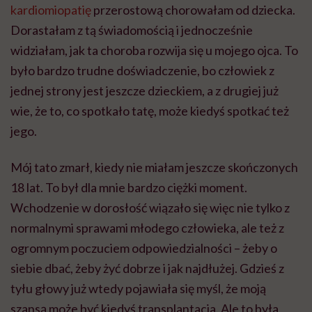
kardiomiopatię
przerostową chorowałam od dziecka.
Dorastałam z tą świadomością i jednocześnie
widziałam, jak ta choroba rozwija się u mojego ojca. To
było bardzo trudne doświadczenie, bo człowiek z
jednej strony jest jeszcze dzieckiem, a z drugiej już
wie, że to, co spotkało tatę, może kiedyś spotkać też
jego.
Mój tato zmarł, kiedy nie miałam jeszcze skończonych
18 lat. To był dla mnie bardzo ciężki moment.
Wchodzenie w dorosłość wiązało się więc nie tylko z
normalnymi sprawami młodego człowieka, ale też z
ogromnym poczuciem odpowiedzialności – żeby o
siebie dbać, żeby żyć dobrze i jak najdłużej. Gdzieś z
tyłu głowy już wtedy pojawiała się myśl, że moją
szansą może być kiedyś transplantacja. Ale to była