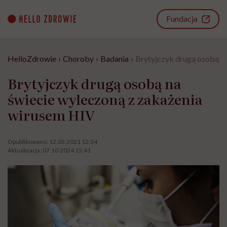
Go
to
Fundacja
content
HelloZdrowie
›
Choroby
›
Badania
›
Brytyjczyk drugą osobą n
Brytyjczyk drugą osobą na
świecie wyleczoną z zakażenia
wirusem HIV
Opublikowano:
12.03.2021 12:34
Aktualizacja:
07.10.2024 15:41