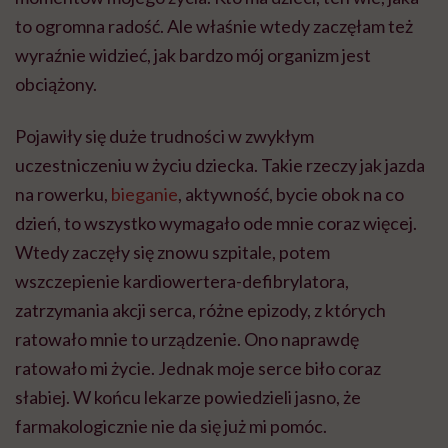
to ogromna radość. Ale właśnie wtedy zaczęłam też
wyraźnie widzieć, jak bardzo mój organizm jest
obciążony.
Pojawiły się duże trudności w zwykłym
uczestniczeniu w życiu dziecka. Takie rzeczy jak jazda
na rowerku,
bieganie
, aktywność, bycie obok na co
dzień, to wszystko wymagało ode mnie coraz więcej.
Wtedy zaczęły się znowu szpitale, potem
wszczepienie kardiowertera-defibrylatora,
zatrzymania akcji serca, różne epizody, z których
ratowało mnie to urządzenie. Ono naprawdę
ratowało mi życie. Jednak moje serce biło coraz
słabiej. W końcu lekarze powiedzieli jasno, że
farmakologicznie nie da się już mi pomóc.