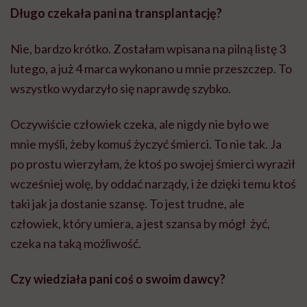
Długo czekała pani na transplantację?
Nie, bardzo krótko. Zostałam wpisana na pilną listę 3
lutego, a już 4 marca wykonano u mnie przeszczep. To
wszystko wydarzyło się naprawdę szybko.
Oczywiście człowiek czeka, ale nigdy nie było we
mnie myśli, żeby komuś życzyć śmierci. To nie tak. Ja
po prostu wierzyłam, że ktoś po swojej śmierci wyraził
wcześniej wolę, by oddać narządy, i że dzięki temu ktoś
taki jak ja dostanie szansę. To jest trudne, ale
człowiek, który umiera, a jest szansa by mógł żyć,
czeka na taką możliwość.
Czy wiedziała pani coś o swoim dawcy?