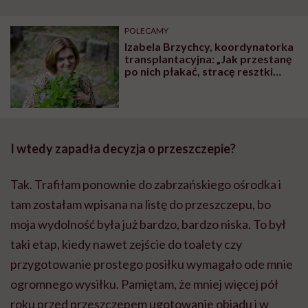
POLECAMY
Izabela Brzychcy, koordynatorka
transplantacyjna: „Jak przestanę
po nich płakać, stracę resztki
człowieczeństwa i będzie czas
odejść z zawodu”
I wtedy zapadła decyzja o przeszczepie?
Tak. Trafiłam ponownie do zabrzańskiego ośrodka i
tam zostałam wpisana na listę do przeszczepu, bo
moja wydolność była już bardzo, bardzo niska. To był
taki etap, kiedy nawet zejście do toalety czy
przygotowanie prostego posiłku wymagało ode mnie
ogromnego wysiłku. Pamiętam, że mniej więcej pół
roku przed przeszczepem ugotowanie obiadu i w