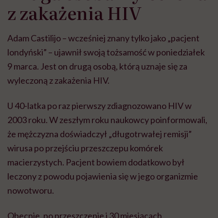
z zakażenia HIV
Adam Castilijo – wcześniej znany tylko jako „pacjent
londyński” – ujawnił swoją tożsamość w poniedziałek
9 marca. Jest on drugą osobą, którą uznaje się za
wyleczoną z zakażenia HIV.
U 40-latka po raz pierwszy zdiagnozowano HIV w
2003 roku. W zeszłym roku naukowcy poinformowali,
że mężczyzna doświadczył „długotrwałej remisji”
wirusa po przejściu przeszczepu komórek
macierzystych. Pacjent bowiem dodatkowo był
leczony z powodu pojawienia się w jego organizmie
nowotworu.
Obecnie, po przeszczepie i 30 miesiącach