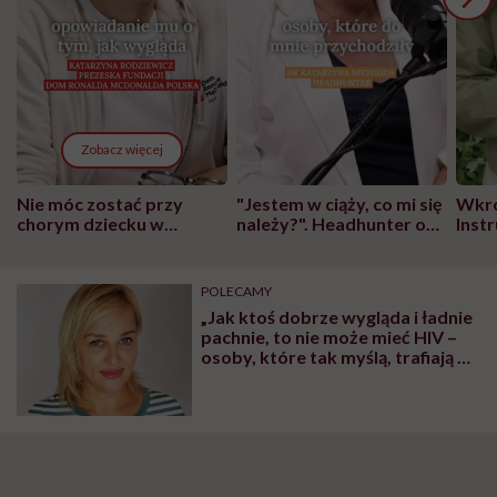
Zobacz więcej
Nie móc zostać przy
"Jestem w ciąży, co mi się
Wkró
chorym dziecku w
należy?". Headhunter o
Inst
szpitalu to tortura.
zmianie pokoleniowej u
atak
"Przeszkadzać w tym
kobiet w ciąży na rynku
wars
może chyba tylko
pracy
eksp
POLECAMY
głupota i brak
„Jak ktoś dobrze wygląda i ładnie
wyobraźni"
pachnie, to nie może mieć HIV –
osoby, które tak myślą, trafiają do
szpitala już na etapie AIDS” –
mówi dr Aneta Cybula,
specjalistka chorób zakaźnych