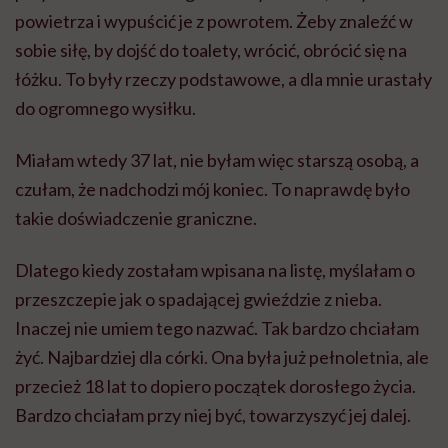
powietrza i wypuścić je z powrotem. Żeby znaleźć w
sobie siłę, by dojść do toalety, wrócić, obrócić się na
łóżku. To były rzeczy podstawowe, a dla mnie urastały
do ogromnego wysiłku.
Miałam wtedy 37 lat, nie byłam więc starszą osobą, a
czułam, że nadchodzi mój koniec. To naprawdę było
takie doświadczenie graniczne.
Dlatego kiedy zostałam wpisana na listę, myślałam o
przeszczepie jak o spadającej gwieździe z nieba.
Inaczej nie umiem tego nazwać. Tak bardzo chciałam
żyć. Najbardziej dla córki. Ona była już pełnoletnia, ale
przecież 18 lat to dopiero początek dorosłego życia.
Bardzo chciałam przy niej być, towarzyszyć jej dalej.