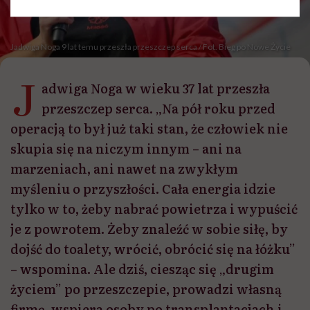
Jadwiga Noga 9 lat temu przeszła przeszczep serca / Fot. Bieg po Nowe Życie
J
adwiga Noga w wieku 37 lat przeszła
przeszczep serca. „Na pół roku przed
operacją to był już taki stan, że człowiek nie
skupia się na niczym innym – ani na
marzeniach, ani nawet na zwykłym
myśleniu o przyszłości. Cała energia idzie
tylko w to, żeby nabrać powietrza i wypuścić
je z powrotem. Żeby znaleźć w sobie siłę, by
dojść do toalety, wrócić, obrócić się na łóżku”
– wspomina. Ale dziś, ciesząc się „drugim
życiem” po przeszczepie, prowadzi własną
firmę, wspiera osoby po transplantacjach i…