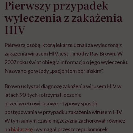
Pierwszy przypadek
wyleczenia z zakażenia
HIV
Pierwszą osobą, którą lekarze uznali za wyleczoną z
zakażenia wirusem HIV, jest Timothy Ray Brown. W
2007 roku świat obiegła informacja o jego wyleczeniu.
Nazwano go wtedy „pacjentem berlińskim”.
Brown usłyszał diagnozę zakażenia wirusem HIV w
latach 90-tych i otrzymał leczenie
przeciwretrowirusowe – typowy sposób
postępowania w przypadku zakażenia wirusem HIV.
W tym samym czasie mężczyzna zachorował również
na
białaczkę
i wymagał przeszczepu komórek