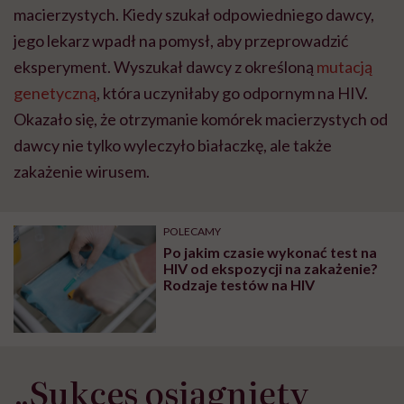
macierzystych. Kiedy szukał odpowiedniego dawcy,
jego lekarz wpadł na pomysł, aby przeprowadzić
eksperyment. Wyszukał dawcy z określoną
mutacją
genetyczną
, która uczyniłaby go odpornym na HIV.
Okazało się, że otrzymanie komórek macierzystych od
dawcy nie tylko wyleczyło białaczkę, ale także
zakażenie wirusem.
POLECAMY
Po jakim czasie wykonać test na
HIV od ekspozycji na zakażenie?
Rodzaje testów na HIV
„Sukces osiągnięty