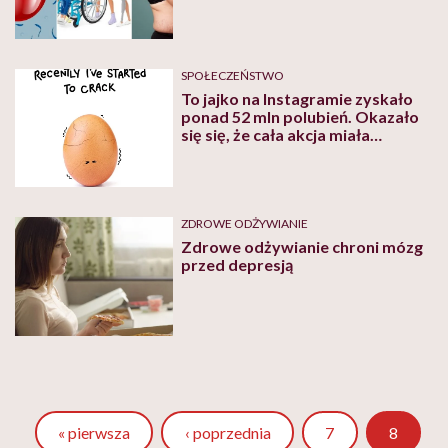
podsumowanie miesiąca
SPOŁECZEŃSTWO
To jajko na Instagramie zyskało
ponad 52 mln polubień. Okazało
się się, że cała akcja miała
szczytny cel
ZDROWE ODŻYWIANIE
Zdrowe odżywianie chroni mózg
przed depresją
Strona
« pierwsza
‹ poprzednia
7
8