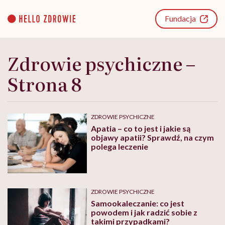
Go
to
Fundacja
content
Zdrowie psychiczne –
Strona 8
ZDROWIE PSYCHICZNE
Apatia – co to jest i jakie są
objawy apatii? Sprawdź, na czym
polega leczenie
ZDROWIE PSYCHICZNE
Samookaleczanie: co jest
powodem i jak radzić sobie z
takimi przypadkami?