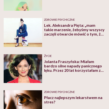
którym miejscu linii zdrowia
będziemy znajdowali się w
przyszłości” – mówi Mateusz
Banaszkiewicz, psycholog
zdrowia
ZDROWIE PSYCHICZNE
Lek. Aleksandra Pięta: „mam
takie marzenie, żebyśmy wszyscy
zaczęli otwarcie mówić o tym, że
dbanie o swoje zdrowie
psychiczne jest OK”. Lekarka
właśnie stworzyła poradnik
pierwszej wizyty u psychiatry
ŻYCIE
Jolanta Fraszyńska: Miałam
bardzo silne napady panicznego
lęku. Przez 20 lat korzystałam z
terapii
ZDROWIE PSYCHICZNE
Płacz najlepszym lekarstwem na
stres?