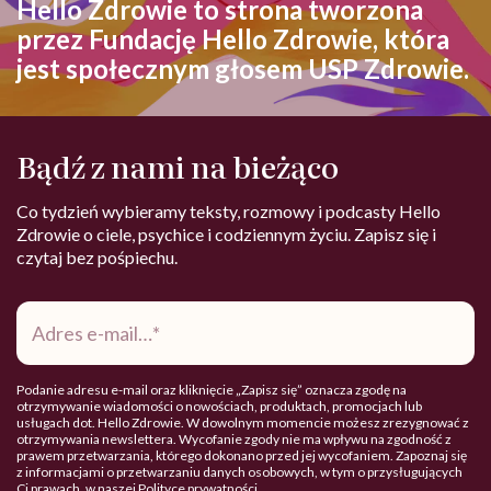
Hello Zdrowie to strona tworzona
przez Fundację Hello Zdrowie, która
jest społecznym głosem USP Zdrowie.
Bądź z nami na bieżąco
Co tydzień wybieramy teksty, rozmowy i podcasty Hello
Zdrowie o ciele, psychice i codziennym życiu. Zapisz się i
czytaj bez pośpiechu.
Adres
e-
mail
*
Podanie adresu e-mail oraz kliknięcie „Zapisz się” oznacza zgodę na
otrzymywanie wiadomości o nowościach, produktach, promocjach lub
usługach dot. Hello Zdrowie. W dowolnym momencie możesz zrezygnować z
otrzymywania newslettera. Wycofanie zgody nie ma wpływu na zgodność z
prawem przetwarzania, którego dokonano przed jej wycofaniem. Zapoznaj się
z informacjami o przetwarzaniu danych osobowych, w tym o przysługujących
Ci prawach, w naszej
Polityce prywatności
.