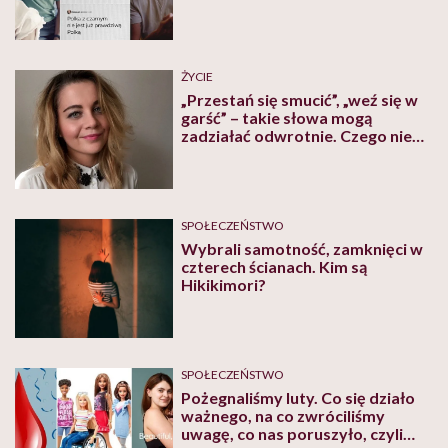
wyglądać reklamy!
ŻYCIE
„Przestań się smucić”, „weź się w
garść” – takie słowa mogą
zadziałać odwrotnie. Czego nie
mówić osobie z depresją?
Tłumaczy psycholog Katarzyna
Binkiewicz
SPOŁECZEŃSTWO
Wybrali samotność, zamknięci w
czterech ścianach. Kim są
Hikikimori?
SPOŁECZEŃSTWO
Pożegnaliśmy luty. Co się działo
ważnego, na co zwróciliśmy
uwagę, co nas poruszyło, czyli