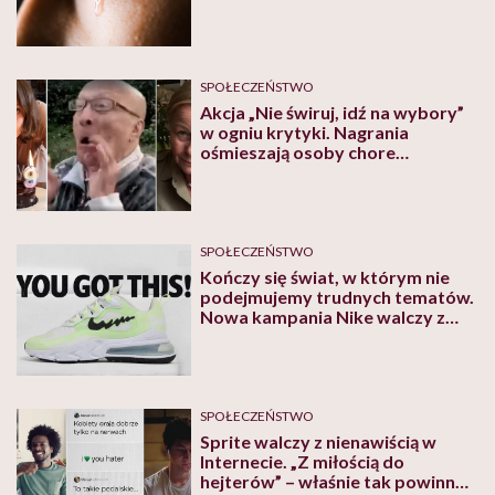
SPOŁECZEŃSTWO
Akcja „Nie świruj, idź na wybory”
w ogniu krytyki. Nagrania
ośmieszają osoby chore
psychicznie
SPOŁECZEŃSTWO
Kończy się świat, w którym nie
podejmujemy trudnych tematów.
Nowa kampania Nike walczy z
depresją i próbami samobójczymi
SPOŁECZEŃSTWO
Sprite walczy z nienawiścią w
Internecie. „Z miłością do
hejterów” – właśnie tak powinny