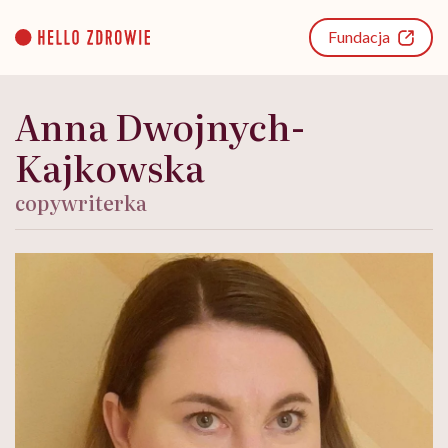
Go
to
Fundacja
content
Anna Dwojnych-
Kajkowska
copywriterka