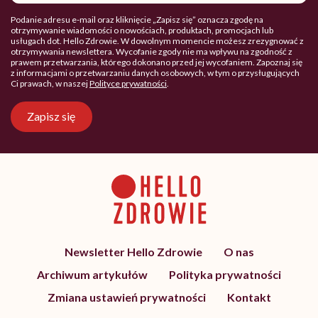
Podanie adresu e-mail oraz kliknięcie „Zapisz się” oznacza zgodę na
otrzymywanie wiadomości o nowościach, produktach, promocjach lub
usługach dot. Hello Zdrowie. W dowolnym momencie możesz zrezygnować z
otrzymywania newslettera. Wycofanie zgody nie ma wpływu na zgodność z
prawem przetwarzania, którego dokonano przed jej wycofaniem. Zapoznaj się
z informacjami o przetwarzaniu danych osobowych, w tym o przysługujących
Ci prawach, w naszej
Polityce prywatności
.
Zapisz się
Newsletter Hello Zdrowie
O nas
Archiwum artykułów
Polityka prywatności
Zmiana ustawień prywatności
Kontakt