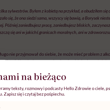
ilka sylwestrów. Byłem z kobietą na przykład, a obudziłem się o 
ało się, że ona siedzi sama, wszyscy się bawią, a Borysek nieste
. Później zaniedbujesz pracę, zaniedbujesz bliskich, zaczynasz 
szczą się ani w jakichś granicach moralnych, ani w zdroworoz
długo nie przyjmował do siebie, że może mieć problem z alk
ywistości jest jednym z mechanizmów działania
uzależnie
nami na bieżąco
 dla alkoholików jest, że wymyślają sobie coraz to nowe trun
. Zdrabnianie jest typowe. Nie że wóda, nie że na piwsko idz
ramy teksty, rozmowy i podcasty Hello Zdrowie o ciele, ps
 Zapisz się i czytaj bez pośpiechu.
 że wyjścia z uzależnienia nie ułatwia też społeczne przyz