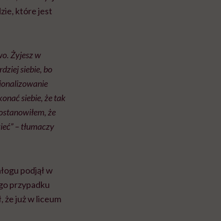
ie, które jest
wo. Żyjesz w
ziej siebie, bo
acjonalizowanie
onać siebie, że tak
postanowiłem, że
zieć” – tłumaczy
nałogu podjął w
ego przypadku
, że już w liceum