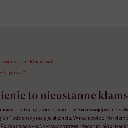
to nieustanne kłamstwo”
est typowe”
ienie to nieustanne kłam
ilmowy i teatralny, który otwarcie mówi o swojej walce z al
giem i od dekady nie pije alkoholu. W rozmowie z Markiem S
i „Polska na odwyku”, cytowaną przez Medonet, aktor podkre