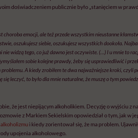
 swoim doświadczeniem publicznie było „stanięciem w prawdz
est choroba emocji, ale też przede wszystkim nieustanne kłamst
wie, oszukujesz siebie, oszukujesz wszystkich dookoła. Najbard
nni nie widzą tego, co już dawno jest oczywiste. (…) I u mnie to r
Wymyślałem sobie kolejne prawdy, żeby się usprawiedliwić i przek
roblemu. A kiedy zrobiłem te dwa najważniejsze kroki, czyli 
hcę się leczyć, to było dla mnie naturalne, że muszę o tym powied
obie, że jest niepijącym alkoholikiem. Decyzję o wyjściu z 
 rozmowie z Markiem Sekielskim opowiedział o tym, jak w j
i
alkoholizmu
i kiedy zorientował się, że ma problem. Ujawnił
izody upojenia alkoholowego.