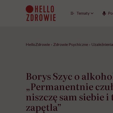
Go
to
content
Tematy
Po
HelloZdrowie
›
Zdrowie Psychiczne
›
Uzależnieni
Borys Szyc o alkoho
„Permanentnie czuł
niszczę sam siebie i 
zapętla”