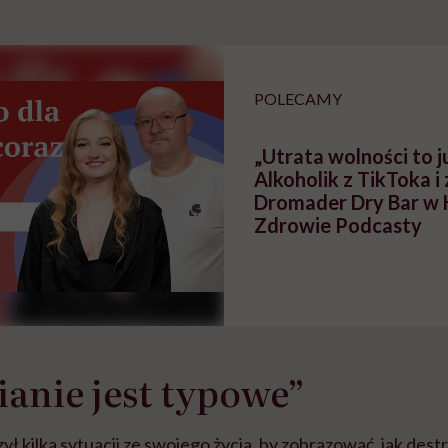
szkadzać
zmianie pokoleniowej u
atakach paniki. Z
tylko
kobiet w ciąży na rynku
warsztat pacjen
braźni"
pracy
ekspercki
POLECAMY
„Utrata wolności to ju
Alkoholik z TikToka i
Dromader Dry Bar w 
Zdrowie Podcasty
anie jest typowe”
ył kilka sytuacji ze swojego życia, by zobrazować, jak des