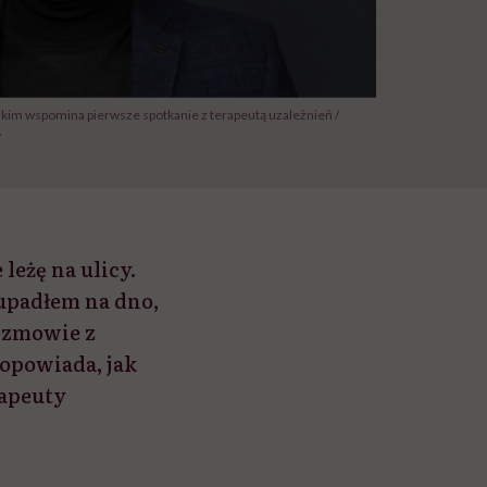
kim wspomina pierwsze spotkanie z terapeutą uzależnień /
A
leżę na ulicy.
e upadłem na dno,
rozmowie z
 opowiada, jak
rapeuty