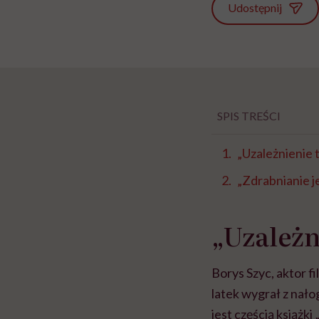
Udostępnij
SPIS TREŚCI
„Uzależnienie 
„Zdrabnianie j
„Uzależn
Borys Szyc, aktor f
latek wygrał z nało
jest częścią książk