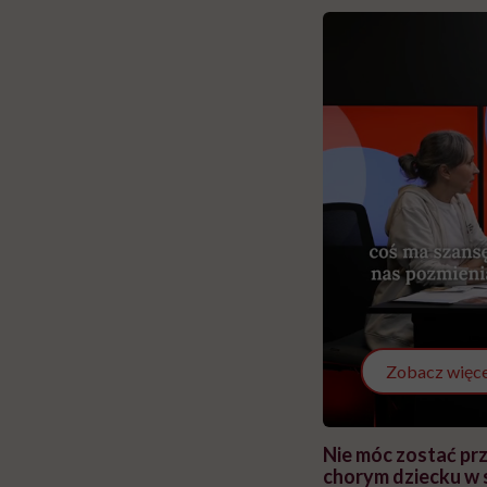
Zobacz więce
 i miał
Najlepsza dieta wydaje się
Nie móc zostać pr
 lekko
banalna, a może
chorym dziecku w 