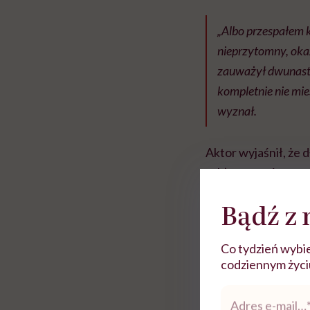
„Albo przespałem k
nieprzytomny, okaz
zauważył dwunastej
kompletnie nie mie
wyznał.
Aktor wyjaśnił, że 
zakłamywanie rzecz
Bądź z 
„Charakterystyczne
on to tylko winko
Co tydzień wybie
codziennym życiu.
Szyc zwrócił uwagę,
Adres
e-