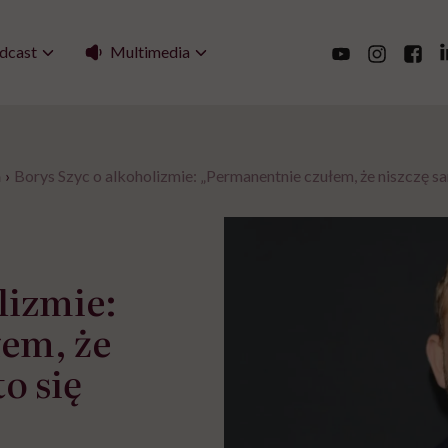
Multimedia
dcast
a
›
Borys Szyc o alkoholizmie: „Permanentnie czułem, że niszczę sam 
lizmie:
em, że
to się