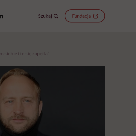
Szukaj
Fundacja
siebie i to się zapętla”