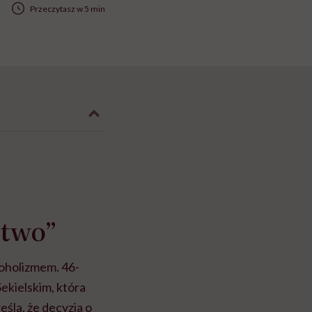
Przeczytasz w 5 min
stwo”
koholizmem. 46-
ekielskim, która
śla, że decyzja o