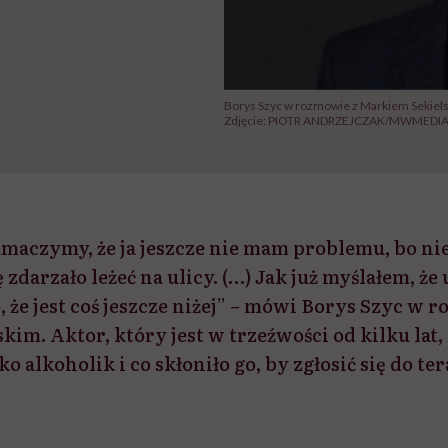
Borys Szyc w rozmowie z Markiem Sekiels
Zdjęcie: PIOTR ANDRZEJCZAK/MWMEDI
umaczymy, że ja jeszcze nie mam problemu, bo nie 
 zdarzało leżeć na ulicy. (…) Jak już myślałem, ż
, że jest coś jeszcze niżej” – mówi Borys Szyc w 
im. Aktor, który jest w trzeźwości od kilku lat,
o alkoholik i co skłoniło go, by zgłosić się do te