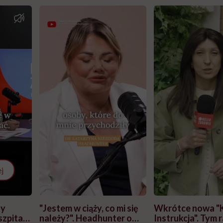
j
zy
"Jestem w ciąży, co mi się
Wkrótce nowa "
szpitalu
należy?". Headhunter o
Instrukcja". Tym 