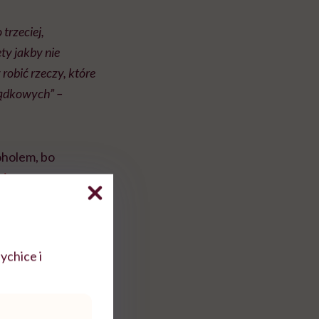
trzeciej,
ty jakby nie
robić rzeczy, które
sądkowych” –
oholem, bo
nia
.
ki. I tłumaczą, że
iemy…”
– powiedział.
ychice i
wolenie na alkohol.