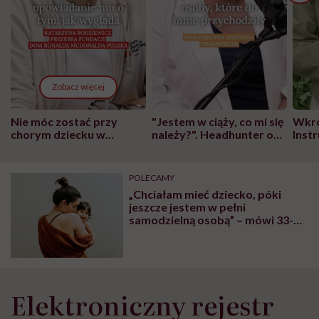
Zobacz więcej
Nie móc zostać przy
"Jestem w ciąży, co mi się
Wkró
chorym dziecku w
należy?". Headhunter o
Inst
szpitalu to tortura.
zmianie pokoleniowej u
atak
"Przeszkadzać w tym
kobiet w ciąży na rynku
wars
może chyba tylko
pracy
eksp
POLECAMY
głupota i brak
„Chciałam mieć dziecko, póki
wyobraźni"
jeszcze jestem w pełni
samodzielną osobą” – mówi 33-
latka. Stwardnienie rozsiane nie
jest przeciwwskazaniem do
zajścia w ciążę
Elektroniczny rejestr