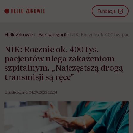
Go
to
Fundacja
content
HelloZdrowie
›
_Bez kategorii
›
NIK: Rocznie ok. 400 tys. pacj
NIK: Rocznie ok. 400 tys.
pacjentów ulega zakażeniom
szpitalnym. „Najczęstszą drogą
transmisji są ręce”
Opublikowano:
04.09.2023 12:04