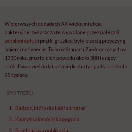
W pierwszych dekadach XX wieku infekcje
bakteryjne, zwłaszcza te wywołane przez pałeczki
zapalenia płuc
i prątki gruźlicy, były trzecią przyczyną
śmierci na świecie. Tylko w Stanach Zjednoczonych w
1930 roku zmarło z ich powodu około 300 tysięcy
osób. Dwadzieścia lat później liczba ta spadła do około
95 tysięcy.
SPIS TREŚCI
Badacz, który nie lubił sprzątać
Kapryśna londyńska pogoda
Przełomowa publikacja