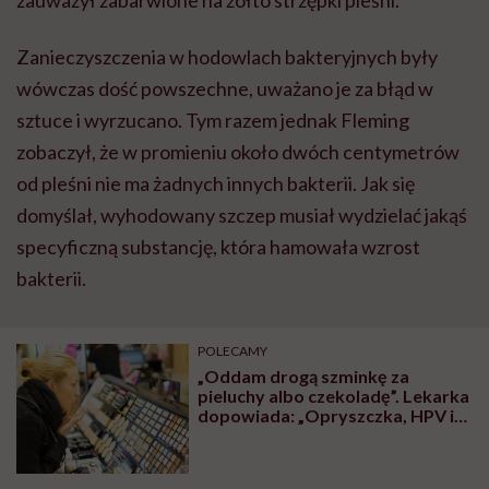
zauważył zabarwione na żółto strzępki pleśni.
Zanieczyszczenia w hodowlach bakteryjnych były
wówczas dość powszechne, uważano je za błąd w
sztuce i wyrzucano. Tym razem jednak Fleming
zobaczył, że w promieniu około dwóch centymetrów
od pleśni nie ma żadnych innych bakterii. Jak się
domyślał, wyhodowany szczep musiał wydzielać jakąś
specyficzną substancję, która hamowała wzrost
bakterii.
POLECAMY
„Oddam drogą szminkę za
pieluchy albo czekoladę”. Lekarka
dopowiada: „Opryszczka, HPV i
gronkowiec gratis”