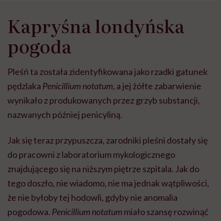
Kapryśna londyńska
pogoda
Pleśń ta została zidentyfikowana jako rzadki gatunek
pędzlaka
Penicillium notatum
, a jej żółte zabarwienie
wynikało z produkowanych przez grzyb substancji,
nazwanych później penicyliną.
Jak się teraz przypuszcza, zarodniki pleśni dostały się
do pracowni z laboratorium mykologicznego
znajdującego się na niższym piętrze szpitala. Jak do
tego doszło, nie wiadomo, nie ma jednak wątpliwości,
że nie byłoby tej hodowli, gdyby nie anomalia
pogodowa.
Penicillium notatum
miało szansę rozwinąć