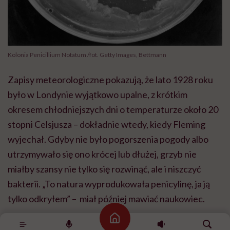
Kolonia Penicillium Notatum /fot. Getty Images, Bettmann
Zapisy meteorologiczne pokazują, że lato 1928 roku
było w Londynie wyjątkowo upalne, z krótkim
okresem chłodniejszych dni o temperaturze około 20
stopni Celsjusza – dokładnie wtedy, kiedy Fleming
wyjechał. Gdyby nie było pogorszenia pogody albo
utrzymywało się ono krócej lub dłużej, grzyb nie
miałby szansy nie tylko się rozwinąć, ale i niszczyć
bakterii. „To natura wyprodukowała penicylinę, ja ją
tylko odkryłem” – miał później mawiać naukowiec.
Strona główna