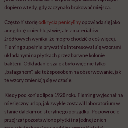
dopiero wtedy, gdy zaczynało brakować miejsca.
Często historię
odkrycia penicyliny
opowiada się jako
anegdotę o niechlujstwie, ale z materiałów
źródłowych wynika, że mogło chodzić o coś więcej.
Fleming zupełnie prywatnie interesował się wzorami
układanymi na płytkach przez barwne kolonie
bakterii. Odkładanie szalek było więc nie tylko
„bałaganem”, ale też sposobem na obserwowanie, jak
te wzory zmieniają się w czasie.
Kiedy pod koniec lipca 1928 roku Fleming wyjechał na
miesięczny urlop, jak zwykle zostawił laboratorium w
stanie dalekim od sterylnego porządku. Po powrocie
przejrzał pozostawione płytki i na jednej z nich