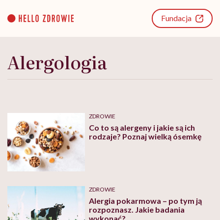
Go
to
Fundacja
content
Alergologia
ZDROWIE
Co to są alergeny i jakie są ich
rodzaje? Poznaj wielką ósemkę
ZDROWIE
Alergia pokarmowa – po tym ją
rozpoznasz. Jakie badania
wykonać?