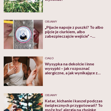
OBJAWY
„Pijacie napoje z puszki? To albo
pijcie je ciurkiem, albo
zabezpieczajcie wejście” –
ostrzega 39-latka i pokazuje
skutki użądlenia osy
CIAŁO
Wysypka na dekolcie i inne
wysypki – jak rozpoznać
alergiczne, a jak wynikające z
chorób?
OBJAWY
Katar, kichanie i kaszel podczas
świątecznych przygotowań? To
może być alergia na choinkę