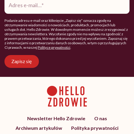
e-
mail
*
Podanie adresu e-mail oraz kliknięcie „Zapisz się” oznacza zgodę na
otrzymywanie wiadomości o nowościach, produktach, promocjach lub
usługach dot. Hello Zdrowie. W dowolnym momencie możesz zrezygnować z
otrzymywania newslettera. Wycofanie zgody nie ma wpływu na zgodność z
prawem przetwarzania, którego dokonano przed jej wycofaniem. Zapoznaj się
z informacjami o przetwarzaniu danych osobowych, w tym o przysługujących
Ci prawach, w naszej
Polityce prywatności
.
Zapisz się
Newsletter Hello Zdrowie
O nas
Archiwum artykułów
Polityka prywatności