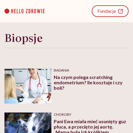
Go
to
Fundacja
content
Biopsje
BADANIA
Na czym polega scratching
endometrium? Ile kosztuje i czy
boli?
CHOROBY
Pani Ewa miała mieć usunięty guz
płuca, a przecięto jej aortę.
„Mama była ich królikiem