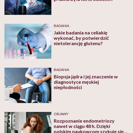
doświadczalnym” – uważa córka
BADANIA
Jakie badania na celiakię
wykonać, by potwierdzić
nietolerancję glutenu?
BADANIA
Biopsja jądra i jej znaczenie w
diagnostyce męskiej
niepłodności
OBJAWY
Rozpoznanie endometriozy
nawet w ciągu 48 h. Dzięki
polskim naukowcom szykuje się