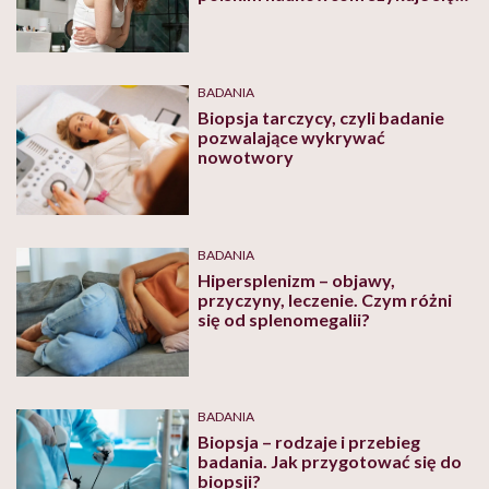
przełom w diagnostyce tej
choroby
BADANIA
Biopsja tarczycy, czyli badanie
pozwalające wykrywać
nowotwory
BADANIA
Hipersplenizm – objawy,
przyczyny, leczenie. Czym różni
się od splenomegalii?
BADANIA
Biopsja – rodzaje i przebieg
badania. Jak przygotować się do
biopsji?