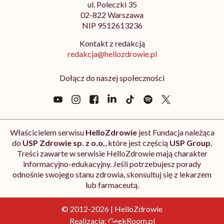
ul. Poleczki 35
02-822 Warszawa
NIP 9512613236
Kontakt z redakcją
redakcja@hellozdrowie.pl
Dołącz do naszej społeczności
Właścicielem serwisu
HelloZdrowie
jest Fundacja należąca
do
USP Zdrowie sp. z o.o.
, które jest częścią
USP Group
.
Treści zawarte w serwisie HelloZdrowie mają charakter
informacyjno-edukacyjny. Jeśli potrzebujesz porady
odnośnie swojego stanu zdrowia, skonsultuj się z lekarzem
lub farmaceutą.
© 2012-2026 | HelloZdrowie
Realizacja:
GeekRoom.pl