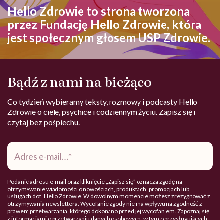
Hello Zdrowie to strona tworzona
przez Fundację Hello Zdrowie, która
jest społecznym głosem USP Zdrowie.
Bądź z nami na bieżąco
Co tydzień wybieramy teksty, rozmowy i podcasty Hello
Zdrowie o ciele, psychice i codziennym życiu. Zapisz się i
czytaj bez pośpiechu.
Adres
e-
mail
*
Podanie adresu e-mail oraz kliknięcie „Zapisz się” oznacza zgodę na
otrzymywanie wiadomości o nowościach, produktach, promocjach lub
usługach dot. Hello Zdrowie. W dowolnym momencie możesz zrezygnować z
otrzymywania newslettera. Wycofanie zgody nie ma wpływu na zgodność z
prawem przetwarzania, którego dokonano przed jej wycofaniem. Zapoznaj się
z informacjami o przetwarzaniu danych osobowych, w tym o przysługujących