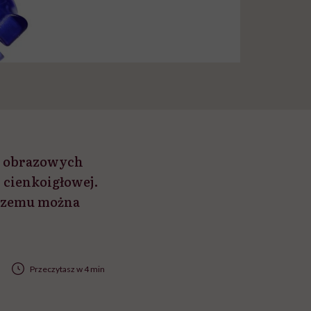
h obrazowych
 cienkoigłowej.
 czemu można
Przeczytasz w 4 min