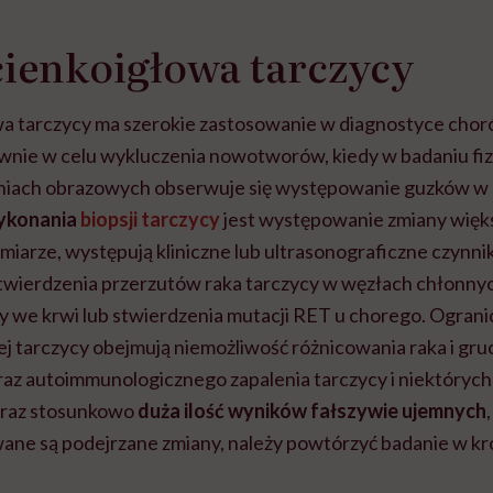
cienkoigłowa tarczycy
wa tarczycy ma szerokie zastosowanie w diagnostyce choró
ównie w celu wykluczenia nowotworów, kiedy w badaniu fi
iach obrazowych obserwuje się występowanie guzków w m
ykonania
biopsji tarczycy
jest występowanie zmiany więks
iarze, występują kliniczne lub ultrasonograficzne czynnik
twierdzenia przerzutów raka tarczycy w węzłach chłonnyc
y we krwi lub stwierdzenia mutacji RET u chorego. Ogran
ej tarczycy obejmują niemożliwość różnicowania raka i gru
z autoimmunologicznego zapalenia tarczycy i niektórych 
raz stosunkowo
duża ilość wyników fałszywie ujemnych
wane są podejrzane zmiany, należy powtórzyć badanie w kró