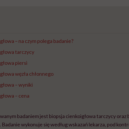
igłowa – na czym polega badanie?
igłowa tarczycy
igłowa piersi
oigłowa węzła chłonnego
igłowa – wyniki
igłowa – cena
wanym badaniem jest biopsja cienkoigłowa tarczycy oraz 
i. Badanie wykonuje się według wskazań lekarza, pod kontr