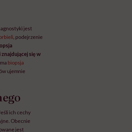
agnostyki jest
orbieli
, podejrzenie
opsja
 znajdującej się w
 ma
biopsja
ków ujemnie
nego
śli ich cechy
yjne. Obecnie
rowane jest