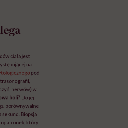
lega
ów ciała jest
ystępującej na
ytologicznego
pod
trasonografii,
aczyń, nerwów) w
owa boli?
Do jej
iegu porównywalne
a sekund. Biopsja
 opatrunek, który