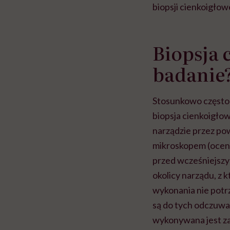
biopsji cienkoigłowe
Biopsja 
badanie
Stosunkowo często
biopsja cienkoigło
narządzie przez po
mikroskopem (oceni
przed wcześniejszy
okolicy narządu, z 
wykonania nie potr
są do tych odczuwa
wykonywana jest za