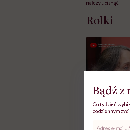
należy ucisnąć.
Rolki
Bądź z 
Co tydzień wybie
codziennym życiu.
Adres
e-