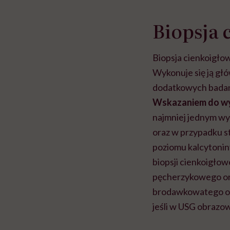
Biopsja 
Biopsja cienkoigło
Wykonuje się ją gł
dodatkowych badan
Wskazaniem do w
najmniej jednym wym
oraz w przypadku s
poziomu kalcytonin
biopsji cienkoigłow
pęcherzykowego ora
brodawkowatego o
jeśli w USG obrazo