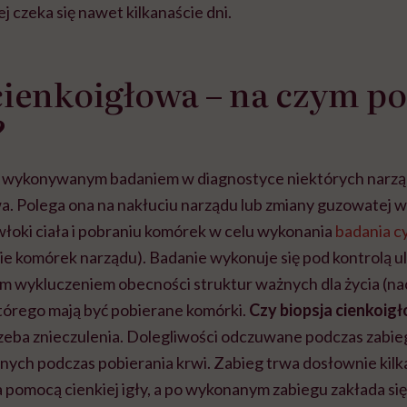
j czeka się nawet kilkanaście dni.
cienkoigłowa – na czym po
?
 wykonywanym badaniem w diagnostyce niektórych narząd
wa. Polega ona na nakłuciu narządu lub zmiany guzowatej w
włoki ciała i pobraniu komórek w celu wykonania
badania c
e komórek narządu). Badanie wykonuje się pod kontrolą ul
m wykluczeniem obecności struktur ważnych dla życia (n
którego mają być pobierane komórki.
Czy biopsja cienkoigł
zeba znieczulenia. Dolegliwości odczuwane podczas zab
nych podczas pobierania krwi. Zabieg trwa dosłownie kilk
 pomocą cienkiej igły, a po wykonanym zabiegu zakłada się