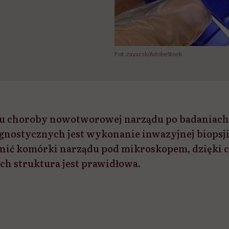
Fot. zayacsk/AdobeStock
iu choroby nowotworowej narządu po badaniac
iagnostycznych jest wykonanie inwazyjnej biopsji
enić komórki narządu pod mikroskopem, dzięki
ich struktura jest prawidłowa.