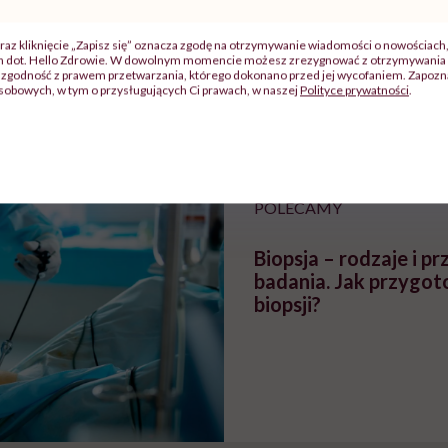
j
raz kliknięcie „Zapisz się” oznacza zgodę na otrzymywanie wiadomości o nowościach
ch dot. Hello Zdrowie. W dowolnym momencie możesz zrezygnować z otrzymywania 
zgodność z prawem przetwarzania, którego dokonano przed jej wycofaniem. Zapoznaj
zy
"Jestem w ciąży, co mi się
Wkrótce nowa "
sobowych, w tym o przysługujących Ci prawach, w naszej
Polityce prywatności
.
szpitalu
należy?". Headhunter o
Instrukcja". Tym 
szkadzać
zmianie pokoleniowej u
atakach paniki. Z
tylko
kobiet w ciąży na rynku
warsztat pacjen
braźni"
pracy
ekspercki
POLECAMY
Biopsja – rodzaje i pr
badania. Jak przygot
biopsji?