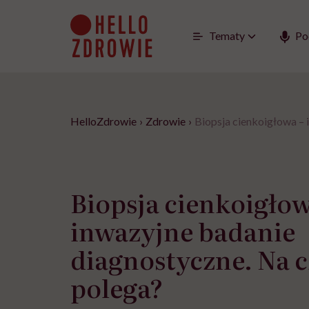
Go
to
content
Tematy
Po
HelloZdrowie
›
Zdrowie
›
Biopsja cienkoigłowa –
Biopsja cienkoigłow
inwazyjne badanie
diagnostyczne. Na 
polega?