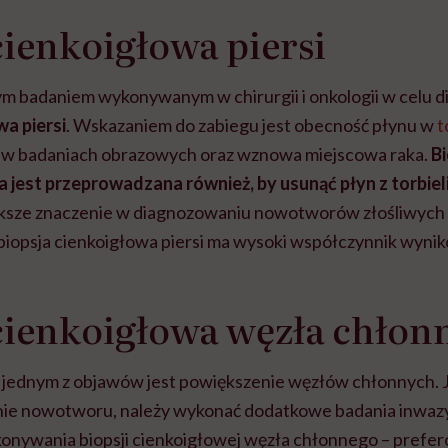
cienkoigłowa piersi
m badaniem wykonywanym w chirurgii i onkologii w celu di
wa piersi
. Wskazaniem do zabiegu jest obecność płynu w
t
j w badaniach obrazowych oraz wznowa miejscowa raka.
Bi
 jest przeprowadzana również, by usunąć płyn z torbieli
ksze znaczenie w diagnozowaniu nowotworów złośliwych
 biopsja cienkoigłowa piersi ma wysoki współczynnik wyni
cienkoigłowa węzła chłon
jednym z objawów jest powiększenie węzłów chłonnych. Je
nie nowotworu, należy wykonać dodatkowe badania inwaz
konywania biopsji cienkoigłowej węzła chłonnego – prefe