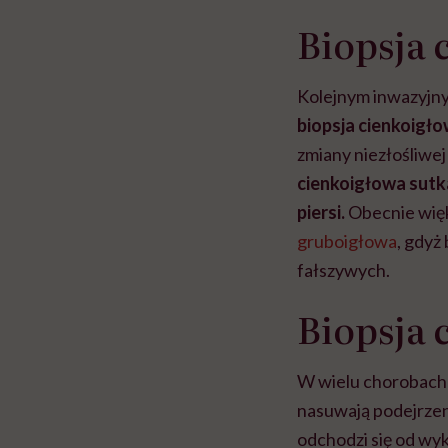
Biopsja 
Kolejnym inwazyjny
biopsja cienkoigło
zmiany niezłośliwe
cienkoigłowa sutka
piersi.
Obecnie wię
gruboigłowa
, gdyż
fałszywych.
Biopsja 
W wielu chorobach 
nasuwają podejrze
odchodzi się od wy