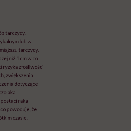
b tarczycy.
zykalnym lub w
iąższu tarczycy.
zej niż 1 cm w co
i ryzyka złośliwości
h, zwiększenia
iczenia dotyczące
czolaka
postaci raka
, co powoduje, że
tkim czasie.