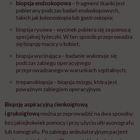
biopsja endoskopowa
– fragment tkanki jest
pobierany podczas badań endoskopowych,
takich jak kolonoskopia lub gastroskopia;
biopsja rysowa – wycinek pobiera się za pomocą
specjalnej łyżeczki. W ten sposób przeprowadza
się biopsję macicy u kobiet;
biopsja wycinająca – badanie wykonuje się
podczas zabiegu operacyjnego
przeprowadzanego w warunkach szpitalnych;
trepanobiopsja – biopsja mózgu, która jest
poważnym zabiegiem operacyjnym.
Biopsję aspiracyjną cienkoigłową
i gruboigłową
można przeprowadzić na dwa sposoby:
bez jakiejkolwiek pomocy i przy użyciu ultrasonografu
lub tomografu. Po zabiegu ambulatoryjnym pacjent