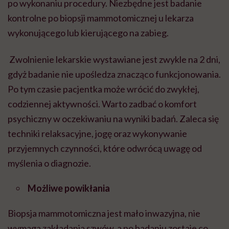
po wykonaniu procedury. Niezbędne jest badanie
kontrolne po biopsji
mammotomicznej
u lekarza
wykonującego lub kierującego na zabieg.
Zwolnienie lekarskie wystawiane jest zwykle na 2 dni,
gdyż badanie nie upośledza znacząco funkcjonowania.
Po tym czasie pacjentka może wrócić do zwykłej,
codziennej aktywności. Warto zadbać o komfort
psychiczny w oczekiwaniu na wyniki badań. Zaleca się
techniki relaksacyjne, jogę oraz wykonywanie
przyjemnych czynności, które odwrócą uwagę od
myślenia o diagnozie.
Możliwe powikłania
Biopsja
mammotomiczna
jest mało inwazyjna, nie
wymaga zakładania szwów, a po badaniu zostaje co