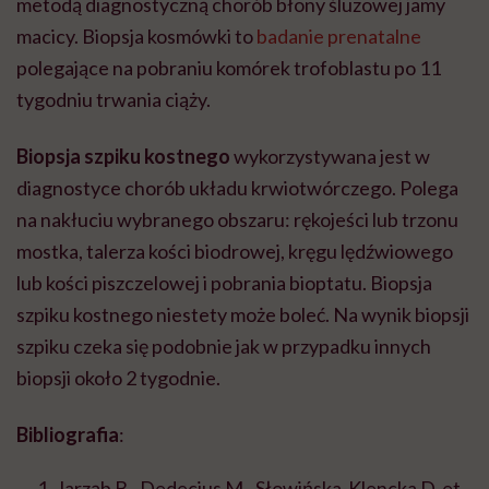
metodą diagnostyczną chorób błony śluzowej jamy
macicy. Biopsja kosmówki to
badanie prenatalne
polegające na pobraniu komórek trofoblastu po 11
tygodniu trwania ciąży.
Biopsja szpiku kostnego
wykorzystywana jest w
diagnostyce chorób układu krwiotwórczego. Polega
na nakłuciu wybranego obszaru: rękojeści lub trzonu
mostka, talerza kości biodrowej, kręgu lędźwiowego
lub kości piszczelowej i pobrania bioptatu. Biopsja
szpiku kostnego niestety może boleć. Na wynik biopsji
szpiku czeka się podobnie jak w przypadku innych
biopsji około 2 tygodnie.
Bibliografia
:
Jarząb B., Dedecjus M., Słowińska-Klencka D. et