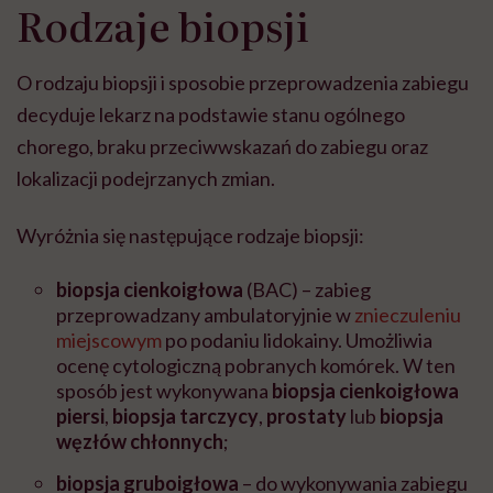
Rodzaje biopsji
O rodzaju biopsji i sposobie przeprowadzenia zabiegu
decyduje lekarz na podstawie stanu ogólnego
chorego, braku przeciwwskazań do zabiegu oraz
lokalizacji podejrzanych zmian.
Wyróżnia się następujące rodzaje biopsji:
biopsja cienkoigłowa
(BAC) – zabieg
przeprowadzany ambulatoryjnie w
znieczuleniu
miejscowym
po podaniu lidokainy. Umożliwia
ocenę cytologiczną pobranych komórek. W ten
sposób jest wykonywana
biopsja cienkoigłowa
piersi
,
biopsja
tarczycy
,
prostaty
lub
biopsja
węzłów chłonnych
;
biopsja gruboigłowa
– do wykonywania zabiegu