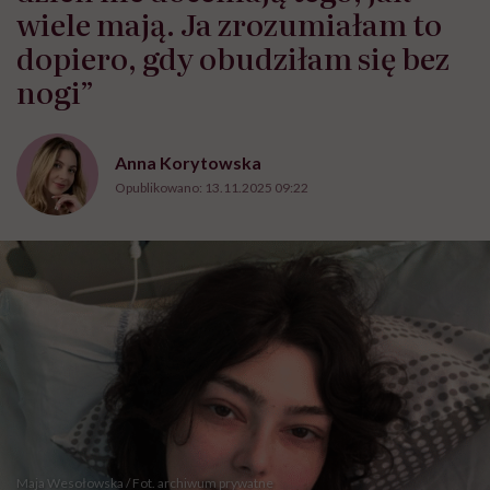
wiele mają. Ja zrozumiałam to
dopiero, gdy obudziłam się bez
nogi”
Anna Korytowska
Opublikowano:
13.11.2025 09:22
Maja Wesołowska / Fot. archiwum prywatne