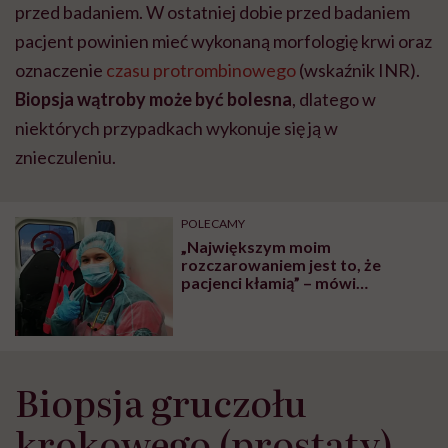
przed badaniem. W ostatniej dobie przed badaniem
pacjent powinien mieć wykonaną morfologię krwi oraz
oznaczenie
czasu protrombinowego
(wskaźnik INR).
Biopsja wątroby może być bolesna
, dlatego w
niektórych przypadkach wykonuje się ją w
znieczuleniu.
POLECAMY
„Największym moim
rozczarowaniem jest to, że
pacjenci kłamią” – mówi
Agnieszka Goździk, anestezjolog
Biopsja gruczołu
krokowego (prostaty)