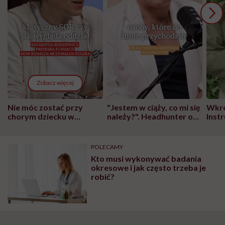
Zobacz więcej
Nie móc zostać przy
"Jestem w ciąży, co mi się
Wkró
chorym dziecku w
należy?". Headhunter o
Inst
szpitalu to tortura.
zmianie pokoleniowej u
atak
"Przeszkadzać w tym
kobiet w ciąży na rynku
wars
może chyba tylko
pracy
eksp
POLECAMY
głupota i brak
Kto musi wykonywać badania
wyobraźni"
okresowe i jak często trzeba je
robić?