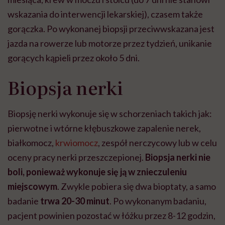
wskazania do interwencji lekarskiej), czasem także
gorączka. Po wykonanej biopsji przeciwwskazana jest
jazda na rowerze lub motorze przez tydzień, unikanie
gorących kąpieli przez około 5 dni.
Biopsja nerki
Biopsję nerki wykonuje się w schorzeniach takich jak:
pierwotne i wtórne kłębuszkowe zapalenie nerek,
białkomocz,
krwiomocz
, zespół nerczycowy lub w celu
oceny pracy nerki przeszczepionej.
Biopsja nerki nie
boli, ponieważ wykonuje się ją w znieczuleniu
miejscowym
. Zwykle pobiera się dwa bioptaty, a samo
badanie
trwa 20-30 minut
. Po wykonanym badaniu,
pacjent powinien pozostać w łóżku przez 8-12 godzin,