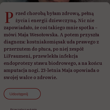
P
rzed chorobą byłam zdrową, pełną
życia i energii dziewczyną. Nic nie
zapowiadało, że coś takiego mnie spotka –
mówi Maja Wesołowska. A potem przyszła
diagnoza: kostniakomięsak uda prawego z
przerzutem do płuca, po niej zespół
LiFraumeni, przewlekła infekcja
endoprotezy stawu biodrowego, a na końcu
amputacja nogi. 23-letnia Maja opowiada o
swojej walce o zdrowie.
Udostępnij
Przeczytasz w 6 min