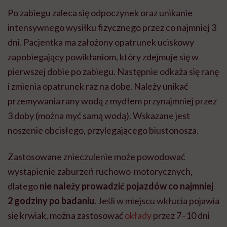
Po zabiegu zaleca się odpoczynek oraz unikanie
intensywnego wysiłku fizycznego przez co najmniej 3
dni. Pacjentka ma założony opatrunek uciskowy
zapobiegający powikłaniom, który zdejmuje się w
pierwszej dobie po zabiegu. Następnie odkaża się ranę
i zmienia opatrunek raz na dobę. Należy unikać
przemywania rany wodą z
mydłem przynajmniej
przez
3 doby (można myć samą wodą). W
skazane jest
noszenie obcisłego, przylegającego biustonosza.
Zastosowane znieczulenie może powodować
wystąpienie zaburzeń ruchowo-motorycznych,
dlatego
nie należy prowadzić pojazdów co najmniej
2 godziny po badaniu.
Jeśli w miejscu wkłucia pojawia
się krwiak, można zastosować
okłady
przez 7–10 dni