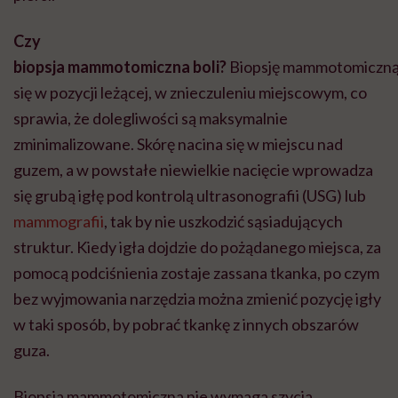
Czy
biopsja
mammotomiczna
boli?
Biopsję
mammotomiczn
się w pozycji leżącej, w znieczuleniu miejscowym, co
sprawia, że dolegliwości są maksymalnie
zminimalizowane. Skórę nacina się w miejscu nad
guzem, a w powstałe niewielkie nacięcie wprowadza
się grubą igłę pod kontrolą ultrasonografii (USG) lub
mammografii
, tak by nie uszkodzić sąsiadujących
struktur. Kiedy igła dojdzie do pożądanego miejsca, za
pomocą podciśnienia zostaje zassana tkanka, po czym
bez wyjmowania narzędzia można zmienić pozycję igły
w taki sposób, by pobrać tkankę z innych obszarów
guza.
Biopsja
mammotomiczna
nie wymaga szycia