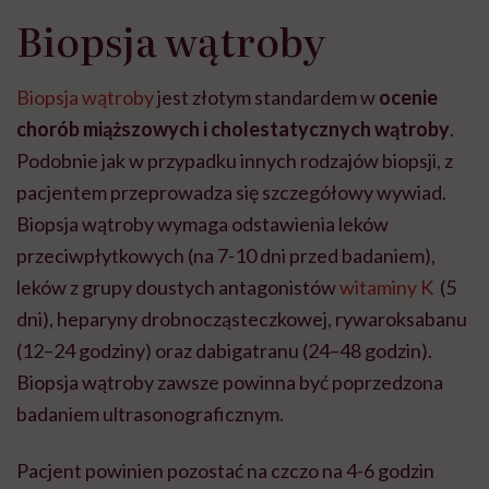
Biopsja wątroby
Biopsja wątroby
jest złotym standardem w
ocenie
chorób miąższowych i cholestatycznych wątroby
.
Podobnie jak w przypadku innych rodzajów biopsji, z
pacjentem przeprowadza się szczegółowy wywiad.
Biopsja wątroby wymaga odstawienia leków
przeciwpłytkowych (na 7-10 dni przed badaniem),
leków z grupy doustych antagonistów
witaminy K
(5
dni), heparyny drobnocząsteczkowej, rywaroksabanu
(12–24 godziny) oraz dabigatranu (24–48 godzin).
Biopsja wątroby zawsze powinna być poprzedzona
badaniem ultrasonograficznym.
Pacjent powinien pozostać na czczo na 4-6 godzin