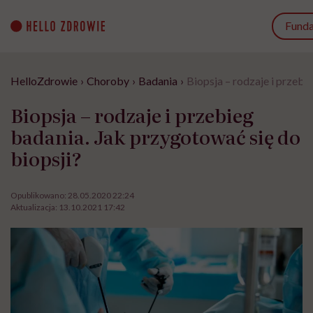
Go
to
Funda
content
HelloZdrowie
›
Choroby
›
Badania
›
Biopsja – rodzaje i przebi
Biopsja – rodzaje i przebieg
badania. Jak przygotować się do
biopsji?
Opublikowano:
28.05.2020 22:24
Aktualizacja:
13.10.2021 17:42