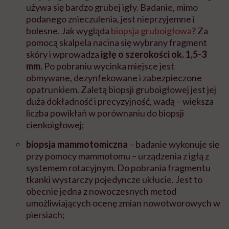
używa się bardzo grubej igły. Badanie, mimo
podanego znieczulenia, jest nieprzyjemne i
bolesne. Jak wygląda
biopsja gruboigłowa
? Za
pomocą skalpela nacina się wybrany fragment
skóry i wprowadza
igłę o szerokości ok. 1,5-3
mm
. Po pobraniu wycinka miejsce jest
obmywane, dezynfekowane i zabezpieczone
opatrunkiem. Zaletą biopsji gruboigłowej jest jej
duża dokładność i precyzyjność, wadą – większa
liczba powikłań w porównaniu do biopsji
cienkoigłowej;
biopsja mammotomiczna
– badanie wykonuje się
przy pomocy
mammotomu –
urządzenia z igłą z
systemem rotacyjnym. Do pobrania fragmentu
tkanki wystarczy pojedyncze ukłucie. Jest to
obecnie jedna z nowoczesnych metod
umożliwiających ocenę zmian nowotworowych w
piersiach;