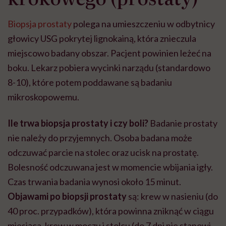
Biopsja prostaty
polega na umieszczeniu w odbytnicy
głowicy USG pokrytej lignokainą, która znieczula
miejscowo badany obszar. Pacjent powinien leżeć na
boku. Lekarz pobiera wycinki narządu (standardowo
8-10), które potem poddawane są badaniu
mikroskopowemu.
Ile trwa biopsja prostaty i czy boli?
Badanie prostaty
nie należy do przyjemnych. Osoba badana może
odczuwać parcie na stolec oraz ucisk na prostatę.
Bolesność odczuwana jest w momencie wbijania igły.
Czas trwania badania wynosi około 15 minut.
Objawami po biopsji prostaty
są: krew w nasieniu (do
40 proc. przypadków), która powinna zniknąć w ciągu
miesiąca, krew w moczu i stolcu (do 7 dni nie stanowi