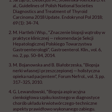
al., Guidelines of Polish National Societies
Diagnostics and Treatment of Thyroid
Carcinoma 2018 Update. Endokrynol Pol 2018;
69 (1): 34–74.
M.
Hartleb
i
Wsp
., “Znaczenie biopsji wątroby w
praktyce klinicznej — rekomendacje Sekcji
Hepatologicznej Polskiego Towarzystwa
Gastroenterologii”,
Gastroenterol
. Klin.
, vol. 6,
no. 2, pp. 50–84, 2014.
M. Bojanowska and B. Białobrzeska, “Biopsja
nerki własnej i przeszczepionej — holistyczna
opieka nad pacjentem”,
Forum
Nefrol
.
, vol. 3, pp.
317–325, 2010.
G. Lewandowski, “Biopsja aspiracyjna
cienkoigłowa szpiku kostnego w diagnostyce
chorób układu krwiotwórczego-techniczne
aspekty prawidłowo wykonanego zabiegu.