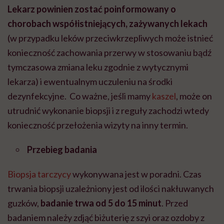
Lekarz powinien zostać poinformowany o
chorobach współistniejących, zażywanych lekach
(w przypadku leków przeciwkrzepliwych może istnieć
konieczność zachowania przerwy w stosowaniu bądź
tymczasowa zmiana leku zgodnie z wytycznymi
lekarza) i ewentualnym uczuleniu na środki
dezynfekcyjne. Co ważne, jeśli mamy
kaszel
, może on
utrudnić wykonanie biopsji i z reguły zachodzi wtedy
konieczność przełożenia wizyty na inny termin.
Przebieg badania
Biopsja tarczycy
wykonywana jest w poradni. Czas
trwania biopsji uzależniony jest od ilości nakłuwanych
guzków,
badanie trwa od 5 do 15 minut
. Przed
badaniem należy zdjąć biżuterię z szyi oraz ozdoby z