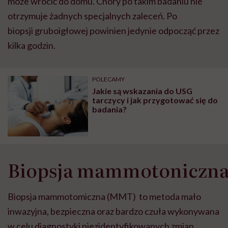
może wrócić do domu. Chory po takim badaniu nie
otrzymuje żadnych specjalnych zaleceń. Po
biopsji gruboigłowej powinien jedynie odpocząć przez
kilka godzin.
POLECAMY
Jakie są wskazania do USG
tarczycy i jak przygotować się do
badania?
Biopsja
mammotoniczn
Biopsja
mammotomiczna
(MMT) to metoda mało
inwazyjna, bezpieczna oraz bardzo czuła wykonywana
w celu diagnostyki niezidentyfikowanych zmian