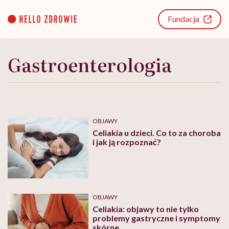
Go
to
Fundacja
content
Gastroenterologia
OBJAWY
Celiakia u dzieci. Co to za choroba
i jak ją rozpoznać?
OBJAWY
Celiakia: objawy to nie tylko
problemy gastryczne i symptomy
skórne