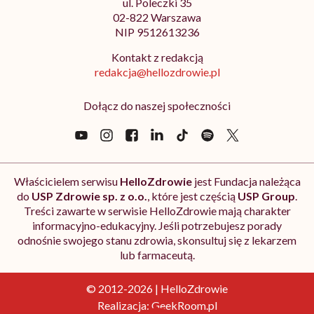
ul. Poleczki 35
02-822 Warszawa
NIP 9512613236
Kontakt z redakcją
redakcja@hellozdrowie.pl
Dołącz do naszej społeczności
Właścicielem serwisu
HelloZdrowie
jest Fundacja należąca
do
USP Zdrowie sp. z o.o.
, które jest częścią
USP Group
.
Treści zawarte w serwisie HelloZdrowie mają charakter
informacyjno-edukacyjny. Jeśli potrzebujesz porady
odnośnie swojego stanu zdrowia, skonsultuj się z lekarzem
lub farmaceutą.
© 2012-2026 | HelloZdrowie
Realizacja:
GeekRoom.pl