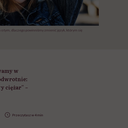
o tym, dlaczego powinniśmy zmienić język, którym się
ywamy w
odwrotnie:
y ciężar” –
Przeczytasz w 4 min