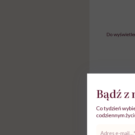
Do wyświetlen
Bądź z 
Co tydzień wybie
codziennym życiu.
Na poparcie swoich 
Adres
pokazywania go, k
e-