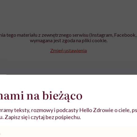
ia tego materiału z zewnętrznego serwisu (Instagram, Facebook, 
wymagana jest zgoda na pliki cookie.
Zmień ustawienia
nami na bieżąco
ramy teksty, rozmowy i podcasty Hello Zdrowie o ciele, ps
 Zapisz się i czytaj bez pośpiechu.
słów Dzienisiewicz odwołuje się do miniankiety dotyczące
tórą przeprowadziła wśród swoich instagramowych obserw