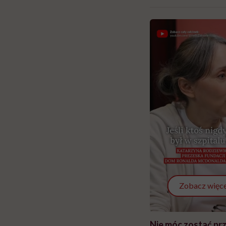
Zobacz więce
 i miał
Najlepsza dieta wydaje się
Nie móc zostać pr