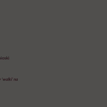
nioski
 'walki’ na