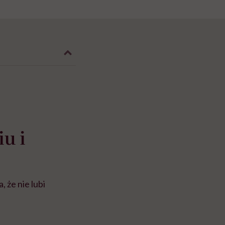
u i
, że nie lubi