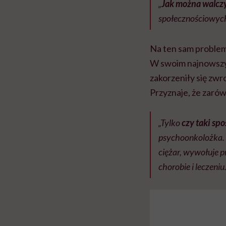
„
Jak można walczy
społecznościowyc
Na ten sam problem
W swoim najnowszy
zakorzeniły się zwro
Przyznaje, że zarów
„Tylko
czy taki sp
psychoonkolożka. 
ciężar, wywołuje p
chorobie i leczeniu