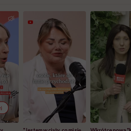
j
zy
"Jestem w ciąży, co mi się
Wkrótce nowa "