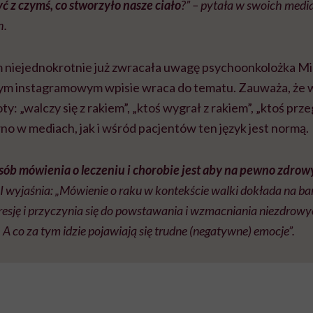
ć z czymś, co stworzyło nasze ciało
?” – pytała w swoich medi
h.
 niejednokrotnie już zwracała uwagę psychoonkolożka Mil
m instagramowym wpisie wraca do tematu. Zauważa, że 
ty: „walczy się z rakiem”, „ktoś wygrał z rakiem”, „ktoś przeg
no w mediach, jak i wśród pacjentów ten język jest normą.
osób mówienia o leczeniu i chorobie jest aby na pewno zdrow
I wyjaśnia: „Mówienie o raku w kontekście walki dokłada na b
resję i przyczynia się do powstawania i wzmacniania niezdrow
. A co za tym idzie pojawiają się trudne (negatywne) emocje”.