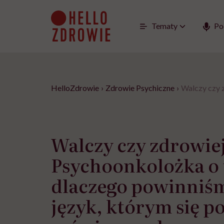
Go
to
content
Tematy
Po
HelloZdrowie
›
Zdrowie Psychiczne
›
Walczy czy 
Walczy czy zdrowie
Psychoonkolożka o
dlaczego powinniś
język, którym się p