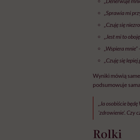
„Denerwuje mni
„Sprawia mi prz
„Czuję się niez
„Jest mi to obo
„Wspiera mnie” 
„Czuję się lepie
Wyniki mówią same z
podsumowuje sama 
„Ja osobiście będę
'zdrowienie’. Czy c
Rolki