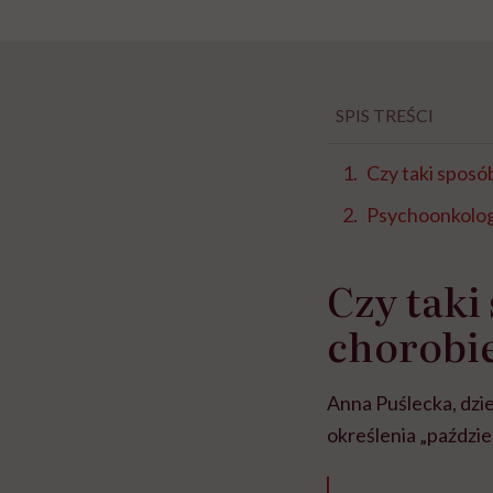
SPIS TREŚCI
Czy taki sposó
Psychoonkolog
Czy taki
chorobie
Anna Puślecka, dzi
określenia „paździe