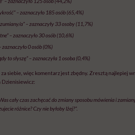
e” – zaznaczyło 125 osób (44,2%)
ykrość” – zaznaczyło 185 osób (65,4%)
rozumiany/a” – zaznaczyły 33 osoby (11,7%)
jętne” – zaznaczyło 30 osób (10,6%)
– zaznaczyło 0 osób (0%)
j gdy to słyszę” – zaznaczyła 1 osoba (0,4%)
a siebie, więc komentarz jest zbędny. Zresztą najlepiej w
Dzienisiewicz:
 Was cały czas zachęcać do zmiany sposobu mówienia i zamiany
zujecie różnice? Czy nie byłoby lżej?”.