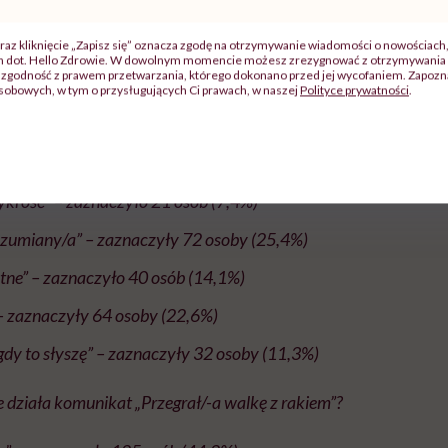
dział 283 osoby, które odpowiadając na zadane pytania, m
ość. Dzienisiewicz postanowiła pokazać, jak kształtowały
raz kliknięcie „Zapisz się” oznacza zgodę na otrzymywanie wiadomości o nowościach
ionej przez siebie ankiety:
ch dot. Hello Zdrowie. W dowolnym momencie możesz zrezygnować z otrzymywania 
zgodność z prawem przetwarzania, którego dokonano przed jej wycofaniem. Zapoznaj
sobowych, w tym o przysługujących Ci prawach, w naszej
Polityce prywatności
.
ie działa komunikat „Musisz walczyć”?
e” – zaznaczyło 139 osób (49,1%)
ykrość” – zaznaczyło 21 osób (7,4%)
rozumiany/a” – zaznaczyły 72 osoby (25,4%)
jętne” – zaznaczyło 40 osób (14,1%)
– zaznaczyły 64 osoby (22,6%)
j gdy to słyszę” – zaznaczyły 32 osoby (11,3%)
e działa komunikat „Przegrał/-a walkę z rakiem”?