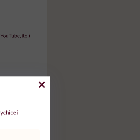
YouTube, itp.)
ychice i
j mówienia o raku i
atorów. Jak mówi,