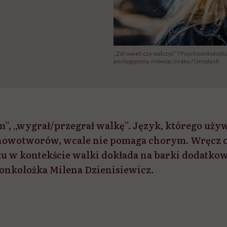
„Zdrowieć czy walczyć”? Psychoonkolożka 
posługujemy, mówiąc o raku / Unsplash
m”, „wygrał/przegrał walkę”. Język, którego uż
 nowotworów, wcale nie pomaga chorym. Wręcz 
u w kontekście walki dokłada na barki dodatkow
onkolożka Milena Dzienisiewicz.