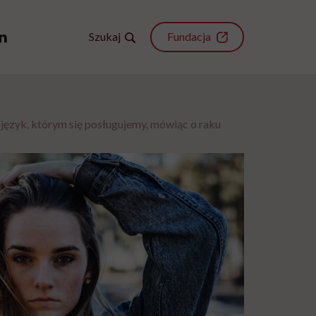
Szukaj
Fundacja
język, którym się posługujemy, mówiąc o raku