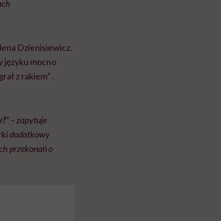
ach
ena Dzienisiewicz.
w języku mocno
rał z rakiem” .
y?
” – zapytuje
arki dodatkowy
ych przekonań o