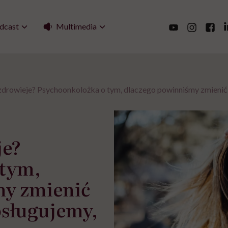
Multimedia
dcast
zdrowieje? Psychoonkolożka o tym, dlaczego powinniśmy zmienić 
je?
 tym,
my zmienić
osługujemy,