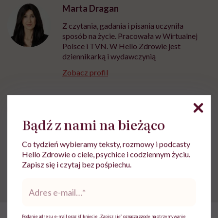
Marta Dragan
Z czytania, gadania i pisania uczyniła
sposób na życie. Pracowała w Wirtualnej
Polsce i TVN. W Hello Zdrowie jest
dziennikarką i wydawczynią
Zobacz profil
Udostępnij
Bądź z nami na bieżąco
Co tydzień wybieramy teksty, rozmowy i podcasty
Powiązane tematy:
Hello Zdrowie o ciele, psychice i codziennym życiu.
Zapisz się i czytaj bez pośpiechu.
Alkohol
Alkoholizm
Uzależnienia
Adres
e-
mail
*
Podanie adresu e-mail oraz kliknięcie „Zapisz się” oznacza zgodę na otrzymywanie