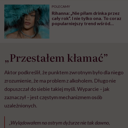
może chyba tylko
pracy
eksp
POLECAMY
głupota i brak
Rihanna: „Nie piłam drinka przez
wyobraźni"
cały rok”. I nie tylko ona. To coraz
popularniejszy trend wśród
gwiazd
„Przestałem kłamać”
Aktor podkreślił, że punktem zwrotnym było dla niego
zrozumienie, że ma problem z alkoholem. Długo nie
dopuszczał do siebie takiej myśli. Wyparcie – jak
zaznaczył – jest częstym mechanizmem osób
uzależnionych.
„Wylądowałem na ostrym dyżurze nie tak dawno,