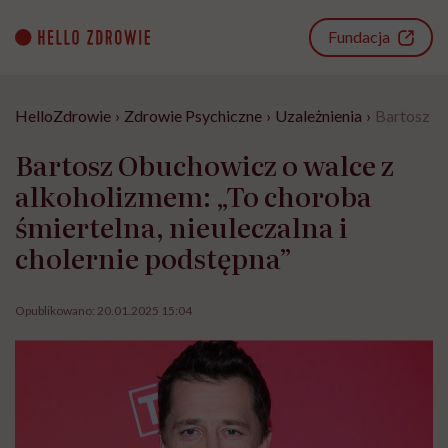
Go
to
Fundacja
content
HelloZdrowie
›
Zdrowie Psychiczne
›
Uzależnienia
›
Bartosz Ob
Bartosz Obuchowicz o walce z
alkoholizmem: „To choroba
śmiertelna, nieuleczalna i
cholernie podstępna”
Opublikowano:
20.01.2025 15:04