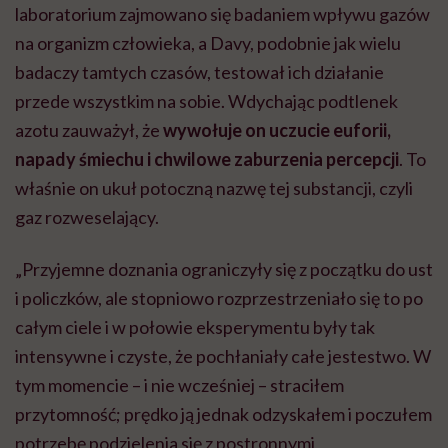
laboratorium zajmowano się badaniem wpływu gazów
na organizm człowieka, a Davy, podobnie jak wielu
badaczy tamtych czasów, testował ich działanie
przede wszystkim na sobie. Wdychając podtlenek
azotu zauważył, że
wywołuje on uczucie euforii,
napady śmiechu i chwilowe zaburzenia percepcji
. To
właśnie on ukuł potoczną nazwę tej substancji, czyli
gaz rozweselający.
„Przyjemne doznania ograniczyły się z początku do ust
i policzków, ale stopniowo rozprzestrzeniało się to po
całym ciele i w połowie eksperymentu były tak
intensywne i czyste, że pochłaniały całe jestestwo. W
tym momencie – i nie wcześniej – straciłem
przytomność; prędko ją jednak odzyskałem i poczułem
potrzebę podzielenia się z postronnymi