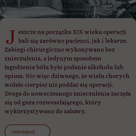
Aparat do podawania pacjentom gazu rozweselającego wyprodukowany w
Anglii. La Nature, Paris, 1874 /fot. Universal History Archive/Getty Images
J
eszcze na początku XIX wieku operacji
bali się zarówno pacjenci, jak i lekarze.
Zabiegi chirurgiczne wykonywano bez
znieczulenia, a jedynym sposobem
łagodzenia bólu było podanie alkoholu lub
opium. Nic więc dziwnego, że wielu chorych
wolało cierpieć niż poddać się operacji.
Droga do nowoczesnego znieczulenia zaczęła
się od gazu rozweselającego, który
wykorzystywano do zabawy.
Udostępnij