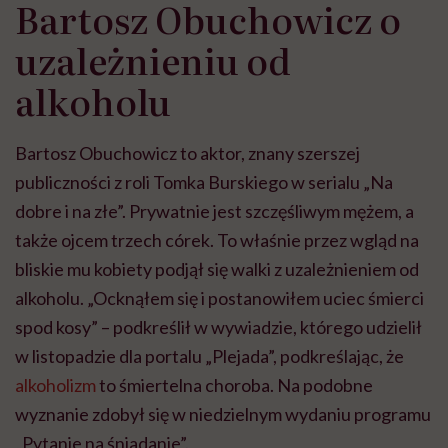
Bartosz Obuchowicz o
uzależnieniu od
alkoholu
Bartosz Obuchowicz to aktor, znany szerszej
publiczności z roli Tomka Burskiego w serialu „Na
dobre i na złe”. Prywatnie jest szczęśliwym mężem, a
także ojcem trzech córek. To właśnie przez wgląd na
bliskie mu kobiety podjął się walki z uzależnieniem od
alkoholu. „Ocknąłem się i postanowiłem uciec śmierci
spod kosy” – podkreślił w wywiadzie, którego udzielił
w listopadzie dla portalu „Plejada”, podkreślając, że
alkoholizm
to śmiertelna choroba. Na podobne
wyznanie zdobył się w niedzielnym wydaniu programu
„Pytanie na śniadanie”.