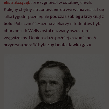
ekstrakcją zęba
zrezygnował w ostatniej chwili.
Kolejny chętny z trzonowcem do wyrwania znalazł się
kilka tygodni później, ale
podczas zabiegu krzyknął z
bólu
. Publiczność złożona z lekarzy i studentów była
oburzona, dr Wells został nazwany oszustem i
wygwizdany. Dopiero dużo później zrozumiano, że
przyczyną porażki była
zbyt mała dawka gazu
.