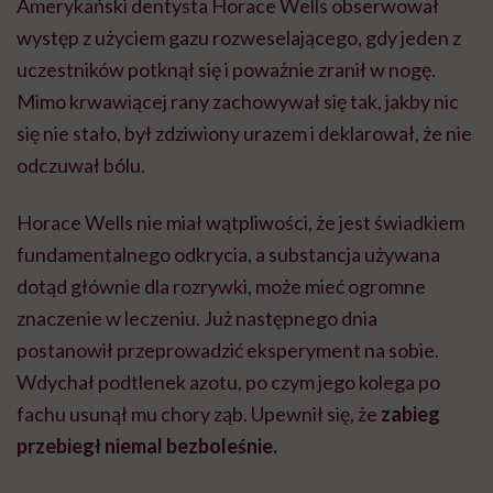
Amerykański dentysta Horace Wells obserwował
występ z użyciem gazu rozweselającego, gdy jeden z
uczestników potknął się i poważnie zranił w nogę.
Mimo krwawiącej rany zachowywał się tak, jakby nic
się nie stało, był zdziwiony urazem i deklarował, że nie
odczuwał bólu.
Horace Wells nie miał wątpliwości, że jest świadkiem
fundamentalnego odkrycia, a substancja używana
dotąd głównie dla rozrywki, może mieć ogromne
znaczenie w leczeniu. Już następnego dnia
postanowił przeprowadzić eksperyment na sobie.
Wdychał podtlenek azotu, po czym jego kolega po
fachu usunął mu chory ząb. Upewnił się, że
zabieg
przebiegł niemal bezboleśnie.