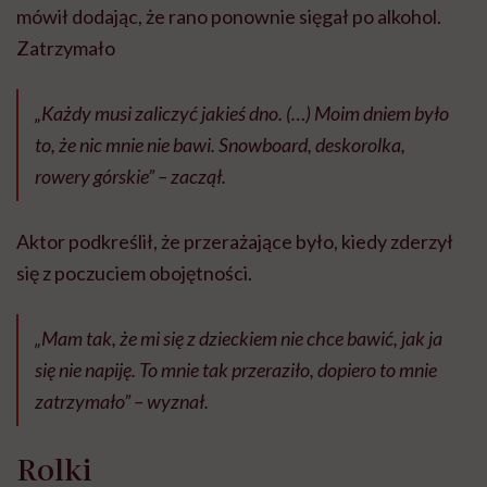
mówił dodając, że rano ponownie sięgał po alkohol.
Zatrzymało
„Każdy musi zaliczyć jakieś dno. (…) Moim dniem było
to, że nic mnie nie bawi. Snowboard, deskorolka,
rowery górskie” – zaczął.
Aktor podkreślił, że przerażające było, kiedy zderzył
się z poczuciem obojętności.
„Mam tak, że mi się z dzieckiem nie chce bawić, jak ja
się nie napiję. To mnie tak przeraziło, dopiero to mnie
zatrzymało” – wyznał.
Rolki