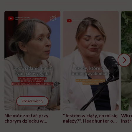
Zobacz więcej
Nie móc zostać przy
"Jestem w ciąży, co mi się
Wkró
chorym dziecku w
należy?". Headhunter o
Inst
szpitalu to tortura.
zmianie pokoleniowej u
atak
"Przeszkadzać w tym
kobiet w ciąży na rynku
wars