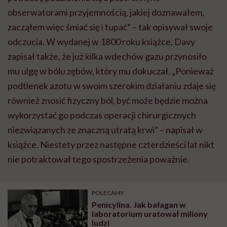
obserwatorami przyjemnością, jakiej doznawałem,
zacząłem więc śmiać się i tupać” – tak opisywał swoje
odczucia. W wydanej w 1800 roku książce, Davy
zapisał także, że już kilka wdechów gazu przynosiło
mu ulgę w bólu zębów, który mu dokuczał. „Ponieważ
podtlenek azotu w swoim szerokim działaniu zdaje się
również znosić fizyczny ból, być może będzie można
wykorzystać go podczas operacji chirurgicznych
niezwiązanych ze znaczną utratą krwi” – napisał w
książce. Niestety przez następne czterdzieści lat nikt
nie potraktował tego spostrzeżenia poważnie.
POLECAMY
Penicylina. Jak bałagan w
laboratorium uratował miliony
ludzi