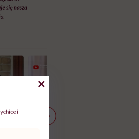
uje się nasza
a.
ychice i