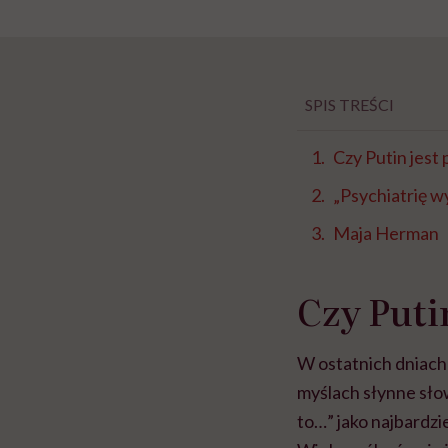
SPIS TREŚCI
Czy Putin jest
„Psychiatrię 
Maja Herman
Czy Puti
W ostatnich dniach
myślach słynne sło
to…” jako najbardzi