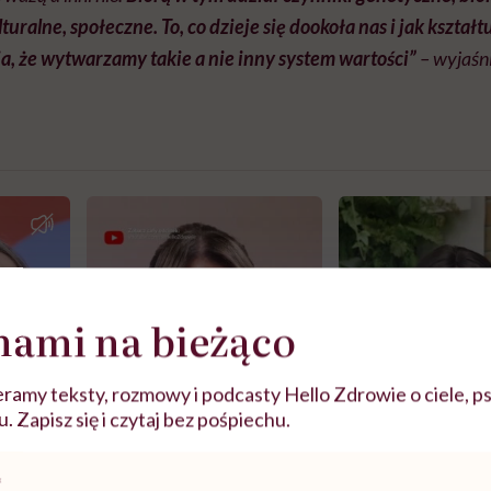
uralne, społeczne. To, co dzieje się dookoła nas i jak kształt
, że wytwarzamy takie a nie inny system wartości”
– wyjaśni
nami na bieżąco
ramy teksty, rozmowy i podcasty Hello Zdrowie o ciele, ps
 Zapisz się i czytaj bez pośpiechu.