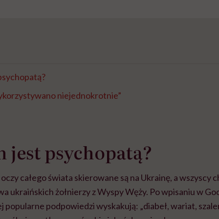
 psychopatą?
wykorzystywano niejednokrotnie”
n jest psychopatą?
 oczy całego świata skierowane są na Ukrainę, a wszyscy 
wa ukraińskich żołnierzy z Wyspy Węży. Po wpisaniu w Goo
ej popularne podpowiedzi wyskakują: „diabeł, wariat, szale