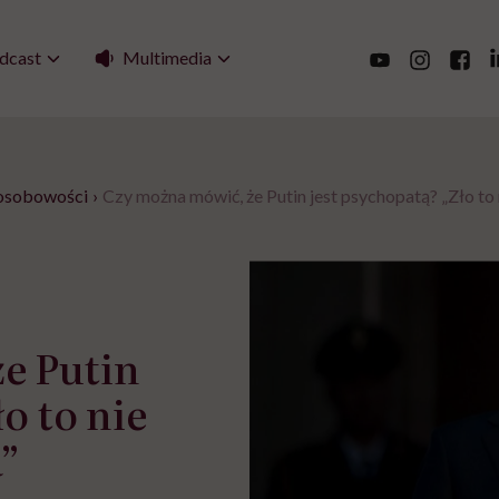
Multimedia
dcast
 osobowości
›
Czy można mówić, że Putin jest psychopatą? „Zło to
e Putin
o to nie
”