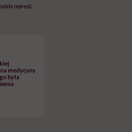
ędzie represji,
kiej
dzina medycyny
ugo była
ienia