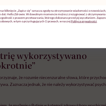
raz kliknięcie „Zapisz się” oznacza zgodę na otrzymywanie wiadomości o nowościach
j
ch dot. Hello Zdrowie. W dowolnym momencie możesz zrezygnować z otrzymywania 
zgodność z prawem przetwarzania, którego dokonano przed jej wycofaniem. Zapoznaj
sobowych, w tym o przysługujących Ci prawach, w naszej
Polityce prywatności
.
zy
"Jestem w ciąży, co mi się
Wkrótce nowa "
szpitalu
należy?". Headhunter o
Instrukcja". Tym 
szkadzać
zmianie pokoleniowej u
atakach paniki. Z
tylko
kobiet w ciąży na rynku
warsztat pacjen
braźni"
atrię wykorzystywano
pracy
ekspercki
krotnie”
rzyznaje, że rozumie niecenzuralne słowa, które przycho
używa. Zaznacza jednak, że nie należy wykorzystywać psychi
iem, że myślenie o Putinie w kategorii zdrowy/chory psychic