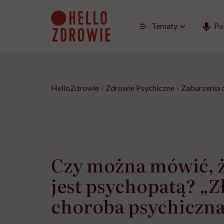
Go
to
content
Tematy
Po
HelloZdrowie
›
Zdrowie Psychiczne
›
Zaburzenia
Czy można mówić, ż
jest psychopatą? „Zł
choroba psychiczna