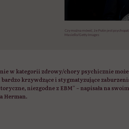
Czy można mówić, że Putin jest psychopatą
Masiello/Getty Images
inie w kategorii zdrowy/chory psychicznie moż
est bardzo krzywdzące i stygmatyzujące zaburzeni
ytoryczne, niezgodne z EBM” – napisała na swoim
ja Herman.