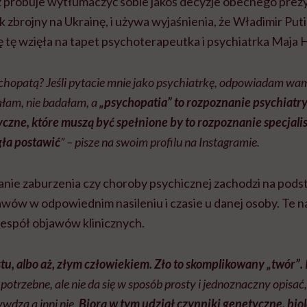
 próbuje wytłumaczyć sobie jakoś decyzje obecnego prez
ak zbrojny na Ukrainę, i używa wyjaśnienia, że Władimir Puti
 tę wzięła na tapet psychoterapeutka i psychiatrka Maja
sychopatą? Jeśli pytacie mnie jako psychiatrkę, odpowiadam w
ałam, nie badałam, a
„psychopatia” to rozpoznanie psychiatr
yczne, które muszą być spełnione by to rozpoznanie specjali
ła postawić
” – pisze na swoim profilu na Instagramie.
anie zaburzenia czy choroby psychicznej zachodzi na pods
wów w odpowiednim nasileniu i czasie u danej osoby. Te 
zespół objawów klinicznych.
stu, albo aż, złym człowiekiem. Zło to skomplikowany „twór”.
t potrzebne, ale nie da się w sposób prosty i jednoznaczny opisać
ywdzą a inni nie.
Biorą w tym udział czynniki genetyczne, bio