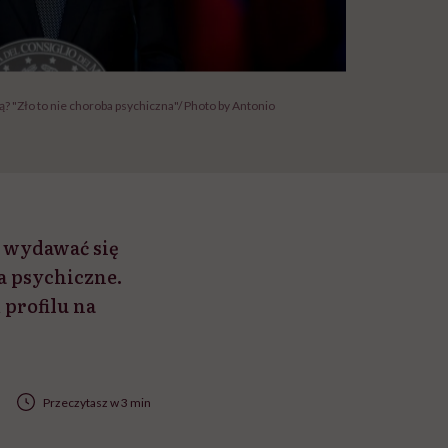
? "Zło to nie choroba psychiczna"/ Photo by Antonio
e wydawać się
a psychiczne.
 profilu na
Przeczytasz w 3 min