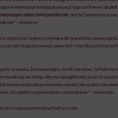
iające kompensacje istniejącej sytuacji i jego zachowań, ale
jest
gmatyzujące zaburzenia psychiczne.
Jest też niemerytoryczne
dicine)” – tłumaczy.
ria często jest wykorzystywana do wyrażenia swojej opinii
sca, by nie stygmatyzować zaburzeń i chorób psychicznych,
pinia, to nauka. Zastanawiające, że nikt nie mówi, że Putin ma z
cze masakruje mu mózg, albo ma hiperglikemię i przez to ma stan
ie te inne medyczne porównania również nie są okey i nie powi
ować, szczególnie wypowiadane z ust medyków” – komentuje.
 nie jest rozpoznaniem psychiatrycznym.