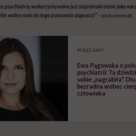
 że psychiatrię wykorzystywano już niejednokrotnie jako narz
 Nie wolno nam do tego ponownie dopuścić”
– podsumowuje.
POLECAMY
Ewa Pągowska o pols
psychiatrii: Ta dzie
sobie „nagrabiła”. Dł
bezradna wobec cierp
człowieka