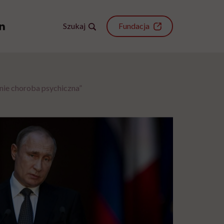
Szukaj
Fundacja
 nie choroba psychiczna”