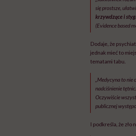
się prostsze, ułatw
krzywdzące i sty
(Evidence based me
Dodaje, że psychiat
jednak mieć to miej
tematami tabu.
„Medycyna to nie o
nadciśnienie tętni
Oczywiście wszystk
publicznej występ
I podkreśla, że zło