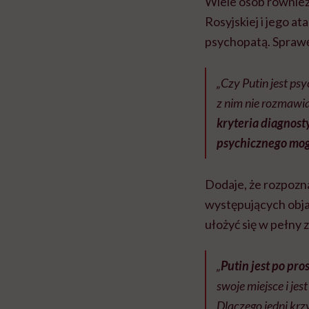
Wiele osób również
Rosyjskiej i jego at
psychopatą. Sprawę
„Czy Putin jest p
z nim nie rozmawi
kryteria diagnost
psychicznego mog
Dodaje, że rozpozn
występujących obja
ułożyć się w pełny 
„
Putin jest po pro
swoje miejsce i jes
Dlaczego jedni krz