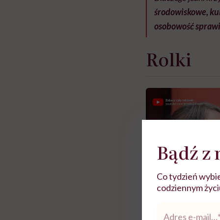
środowiskowe, kult
osobowość sprawia
Rolki
Bądź z 
Co tydzień wybie
codziennym życiu.
Adres
e-