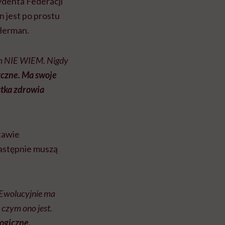
ydenta Federacji
n jest po prostu
 Herman.
am NIE WIEM. Nigdy
yczne. Ma swoje
stka zdrowia
tawie
następnie muszą
Ewolucyjnie ma
, czym ono jest.
logiczne,