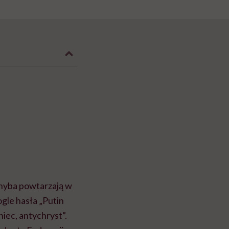
chyba powtarzają w
gle hasła „Putin
niec, antychryst”.