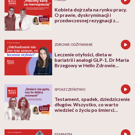
Kobieta dojrzała na rynku pracy.
O prawie, dyskryminacji i
przedwczesnej rezygnacji z
kariery
ZDROWE ODŻYWIANIE
Leczenie otyłości, dieta w
bariatrii i analogi GLP-1. Dr Maria
Brzegowy w Hello Zdrowie
Podcasty
SPOŁECZEŃSTWO
Testament, spadek, dziedziczenie
długów. Wszystko, co warto
wiedzieć o życiu po śmierci
bliskich
FEMINIZM