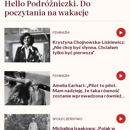
Hello Podróżniczki. Do
poczytania na wakacje
FEMINIZM
Krystyna Chojnowska-Liskiewicz:
„Nie chcę być słynna. Chciałam
tylko być pierwsza”
FEMINIZM
Amelia Earhart: „Pilot to pilot.
Mam nadzieję, że taka równość
zostanie wprowadzona również
w innych dziedzinach”
SPOŁECZEŃSTWO
Michalina Isaakowa: „Polak w