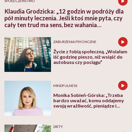
SPOŁECZEŃSTWO
Klaudia Grodzicka: „12 godzin w podróży dla
pół minuty leczenia. Jeśli ktoś mnie pyta, czy
cały ten trud ma sens, bez wahania
odpowiadam: 'tak’”
ZABURZENIA PSYCHICZNE
Życie z fobią społeczną. „Wolałam
iść godzinę pieszo, niż wsiąść do
autobusu czy pociągu”
MINDFULNESS
Monika Sobień-Górska: „Trzeba
bardzo uważać, komu oddajemy
swoją wrażliwość, pieniądze i
zaufanie”
DIETY