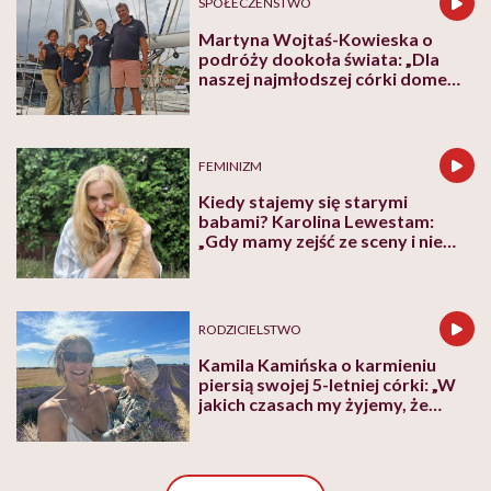
SPOŁECZEŃSTWO
Martyna Wojtaś-Kowieska o
podróży dookoła świata: „Dla
naszej najmłodszej córki domem
jest jacht. Miała dwa latka, kiedy
wypływaliśmy w rejs”
FEMINIZM
Kiedy stajemy się starymi
babami? Karolina Lewestam:
„Gdy mamy zejść ze sceny i nie
psuć widoku”
RODZICIELSTWO
Kamila Kamińska o karmieniu
piersią swojej 5-letniej córki: „W
jakich czasach my żyjemy, że
naturalne sprawy musimy
normalizować?”