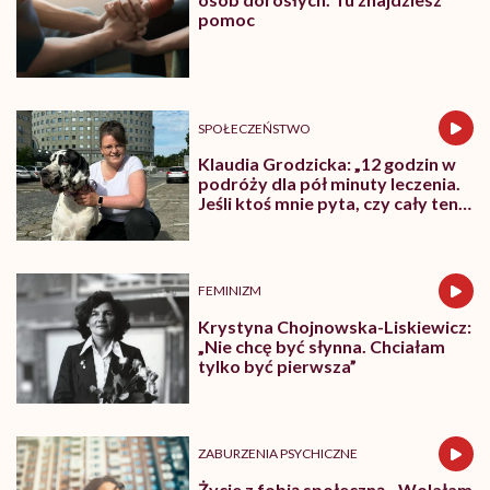
pomoc
SPOŁECZEŃSTWO
Klaudia Grodzicka: „12 godzin w
podróży dla pół minuty leczenia.
Jeśli ktoś mnie pyta, czy cały ten
trud ma sens, bez wahania
odpowiadam: 'tak’”
FEMINIZM
Krystyna Chojnowska-Liskiewicz:
„Nie chcę być słynna. Chciałam
tylko być pierwsza”
ZABURZENIA PSYCHICZNE
Życie z fobią społeczną. „Wolałam