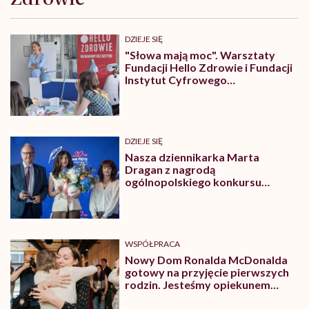
DZIEJE SIĘ
"Słowa mają moc". Warsztaty
Fundacji Hello Zdrowie i Fundacji
Instytut Cyfrowego
Obywatelstwa
DZIEJE SIĘ
Nasza dziennikarka Marta
Dragan z nagrodą
ogólnopolskiego konkursu
„Kryształowe Pióra”
WSPÓŁPRACA
Nowy Dom Ronalda McDonalda
gotowy na przyjęcie pierwszych
rodzin. Jesteśmy opiekunem
jednego z pokoi