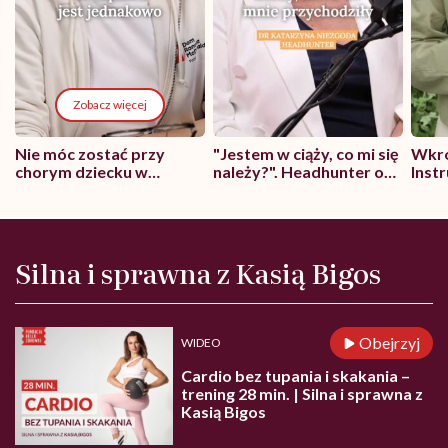
Zobacz więcej
Nie móc zostać przy
"Jestem w ciąży, co mi się
Wkró
chorym dziecku w
należy?". Headhunter o
Inst
szpitalu to tortura.
zmianie pokoleniowej u
atak
"Przeszkadzać w tym
kobiet w ciąży na rynku
wars
może chyba tylko
pracy
eksp
głupota i brak
wyobraźni"
Silna i sprawna z Kasią Bigos
Obejrzyj
WIDEO
Cardio bez tupania i skakania –
trening 28 min. | Silna i sprawna z
Kasią Bigos