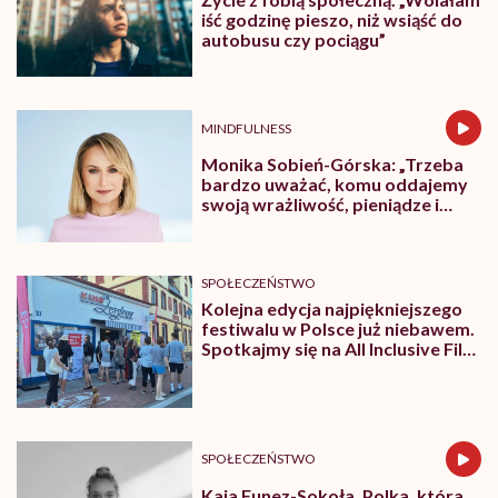
iść godzinę pieszo, niż wsiąść do
autobusu czy pociągu”
MINDFULNESS
Monika Sobień-Górska: „Trzeba
bardzo uważać, komu oddajemy
swoją wrażliwość, pieniądze i
zaufanie”
SPOŁECZEŃSTWO
Kolejna edycja najpiękniejszego
festiwalu w Polsce już niebawem.
Spotkajmy się na All Inclusive Film
Festival w Jastarni!
SPOŁECZEŃSTWO
Kaja Funez-Sokoła, Polka, która