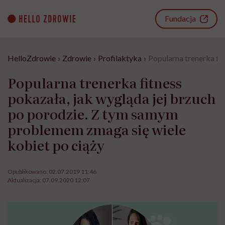
Go
to
Fundacja
content
HelloZdrowie
›
Zdrowie
›
Profilaktyka
›
Popularna trenerka fi
Popularna trenerka fitness
pokazała, jak wygląda jej brzuch
po porodzie. Z tym samym
problemem zmaga się wiele
kobiet po ciąży
Opublikowano:
02.07.2019 11:46
Aktualizacja:
07.09.2020 12:07