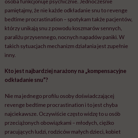
osoba funkcjonuje psychicznie. Jednocześnie
pamiętajmy, że nie każde odkładanie snu to revenge
bedtime procrastination – spotykam także pacjentów,
którzy unikają snu z powodu koszmarów sennych,
paraliżu przysennego, nocnych napadów paniki. W
takich sytuacjach mechanizm działania jest zupełnie
inny.
Kto jest najbardziej narażony na „kompensacyjne
odkładanie snu”?
Nie ma jednego profilu osoby doświadczającej
revenge bedtime procrastination i to jest chyba
najciekawsze. Oczywiście często widzę to u osób
przeciążonych obowiązkami – młodych, ciężko
pracujących ludzi, rodziców małych dzieci, kobiet