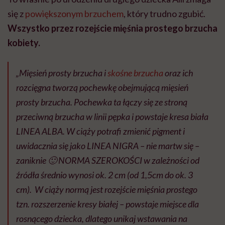
się z
powiększonym brzuchem
, który trudno zgubić.
Wszystko przez rozejście mięśnia prostego brzucha
kobiety.
„Mięsień prosty brzucha i
skośne brzucha
oraz ich
rozcięgna tworzą pochewkę obejmującą mięsień
prosty brzucha. Pochewka ta łączy się ze stroną
przeciwną brzucha w linii pępka i powstaje kresa biała
LINEA ALBA. W ciąży potrafi zmienić pigment i
uwidacznia się jako LINEA NIGRA – nie martw się –
zaniknie 🙂 NORMA SZEROKOŚCI w zależności od
źródła średnio wynosi ok. 2 cm (od 1,5cm do ok. 3
cm). W ciąży normą jest rozejście mięśnia prostego
tzn. rozszerzenie kresy białej – powstaje miejsce dla
rosnącego dziecka, dlatego unikaj wstawania na