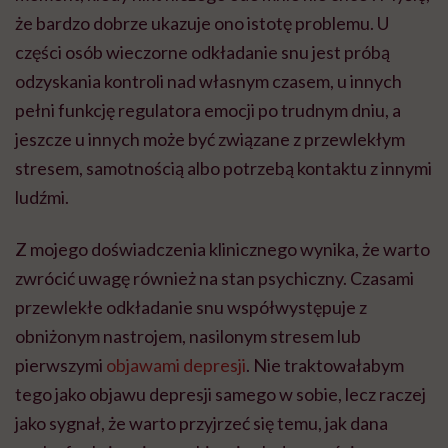
że bardzo dobrze ukazuje ono istotę problemu. U
części osób wieczorne odkładanie snu jest próbą
odzyskania kontroli nad własnym czasem, u innych
pełni funkcję regulatora emocji po trudnym dniu, a
jeszcze u innych może być związane z przewlekłym
stresem, samotnością albo potrzebą kontaktu z innymi
ludźmi.
Z mojego doświadczenia klinicznego wynika, że warto
zwrócić uwagę również na stan psychiczny. Czasami
przewlekłe odkładanie snu współwystępuje z
obniżonym nastrojem, nasilonym stresem lub
pierwszymi
objawami depresji
. Nie traktowałabym
tego jako objawu depresji samego w sobie, lecz raczej
jako sygnał, że warto przyjrzeć się temu, jak dana