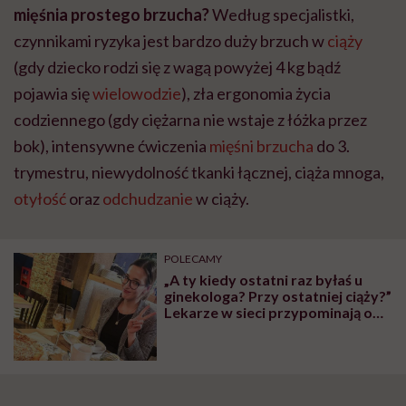
mięśnia prostego brzucha?
Według specjalistki,
czynnikami ryzyka jest bardzo duży brzuch w
ciąży
(gdy dziecko rodzi się z wagą powyżej 4 kg bądź
pojawia się
wielowodzie
), zła ergonomia życia
codziennego (gdy ciężarna nie wstaje z łóżka przez
bok), intensywne ćwiczenia
mięśni brzucha
do 3.
trymestru, niewydolność tkanki łącznej, ciąża mnoga,
otyłość
oraz
odchudzanie
w ciąży.
POLECAMY
„A ty kiedy ostatni raz byłaś u
ginekologa? Przy ostatniej ciąży?”
Lekarze w sieci przypominają o
badaniach profilaktycznych