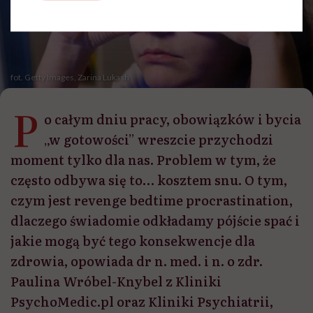
fot. Getty Images, Zarina Lukash
P
o całym dniu pracy, obowiązków i bycia
„w gotowości” wreszcie przychodzi
moment tylko dla nas. Problem w tym, że
często odbywa się to… kosztem snu. O tym,
czym jest revenge bedtime procrastination,
dlaczego świadomie odkładamy pójście spać i
jakie mogą być tego konsekwencje dla
zdrowia, opowiada dr n. med. i n. o zdr.
Paulina Wróbel-Knybel z Kliniki
PsychoMedic.pl oraz Kliniki Psychiatrii,