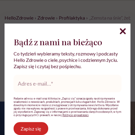
HelloZdrowie
›
Zdrowie
›
Profilaktyka
›
„Zemsta na śnie”, żeby
„Zemsta na śnie”, żeby odzyskać
Bądź z nami na bieżąco
czas dla siebie. Psychiatra
tłumaczy, czym jest revenge
Co tydzień wybieramy teksty, rozmowy i podcasty
bedtime procrastination
Hello Zdrowie o ciele, psychice i codziennym życiu.
Zapisz się i czytaj bez pośpiechu.
Adres
Ewa Podsiadły-Natorska
e-
mail
*
Opublikowano:
20.07.2026 08:01
Podanie adresu e-mail oraz kliknięcie „Zapisz się” oznacza zgodę na otrzymywanie
wiadomości o nowościach, produktach, promocjach lub usługach dot. Hello Zdrowie. W
dowolnym momencie możesz zrezygnować z otrzymywania newslettera. Wycofanie
zgody nie ma wpływu na zgodność z prawem przetwarzania, którego dokonano przed
jej wycofaniem. Zapoznaj się z informacjami o przetwarzaniu danych osobowych, w tym
o przysługujących Ci prawach, w naszej
Polityce prywatności
.
Zapisz się