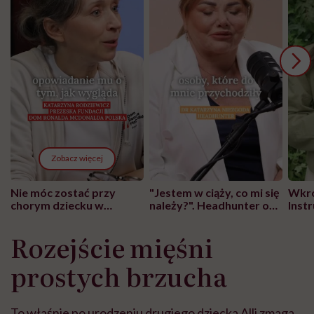
Zobacz więcej
Nie móc zostać przy
"Jestem w ciąży, co mi się
Wkró
chorym dziecku w
należy?". Headhunter o
Inst
szpitalu to tortura.
zmianie pokoleniowej u
atak
"Przeszkadzać w tym
kobiet w ciąży na rynku
wars
Rozejście mięśni
może chyba tylko
pracy
eksp
głupota i brak
prostych brzucha
wyobraźni"
To właśnie po urodzeniu drugiego dziecka Alli zmaga