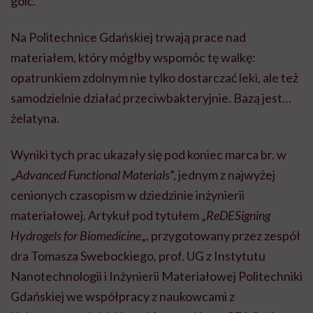
goić.
Na Politechnice Gdańskiej trwają prace nad
materiałem, który mógłby wspomóc tę walkę:
opatrunkiem zdolnym nie tylko dostarczać leki, ale też
samodzielnie działać przeciwbakteryjnie. Bazą jest…
żelatyna.
Wyniki tych prac ukazały się pod koniec marca br. w
„
Advanced Functional Materials
”, jednym z najwyżej
cenionych czasopism w dziedzinie inżynierii
materiałowej. Artykuł pod tytułem „
ReDESigning
Hydrogels for Biomedicine
„, przygotowany przez zespół
dra Tomasza Swebockiego, prof. UG z Instytutu
Nanotechnologii i Inżynierii Materiałowej Politechniki
Gdańskiej we współpracy z naukowcami z