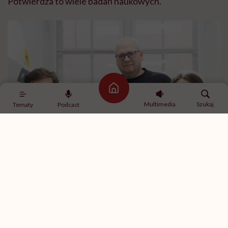
Potwierdza to wiele badań naukowych.
Strona główna
Multimedia
Szukaj
Tematy
Podcast