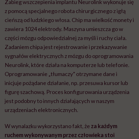
Zabieg wszczepienia implantu Neurolink wykonuje się
z pomocą specjalnego robota chirurgicznego z igłą
cieńszą od ludzkiego włosa. Chip ma wielkość monety i
zawiera 1024 elektrody. Maszyna umieszcza go w
części mózgu odpowiedzialnej za myśli i ruchy ciała.
Zadaniem chipa jest rejestrowanie i przekazywanie
sygnałów elektrycznych z mózgu do oprogramowania
Neurolink, które działa na komputerze lub telefonie.
Oprogramowanie „tłumaczy” otrzymane dane i
inicjuje pożądane działanie, np. przesuwa kursor lub
figurę szachową. Proces konfigurowania urządzenia
jest podobny to innych działających w naszym
urządzeniach elektronicznych.
W wynalazku wykorzystano fakt, że
za każdym
ruchem wykonywanym przez człowieka stoi