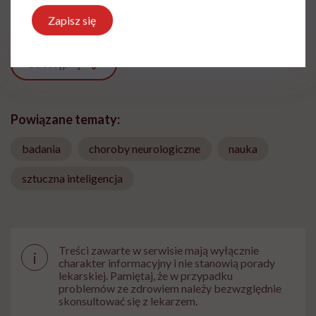
Zobacz profil
Zapisz się
Udostępnij
Powiązane tematy:
badania
choroby neurologiczne
nauka
sztuczna inteligencja
Treści zawarte w serwisie mają wyłącznie
i
charakter informacyjny i nie stanowią porady
lekarskiej. Pamiętaj, że w przypadku
problemów ze zdrowiem należy bezwzględnie
skonsultować się z lekarzem.