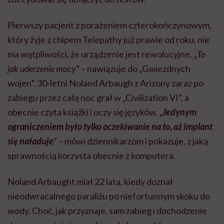
Pierwszy pacjent z porażeniem czterokończynowym,
który żyje z chipem Telepathy już prawie od roku, nie
ma wątpliwości, że urządzenie jest rewolucyjne. „
To
jak uderzenie mocy
” – nawiązuje do „Gwiezdnych
wojen”. 30-letni Noland Arbaugh z Arizony zaraz po
zabiegu przez całą noc grał w „Civilization VI”, a
obecnie czyta książki i uczy się języków. „
Jedynym
ograniczeniem było tylko oczekiwanie na to, aż implant
się naładuje
” – mówi dziennikarzom i pokazuje, z jaką
sprawnością korzysta obecnie z komputera.
Noland Arbaught miał 22 lata, kiedy doznał
nieodwracalnego paraliżu po niefortunnym skoku do
wody. Choć, jak przyznaje, sam zabieg i dochodzenie