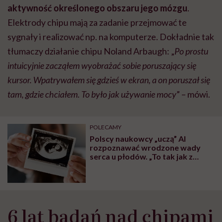
aktywność określonego obszaru jego mózgu
.
Elektrody chipu mają za zadanie przejmować te
sygnały i realizować np. na komputerze. Dokładnie tak
tłumaczy działanie chipu Noland Arbaugh: „
Po prostu
intuicyjnie zacząłem wyobrażać sobie poruszający się
kursor. Wpatrywałem się gdzieś w ekran, a on poruszał się
tam, gdzie chciałem. To było jak używanie mocy
” – mówi.
POLECAMY
Polscy naukowcy „uczą” AI
rozpoznawać wrodzone wady
serca u płodów. „To tak jak z
samochodami do jazdy
autonomicznej”
6 lat badań nad chipami