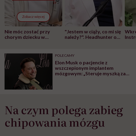
Zobacz więcej
Nie móc zostać przy
"Jestem w ciąży, co mi się
Wkró
chorym dziecku w
należy?". Headhunter o
Inst
szpitalu to tortura.
zmianie pokoleniowej u
atak
"Przeszkadzać w tym
kobiet w ciąży na rynku
wars
może chyba tylko
pracy
eksp
POLECAMY
głupota i brak
Elon Musk o pacjencie z
wyobraźni"
wszczepionym implantem
mózgowym: „Steruje myszką za
pomocą myśli”
Na czym polega zabieg
chipowania mózgu