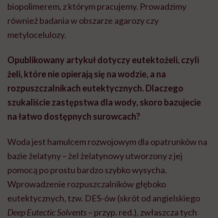
biopolimerem, z którym pracujemy. Prowadzimy
również badania w obszarze agarozy czy
metylocelulozy.
Opublikowany artykuł dotyczy eutektożeli, czyli
żeli, które nie opierają się na wodzie, a na
rozpuszczalnikach eutektycznych. Dlaczego
szukaliście zastępstwa dla wody, skoro bazujecie
na łatwo dostępnych surowcach?
Woda jest hamulcem rozwojowym dla opatrunków na
bazie żelatyny – żel żelatynowy utworzony z jej
pomocą po prostu bardzo szybko wysycha.
Wprowadzenie rozpuszczalników głęboko
eutektycznych, tzw. DES-ów (skrót od angielskiego
Deep Eutectic Solvents
– przyp. red.), zwłaszcza tych