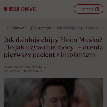
Go
to
Fundacja
content
HelloZdrowie
›
_Bez kategorii
›
Jak działają chipy Elona Muska
Jak działają chipy Elona Muska?
„To jak używanie mocy” – ocenia
pierwszy pacjent z implantem
Opublikowano:
10.02.2025 13:06
Aktualizacja:
10.02.2025 16:05