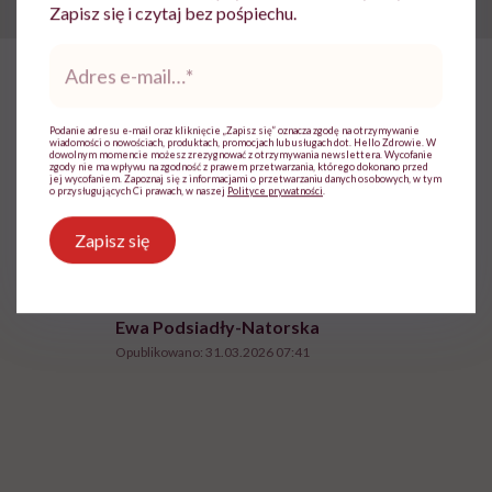
Zapisz się i czytaj bez pośpiechu.
Adres
e-
mail
*
HelloZdrowie
›
Choroby
›
Objawy
›
Napad migreny brzusznej t
Podanie adresu e-mail oraz kliknięcie „Zapisz się” oznacza zgodę na otrzymywanie
Napad migreny brzusznej trwa
wiadomości o nowościach, produktach, promocjach lub usługach dot. Hello Zdrowie. W
dowolnym momencie możesz zrezygnować z otrzymywania newslettera. Wycofanie
zgody nie ma wpływu na zgodność z prawem przetwarzania, którego dokonano przed
od 2 aż do nawet 72 godzin.
jej wycofaniem. Zapoznaj się z informacjami o przetwarzaniu danych osobowych, w tym
o przysługujących Ci prawach, w naszej
Polityce prywatności
.
Neurolog: „W tym czasie dziecko
Zapisz się
może bardzo cierpieć”
Ewa Podsiadły-Natorska
Opublikowano:
31.03.2026 07:41