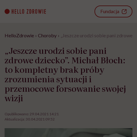
Go
to
Fundacja
content
HelloZdrowie
›
Choroby
›
„Jeszcze urodzi sobie pani zdrowe d
„Jeszcze urodzi sobie pani
zdrowe dziecko”. Michał Błoch:
to kompletny brak próby
zrozumienia sytuacji i
przemocowe forsowanie swojej
wizji
Opublikowano:
29.04.2021 14:21
Aktualizacja:
30.04.2021 09:52