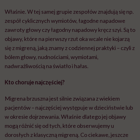
Właśnie. W tej samej grupie zespołów znajdują się np.
zespół cyklicznych wymiotów, łagodne napadowe
zawroty głowy czy łagodny napadowy kręcz szyi. Są to
objawy, które na pierwszy rzut oka wcale nie kojarzą
się z migreną, jaką znamy z codziennej praktyki – czyli z
bólem głowy, nudnościami, wymiotami,
nadwrażliwością na światło i hałas.
Kto choruje najczęściej?
Migrena brzuszna jest silnie związana z wiekiem
pacjentów – najczęściej występuje w dzieciństwie lub
w okresie dojrzewania. Właśnie dlatego jej objawy
mogą różnić się od tych, które obserwujemy u
dorosłych z klasyczną migreną. Co ciekawe, jeszcze