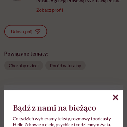
Polską Agencją Prasową i Wirtualną Polską
Zobacz profil
Udostępnij
Powiązane tematy:
Choroby dzieci
Poród naturalny
Treści zawarte w serwisie mają wyłącznie
i
charakter informacyjny i nie stanowią porady
Bądź z nami na bieżąco
lekarskiej. Pamiętaj, że w przypadku
problemów ze zdrowiem należy bezwzględnie
skonsultować się z lekarzem.
Co tydzień wybieramy teksty, rozmowy i podcasty
Hello Zdrowie o ciele, psychice i codziennym życiu.