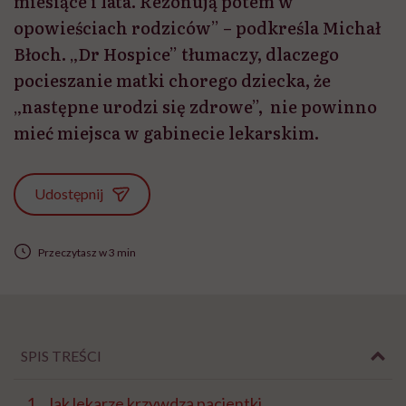
miesiące i lata. Rezonują potem w
opowieściach rodziców” – podkreśla Michał
Błoch. „Dr Hospice” tłumaczy, dlaczego
pocieszanie matki chorego dziecka, że
„następne urodzi się zdrowe”, nie powinno
mieć miejsca w gabinecie lekarskim.
Udostępnij
Przeczytasz w 3 min
SPIS TREŚCI
Jak lekarze krzywdzą pacjentki