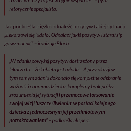
u dziecka? Czy to jest w ogóle wsparcie?” – pyta
retorycznie specjalista.
Jak podkreśla, ciężko odnaleźć pozytyw takiej sytuacji.
„Lekarzowi się 'udało’. Odnalazł jakiś pozytyw i starał się
go wzmocnić” – ironizuje Błoch.
„W zdaniu powyżej pozytyw dostrzeżony przez
lekarza to… że kobieta jest młoda… A przy okazji w
tym samym zdaniu dokonało się kompletne odebranie
ważności choremu dziecku, kompletny brak próby
zrozumienia jej sytuacji i
przemocowe forsowanie
swojej wizji 'uszczęśliwienia’ w postaci kolejnego
dziecka z jednoczesnym jej przedmiotowym
potraktowaniem
” – podkreśla ekspert.