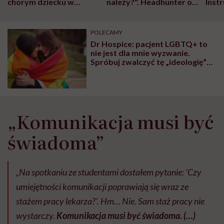
chorym dziecku w
należy?". Headhunter o
Inst
szpitalu to tortura.
zmianie pokoleniowej u
atak
"Przeszkadzać w tym
kobiet w ciąży na rynku
wars
może chyba tylko
pracy
eksp
POLECAMY
głupota i brak
Dr Hospice: pacjent LGBTQ+ to
wyobraźni"
nie jest dla mnie wyzwanie.
Spróbuj zwalczyć tę „ideologię”
nie niszcząc człowieka –
niewykonalne
„Komunikacja musi być
świadoma”
„Na spotkaniu ze studentami dostałem pytanie: 'Czy
umiejętności komunikacji poprawiają się wraz ze
stażem pracy lekarza?’. Hm… Nie. Sam staż pracy nie
wystarczy.
Komunikacja musi być świadoma. (…)