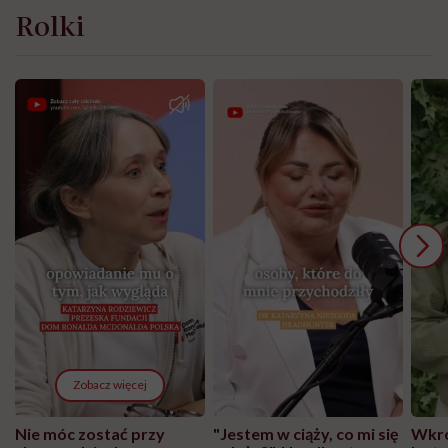
Rolki
Zobacz więcej
Nie móc zostać przy
"Jestem w ciąży, co mi się
Wkró