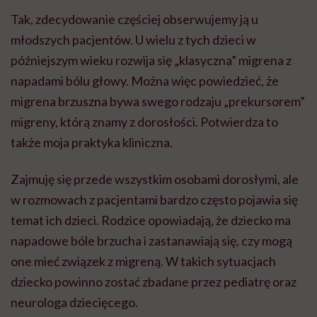
Tak, zdecydowanie częściej obserwujemy ją u
młodszych pacjentów. U wielu z tych dzieci w
późniejszym wieku rozwija się „klasyczna” migrena z
napadami bólu głowy. Można więc powiedzieć, że
migrena brzuszna bywa swego rodzaju „prekursorem”
migreny, którą znamy z dorosłości. Potwierdza to
także moja praktyka kliniczna.
Zajmuję się przede wszystkim osobami dorosłymi, ale
w rozmowach z pacjentami bardzo często pojawia się
temat ich dzieci. Rodzice opowiadają, że dziecko ma
napadowe bóle brzucha i zastanawiają się, czy mogą
one mieć związek z migreną. W takich sytuacjach
dziecko powinno zostać zbadane przez pediatrę oraz
neurologa dziecięcego.