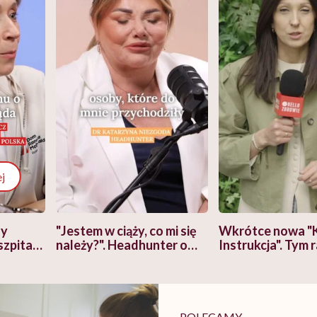
j
zy
"Jestem w ciąży, co mi się
Wkrótce nowa "
szpitalu
należy?". Headhunter o
Instrukcja". Tym 
szkadzać
zmianie pokoleniowej u
atakach paniki. Z
tylko
kobiet w ciąży na rynku
warsztat pacjen
braźni"
pracy
ekspercki
POLECAMY