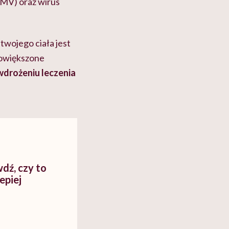
CMV) oraz wirus
twojego ciała jest
powiększone
wdrożeniu leczenia
wdź, czy to
epiej