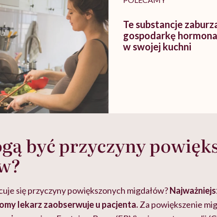
Te substancje zaburz
gospodarkę hormonal
w swojej kuchni
ogą być przyczyny powięk
w?
icuje się przyczyny powiększonych migdałów?
Najważniejsz
my lekarz zaobserwuje u pacjenta.
Za powiększenie mi