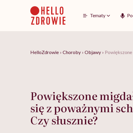
Go
to
content
Tematy
Po
HelloZdrowie
›
Choroby
›
Objawy
›
Powiększone m
Powiększone migdał
się z poważnymi sc
Czy słusznie?