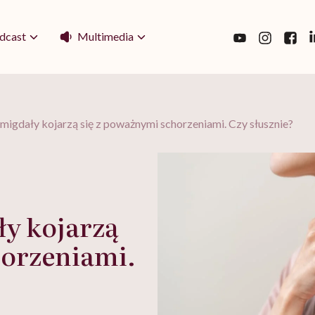
Multimedia
dcast
igdały kojarzą się z poważnymi schorzeniami. Czy słusznie?
y kojarzą
horzeniami.