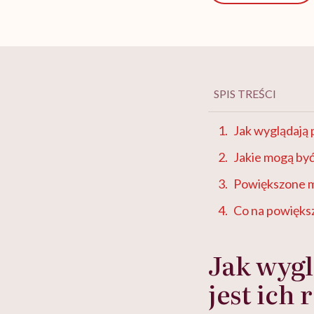
SPIS TREŚCI
Jak wyglądają p
Jakie mogą by
Powiększone m
Co na powięks
Jak wygl
jest ich 