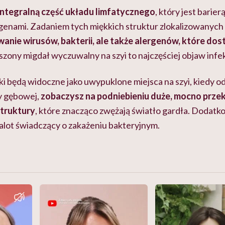
ntegralną część układu limfatycznego
, który jest barie
enami. Zadaniem tych miękkich struktur zlokalizowanych
nie wirusów, bakterii, ale także alergenów, które dosta
szony migdał wyczuwalny na szyi to najczęściej objaw infekc
 będą widoczne jako uwypuklone miejsca na szyi, kiedy od
my gębowej,
zobaczysz na podniebieniu duże, mocno prze
struktury
, które znacząco zwężają światło gardła. Dodatk
nalot świadczący o zakażeniu bakteryjnym.