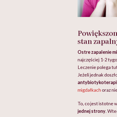
Powiększony
stan zapaln
Ostre zapalenie mi
najczęściej 1-2 tygo
Leczenie polega tu
Jeżeli jednak doszł
antybiotykoterapi
migdałkach
oraz ni
To, co jest istotne 
jednej strony
. Wte