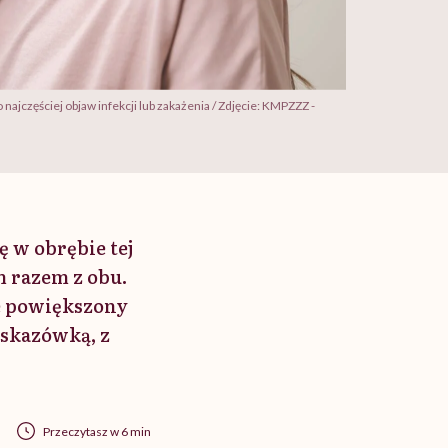
najczęściej objaw infekcji lub zakażenia / Zdjęcie: KMPZZZ -
ę w obrębie tej
m razem z obu.
ie powiększony
wskazówką, z
Przeczytasz w 6 min