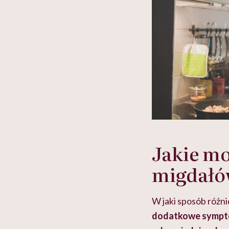
Jakie m
migdałó
W jaki sposób różn
dodatkowe sympto