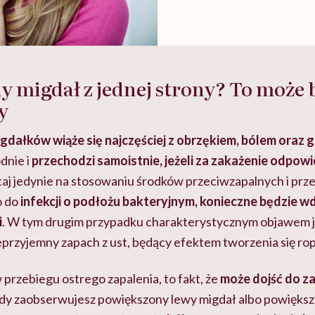
 migdał z jednej strony? To może 
y
gdałków wiąże się najczęściej z obrzękiem, bólem oraz 
dnie i
przechodzi samoistnie, jeżeli za zakażenie odpowi
taj jedynie na stosowaniu środków przeciwzapalnych i pr
o do
infekcji o podłożu bakteryjnym, konieczne będzie w
i
. W tym drugim przypadku charakterystycznym objawem je
eprzyjemny zapach z ust, będący efektem tworzenia się ro
w przebiegu ostrego zapalenia, to fakt, że
może dojść do za
dy zaobserwujesz powiększony lewy migdał albo powiększ