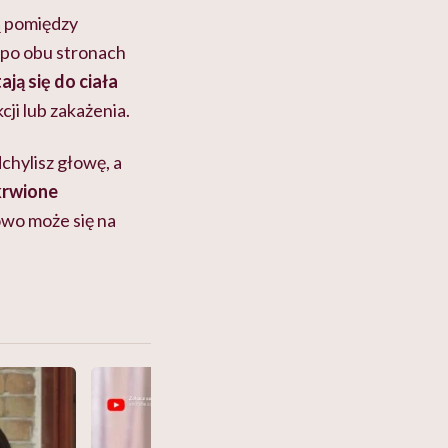
rą pomiędzy
 po obu stronach
ją się do ciała
ji lub zakażenia.
chylisz głowę, a
krwione
owo może się na