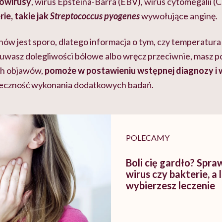
owirusy
, wirus Epsteina-Barra (EBV), wirus cytomegalii (
ie, takie jak
Streptococcus pyogenes
wywołujące anginę.
nów jest sporo, dlatego informacja o tym, czy temperatura 
wasz dolegliwości bólowe albo wręcz przeciwnie, masz 
ch objawów,
pomoże w postawieniu wstępnej diagnozy i 
ieczność wykonania dodatkowych badań.
POLECAMY
Boli cię gardło? Spra
wirus czy bakterie, a l
wybierzesz leczenie