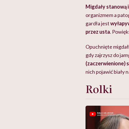
Migdały stanową i
organizmem a patog
gardła jest
wyłapywa
przez usta
. Powięk
Opuchnięte migdałki
gdy zajrzysz do ja
(zaczerwienione) 
nich pojawić biały 
Rolki