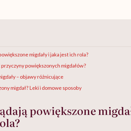
owiększone migdały i jaka jest ich rola?
ć przyczyny powiększonych migdałów?
igdały – objawy różnicujące
zony migdał? Leki i domowe sposoby
ądają powiększone migdał
rola?