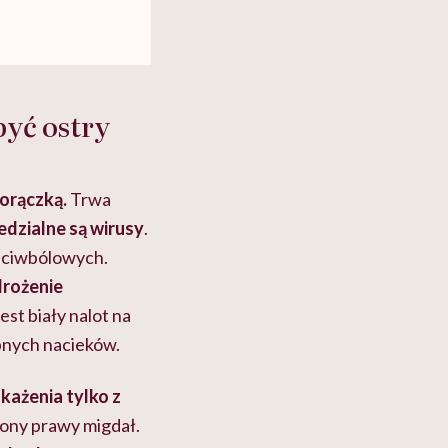
być ostry
gorączką.
Trwa
edzialne są wirusy
.
zeciwbólowych.
drożenie
st biały nalot na
pnych nacieków.
każenia tylko z
ony prawy migdał.