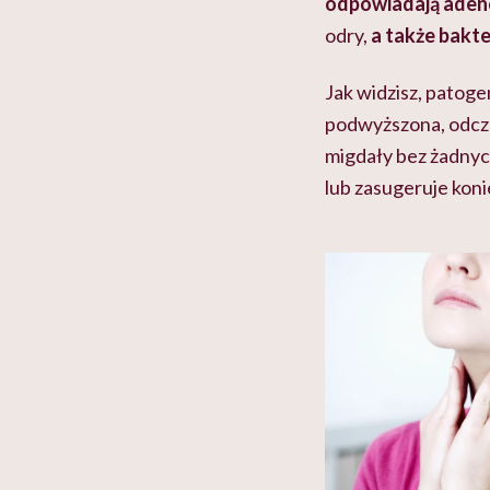
odpowiadają aden
odry,
a także bakter
Jak widzisz, patoge
podwyższona, odczu
migdały bez żadny
lub zasugeruje kon