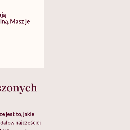
ają
ną. Masz je
szonych
e jest to, jakie
gdałów
najczęściej