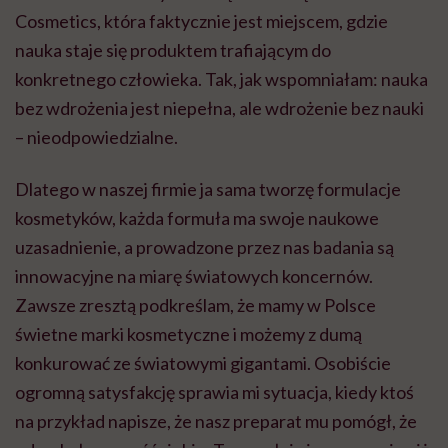
Cosmetics, która faktycznie jest miejscem, gdzie
nauka staje się produktem trafiającym do
konkretnego człowieka. Tak, jak wspomniałam: nauka
bez wdrożenia jest niepełna, ale wdrożenie bez nauki
– nieodpowiedzialne.
Dlatego w naszej firmie ja sama tworzę formulacje
kosmetyków, każda formuła ma swoje naukowe
uzasadnienie, a prowadzone przez nas badania są
innowacyjne na miarę światowych koncernów.
Zawsze zresztą podkreślam, że mamy w Polsce
świetne marki kosmetyczne i możemy z dumą
konkurować ze światowymi gigantami. Osobiście
ogromną satysfakcję sprawia mi sytuacja, kiedy ktoś
na przykład napisze, że nasz preparat mu pomógł, że