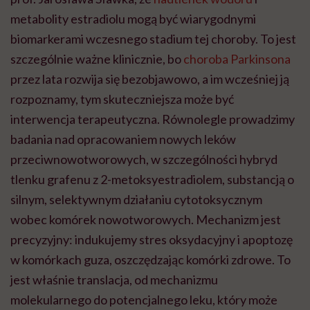
metabolity estradiolu mogą być wiarygodnymi
biomarkerami wczesnego stadium tej choroby. To jest
szczególnie ważne klinicznie, bo
choroba Parkinsona
przez lata rozwija się bezobjawowo, a im wcześniej ją
rozpoznamy, tym skuteczniejsza może być
interwencja terapeutyczna. Równolegle prowadzimy
badania nad opracowaniem nowych leków
przeciwnowotworowych, w szczególności hybryd
tlenku grafenu z 2-metoksyestradiolem, substancją o
silnym, selektywnym działaniu cytotoksycznym
wobec komórek nowotworowych. Mechanizm jest
precyzyjny: indukujemy stres oksydacyjny i apoptozę
w komórkach guza, oszczędzając komórki zdrowe. To
jest właśnie translacja, od mechanizmu
molekularnego do potencjalnego leku, który może