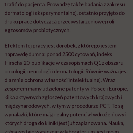
trafić do pacjenta. Prowadzę także badania z zakresu
dermatologii eksperymentalnej, ostatnio przyjęto do
druku pracę dotyczącą przeciwstarzeniowej roli
egzosomów probiotycznych.
Efektem tej pracy jest dorobek, z którego jestem
naprawdę dumna: ponad 2500 cytowań, indeks
Hirscha 20, publikacje w czasopismach Q1 z obszaru
onkologii, neurologii i dermatologii. Równie ważna jest
dla mnie ochrona własności intelektualnej. Wraz
zespołem mamy udzielone patenty w Polsce i Europie,
kilka aktywnych zgłoszeń patentowych krajowych i
międzynarodowych, w tym w procedurze PCT. To są
wynalazki, które mają realny potencjał wdrożeniowy i
których droga do kliniki jest już zaplanowana. Nauka,
która zostaje wyłącznie w laboratorium, jest moim