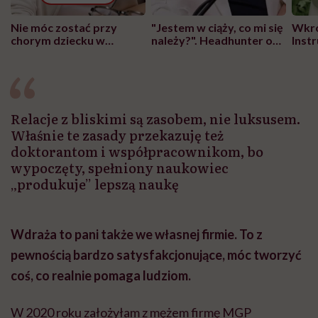
Nie móc zostać przy
"Jestem w ciąży, co mi się
Wkró
chorym dziecku w
należy?". Headhunter o
Inst
szpitalu to tortura.
zmianie pokoleniowej u
atak
"Przeszkadzać w tym
kobiet w ciąży na rynku
wars
może chyba tylko
pracy
eksp
głupota i brak
wyobraźni"
Relacje z bliskimi są zasobem, nie luksusem.
Właśnie te zasady przekazuję też
doktorantom i współpracownikom, bo
wypoczęty, spełniony naukowiec
„produkuje” lepszą naukę
Wdraża to pani także we własnej firmie. To z
pewnością bardzo satysfakcjonujące, móc tworzyć
coś, co realnie pomaga ludziom.
W 2020 roku założyłam z mężem firmę MGP