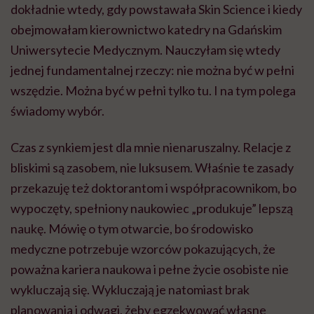
dokładnie wtedy, gdy powstawała Skin Science i kiedy
obejmowałam kierownictwo katedry na Gdańskim
Uniwersytecie Medycznym. Nauczyłam się wtedy
jednej fundamentalnej rzeczy: nie można być w pełni
wszędzie. Można być w pełni tylko tu. I na tym polega
świadomy wybór.
Czas z synkiem jest dla mnie nienaruszalny. Relacje z
bliskimi są zasobem, nie luksusem. Właśnie te zasady
przekazuję też doktorantom i współpracownikom, bo
wypoczęty, spełniony naukowiec „produkuje” lepszą
naukę. Mówię o tym otwarcie, bo środowisko
medyczne potrzebuje wzorców pokazujących, że
poważna kariera naukowa i pełne życie osobiste nie
wykluczają się. Wykluczają je natomiast brak
planowania i odwagi, żeby egzekwować własne