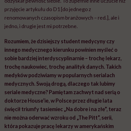
odzyskał pewność siebie. To zupełnie inne uczucie niż
przyjęcie artykułu do D1 [do jednego z
renomowanych czasopism branżowych – red.], ale i
jedno, i drugie jest mi potrzebne.
Rozumiem, że dzisiejszy student medycyny czy
innego medycznego kierunku powinien myśleć o
sobie bardziej interdyscyplinarnie – trochę lekarz,
trochę naukowiec, trochę analityk danych. Takich
medyków podziwiamy w popularnych serialach
medycznych. Swoją drogą, dlaczego tak lubimy
seriale medyczne? Pamiętam zachwyt nad serią o
doktorze House’ie, w Polsce przez długie lata
święcił triumfy tasiemiec „Na dobre i na złe”, teraz
nie można oderwać wzroku od „The Pitt”, serii,
która pokazuje pracę lekarzy w amerykańskim