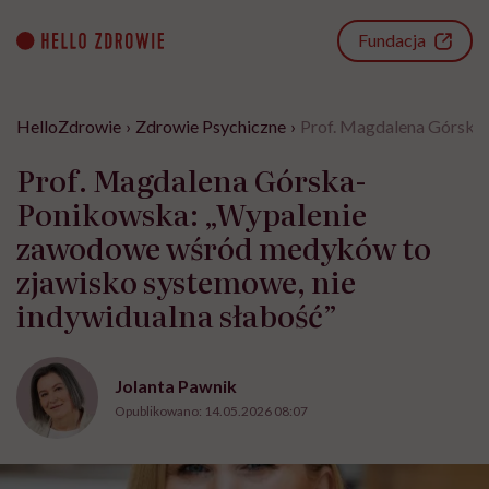
Go
to
Fundacja
content
HelloZdrowie
›
Zdrowie Psychiczne
›
Prof. Magdalena Górska
Prof. Magdalena Górska-
Ponikowska: „Wypalenie
zawodowe wśród medyków to
zjawisko systemowe, nie
indywidualna słabość”
Jolanta Pawnik
Opublikowano:
14.05.2026 08:07