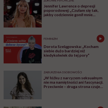
ZDROWIE PSYCHICZNE
Jennifer Lawrence o depresji
poporodowej: „Czułam się tak,
jakby codziennie gonił mnie
tygrys”
FEMINIZM
Dorota Szelągowska: „Kocham
siebie dużo bardziej niż
kiedykolwiek do tej pory”
ZABURZENIA OSOBOWOŚCI
„W łóżku z narcyzem seksualnym
nie ma namiętności ani fascynacji.
Przeciwnie – druga strona czuje
się użyta” – mówi seksuolożka
Monika Kaszuba