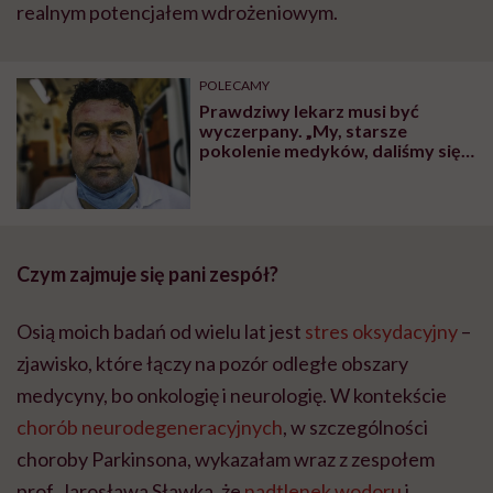
realnym potencjałem wdrożeniowym.
POLECAMY
Prawdziwy lekarz musi być
wyczerpany. „My, starsze
pokolenie medyków, daliśmy się
zajeździć” – mówi onkolog Adam
Miller
Czym zajmuje się pani zespół?
Osią moich badań od wielu lat jest
stres oksydacyjny
–
zjawisko, które łączy na pozór odległe obszary
medycyny, bo onkologię i neurologię. W kontekście
chorób neurodegeneracyjnych
, w szczególności
choroby Parkinsona, wykazałam wraz z zespołem
prof. Jarosława Sławka, że
nadtlenek wodoru
i