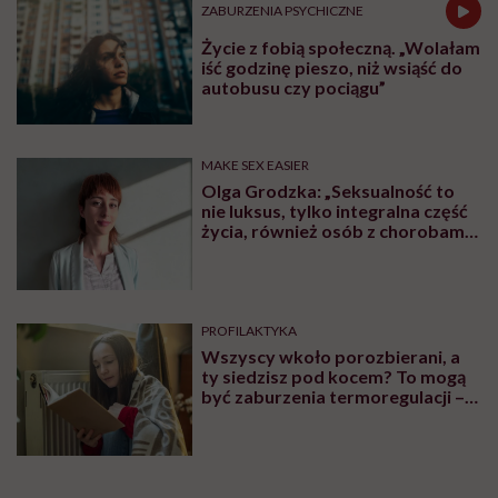
ZABURZENIA PSYCHICZNE
Życie z fobią społeczną. „Wolałam
iść godzinę pieszo, niż wsiąść do
autobusu czy pociągu”
MAKE SEX EASIER
Olga Grodzka: „Seksualność to
nie luksus, tylko integralna część
życia, również osób z chorobami
psychicznymi”
PROFILAKTYKA
Wszyscy wkoło porozbierani, a
ty siedzisz pod kocem? To mogą
być zaburzenia termoregulacji –
wynikające z choroby lub złych
nawyków