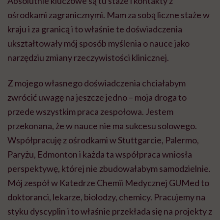
Absolutnie kluczowe są tu staże i kontakty z
ośrodkami zagranicznymi. Mam za sobą liczne staże w
kraju i za granicą i to właśnie te doświadczenia
ukształtowały mój sposób myślenia o nauce jako
narzędziu zmiany rzeczywistości klinicznej.
Z mojego własnego doświadczenia chciałabym
zwrócić uwagę na jeszcze jedno – moja droga to
przede wszystkim praca zespołowa. Jestem
przekonana, że w nauce nie ma sukcesu solowego.
Współpracuję z ośrodkami w Stuttgarcie, Palermo,
Paryżu, Edmonton i każda ta współpraca wniosła
perspektywę, której nie zbudowałabym samodzielnie.
Mój zespół w Katedrze Chemii Medycznej GUMed to
doktoranci, lekarze, biolodzy, chemicy. Pracujemy na
styku dyscyplin i to właśnie przekłada się na projekty z