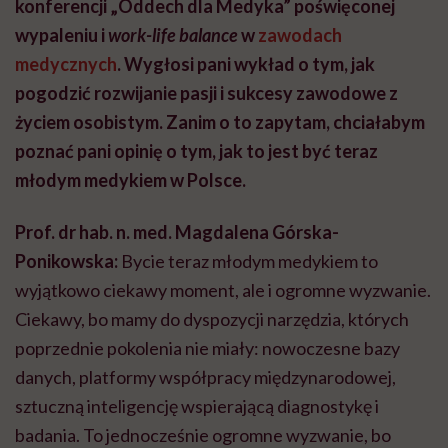
konferencji „Oddech dla Medyka” poświęconej
wypaleniu i
work-life balance
w
zawodach
medycznych
. Wygłosi pani wykład o tym, jak
pogodzić rozwijanie pasji i sukcesy zawodowe z
życiem osobistym. Zanim o to zapytam, chciałabym
poznać pani opinię o tym, jak to jest być teraz
młodym medykiem w Polsce.
Prof. dr hab. n. med. Magdalena Górska-
Ponikowska:
Bycie teraz młodym medykiem to
wyjątkowo ciekawy moment, ale i ogromne wyzwanie.
Ciekawy, bo mamy do dyspozycji narzędzia, których
poprzednie pokolenia nie miały: nowoczesne bazy
danych, platformy współpracy międzynarodowej,
sztuczną inteligencję wspierającą diagnostykę i
badania. To jednocześnie ogromne wyzwanie, bo