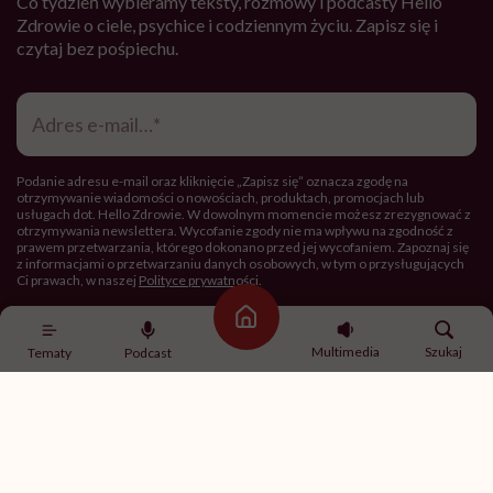
Co tydzień wybieramy teksty, rozmowy i podcasty Hello
Zdrowie o ciele, psychice i codziennym życiu. Zapisz się i
czytaj bez pośpiechu.
Adres
e-
mail
*
Podanie adresu e-mail oraz kliknięcie „Zapisz się” oznacza zgodę na
otrzymywanie wiadomości o nowościach, produktach, promocjach lub
usługach dot. Hello Zdrowie. W dowolnym momencie możesz zrezygnować z
otrzymywania newslettera. Wycofanie zgody nie ma wpływu na zgodność z
prawem przetwarzania, którego dokonano przed jej wycofaniem. Zapoznaj się
z informacjami o przetwarzaniu danych osobowych, w tym o przysługujących
Ci prawach, w naszej
Polityce prywatności
.
Strona główna
Zapisz się
Multimedia
Szukaj
Tematy
Podcast