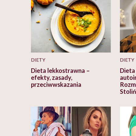
DIETY
DIETY
Dieta lekkostrawna –
Dieta
efekty, zasady,
autoi
przeciwwskazania
Rozmo
Stoli