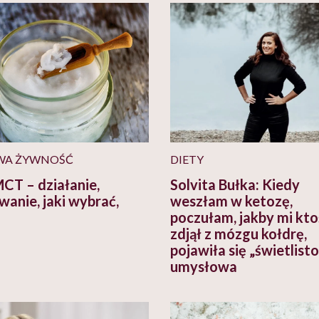
WA ŻYWNOŚĆ
DIETY
MCT – działanie,
Solvita Bułka: Kiedy
wanie, jaki wybrać,
weszłam w ketozę,
poczułam, jakby mi kto
zdjął z mózgu kołdrę,
pojawiła się „świetlist
umysłowa