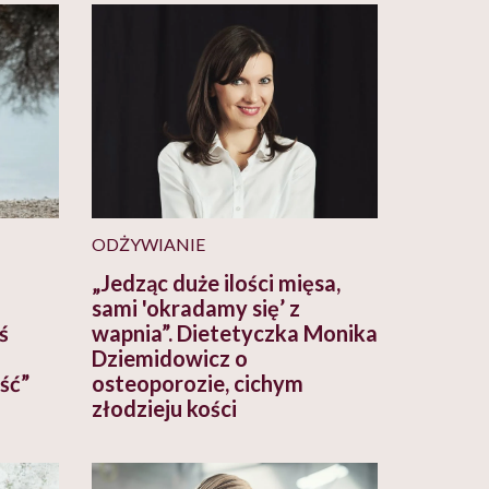
ODŻYWIANIE
„Jedząc duże ilości mięsa,
sami 'okradamy się’ z
ś
wapnia”. Dietetyczka Monika
Dziemidowicz o
ość”
osteoporozie, cichym
złodzieju kości