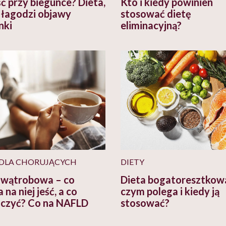
ść przy biegunce? Dieta,
Kto i kiedy powinien
 łagodzi objawy
stosować dietę
nki
eliminacyjną?
 DLA CHORUJĄCYCH
DIETY
 wątrobowa – co
Dieta bogatoresztkow
na niej jeść, a co
czym polega i kiedy ją
czyć? Co na NAFLD
stosować?