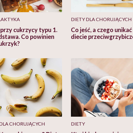
LAKTYKA
DIETY DLA CHORUJĄCYCH
 przy cukrzycy typu 1.
Co jeść, a czego unikać
dstawa. Co powinien
diecie przeciwgrzybicz
cukrzyk?
 DLA CHORUJĄCYCH
DIETY