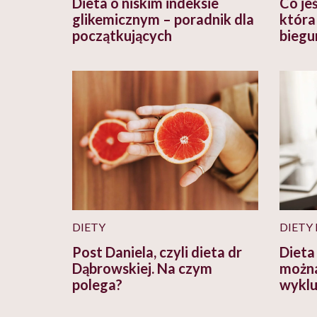
Dieta o niskim indeksie
Co je
glikemicznym – poradnik dla
która
początkujących
biegu
DIETY
DIETY
Post Daniela, czyli dieta dr
Dieta
Dąbrowskiej. Na czym
można 
polega?
wyklu