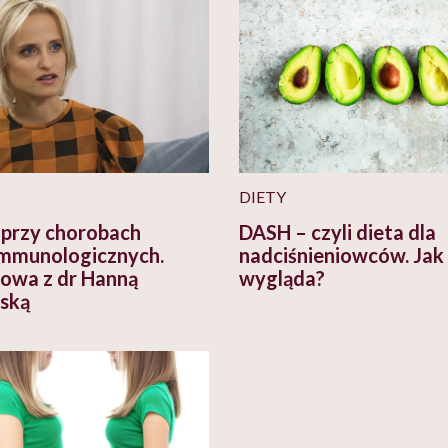
DIETY
 przy chorobach
DASH – czyli dieta dla
mmunologicznych.
nadciśnieniowców. Jak
wa z dr Hanną
wygląda?
ńską