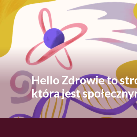
Hello Zdrowie to st
która jest społeczn