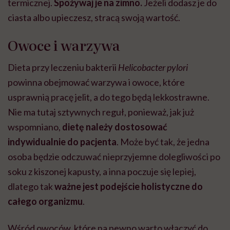
termicznej.
Spożywaj je na zimno.
Jeżeli dodasz je do
ciasta albo upieczesz, stracą swoją wartość.
Owoce i warzywa
Dieta przy leczeniu bakterii
Helicobacter pylori
powinna obejmować warzywa i owoce, które
usprawnią pracę jelit, a do tego będą lekkostrawne.
Nie ma tutaj sztywnych reguł, ponieważ, jak już
wspomniano,
dietę należy dostosować
indywidualnie do pacjenta
. Może być tak, że jedna
osoba będzie odczuwać nieprzyjemne dolegliwości po
soku z kiszonej kapusty, a inna poczuje się lepiej,
dlatego tak
ważne jest podejście holistyczne do
całego organizmu
.
Wśród owoców, które na pewno warto włączyć do