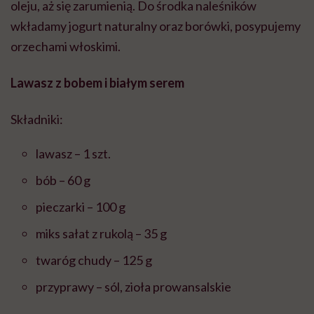
oleju, aż się zarumienią. Do środka naleśników
wkładamy jogurt naturalny oraz borówki, posypujemy
orzechami włoskimi.
Lawasz z bobem i białym serem
Składniki:
lawasz – 1 szt.
bób – 60 g
pieczarki – 100 g
miks sałat z rukolą – 35 g
twaróg chudy – 125 g
przyprawy – sól, zioła prowansalskie