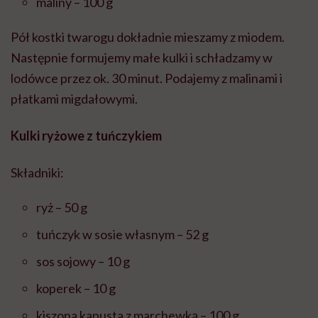
maliny – 100 g
Pół kostki twarogu dokładnie mieszamy z miodem.
Następnie formujemy małe kulki i schładzamy w
lodówce przez ok. 30 minut. Podajemy z malinami i
płatkami migdałowymi.
Kulki ryżowe z tuńczykiem
Składniki:
ryż – 50 g
tuńczyk w sosie własnym – 52 g
sos sojowy – 10 g
koperek – 10 g
kiszona kapusta z marchewką – 100 g