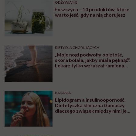
ODŻYWIANIE
Łuszczyca – 10 produktów, które
warto jeść, gdy na nią chorujesz
DIETY DLA CHORUJĄCYCH
„Moje nogi podwoiły objętość,
skóra bolała, jakby miała pęknąć”.
Lekarz tylko wzruszał ramionami:
„taka pani uroda”
BADANIA
Lipidogram a insulinooporność.
Dietetyczka kliniczna tłumaczy,
dlaczego związek między nimi jest
tak istotny