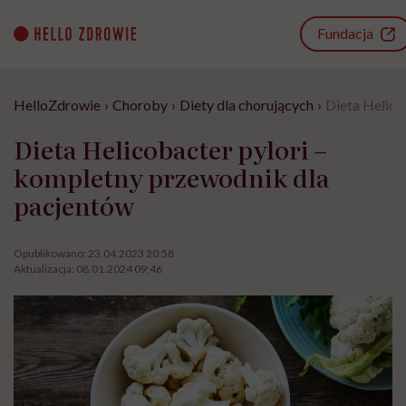
Go
to
Fundacja
content
HelloZdrowie
›
Choroby
›
Diety dla chorujących
›
Dieta Helico
Dieta Helicobacter pylori –
kompletny przewodnik dla
pacjentów
Opublikowano:
23.04.2023 20:58
Aktualizacja:
08.01.2024 09:46