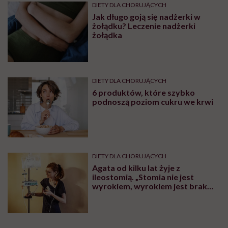
DIETY DLA CHORUJĄCYCH
Jak długo goją się nadżerki w
żołądku? Leczenie nadżerki
żołądka
DIETY DLA CHORUJĄCYCH
6 produktów, które szybko
podnoszą poziom cukru we krwi
DIETY DLA CHORUJĄCYCH
Agata od kilku lat żyje z
ileostomią. „Stomia nie jest
wyrokiem, wyrokiem jest brak
wiedzy”