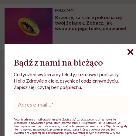
POLECAMY
8 rzeczy, za które pokocha cię
twój żołądek. Zobacz, jak
wspomóc jego funkcjonowanie!
Bądź z nami na bieżąco
Helicobacter pylori
dieta
– czego unikać?
Co tydzień wybieramy teksty, rozmowy i podcasty
Hello Zdrowie o ciele, psychice i codziennym życiu.
Zapisz się i czytaj bez pośpiechu.
Jeżeli chcesz zmienić swój jadłospis na lepszy
,
Adres
musisz pamiętać, że dieta przy
Helicobacter pylori
ma
e-
mail
*
też pewne wykluczenia. Poniżej znajdziesz listę
produktów, które należy wyeliminować lub mocno
Podanie adresu e-mail oraz kliknięcie „Zapisz się” oznacza zgodę na otrzymywanie
wiadomości o nowościach, produktach, promocjach lub usługach dot. Hello Zdrowie. W
dowolnym momencie możesz zrezygnować z otrzymywania newslettera. Wycofanie zgody
ograniczyć:
nie ma wpływu na zgodność z prawem przetwarzania, którego dokonano przed jej
wycofaniem. Zapoznaj się z informacjami o przetwarzaniu danych osobowych, w tym o