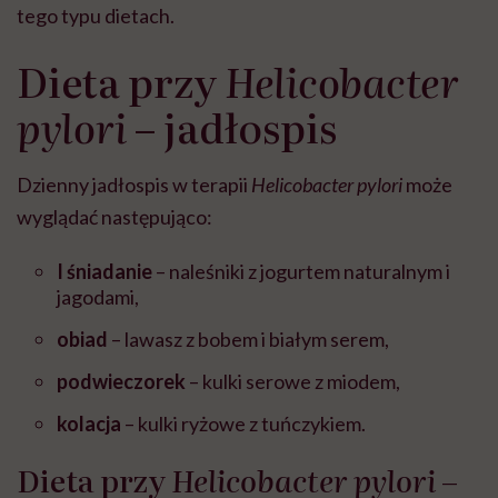
tego typu dietach.
Dieta przy
Helicobacter
pylori
– jadłospis
Dzienny jadłospis w terapii
Helicobacter pylori
może
wyglądać następująco:
I śniadanie
– naleśniki z jogurtem naturalnym i
jagodami,
obiad
– lawasz z bobem i białym serem,
podwieczorek
– kulki serowe z miodem,
kolacja
– kulki ryżowe z tuńczykiem.
Dieta przy
Helicobacter pylori
–