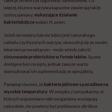
takie przetwory przygotować samodzielnie. Co
więcej, kiszone warzywa kapustne zawierają także
izotiocyjaniany,
wykazujące działanie
bakteriobójcze
wobec
H. pylori
.
Jeżeli nie możesz lub nie lubisz jeść naturalnego
nabiału czy kiszonych warzyw, skonsultuj się ze swoim
lekarzem prowadzącym – może wtedy zalecić
stosowanie probiotyków w formie leków
. Są one
dostępne bez recepty, jednak zawsze warto
skonsultować ich suplementację ze specjalistą.
Pamiętaj również, że
bakterie jelitowe są wrażliwe na
wysokie temperatury
. W związku z tym pokarmy, w
których wspomniane mikroorganizmy występują
naturalnie, nie powinny być poddawane obróbce