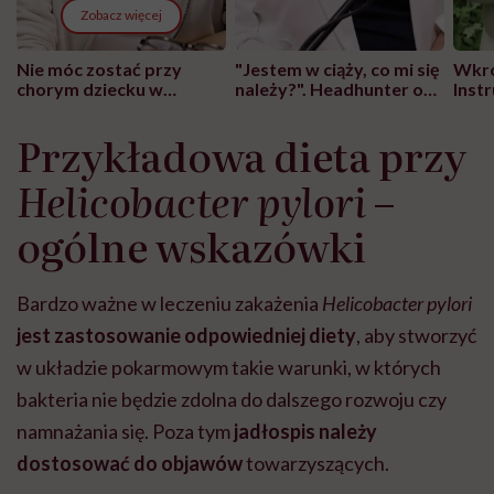
Zobacz więcej
Nie móc zostać przy
"Jestem w ciąży, co mi się
Wkró
chorym dziecku w
należy?". Headhunter o
Inst
szpitalu to tortura.
zmianie pokoleniowej u
atak
"Przeszkadzać w tym
kobiet w ciąży na rynku
wars
Przykładowa dieta przy
może chyba tylko
pracy
eksp
głupota i brak
Helicobacter pylori
–
wyobraźni"
ogólne wskazówki
Bardzo ważne w leczeniu zakażenia
Helicobacter pylori
jest zastosowanie odpowiedniej diety
, aby stworzyć
w układzie pokarmowym takie warunki, w których
bakteria nie będzie zdolna do dalszego rozwoju czy
namnażania się. Poza tym
jadłospis należy
dostosować do objawów
towarzyszących.