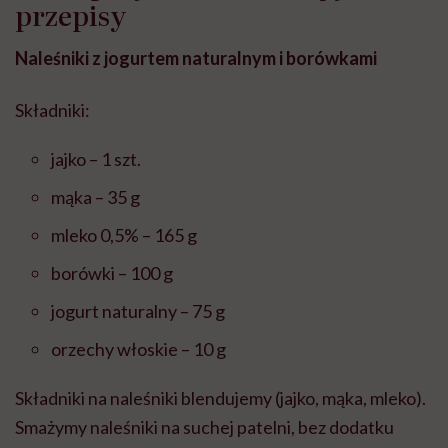
przepisy
Naleśniki z jogurtem naturalnym i borówkami
Składniki:
jajko – 1 szt.
mąka – 35 g
mleko 0,5% – 165 g
borówki – 100 g
jogurt naturalny – 75 g
orzechy włoskie – 10 g
Składniki na naleśniki blendujemy (jajko, mąka, mleko).
Smażymy naleśniki na suchej patelni, bez dodatku