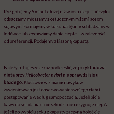
Ryż gotujemy 5 minut dłużej niż w instrukcji. Tuńczyka
odsączamy, mieszamy z ostudzonym ryżem i sosem
sojowym. Formujemy w kulki, następnie schładzamy w
lodówce lub zostawiamy danie ciepłe – w zależności
od preferencji. Podajemy z kiszoną kapustą.
Należy tutaj jeszcze raz podkreślić, że
przykładowa
dieta przy
Helicobacter pylori
nie sprawdzi się u
każdego
. Kluczowe w zmianie nawyków
żywieniowych jest obserwowanie swojego ciała i
postępowanie według samopoczucia. Jeżeli picie
kawy do śniadania ci nie szkodzi, nie rezygnuj z niej. A
jeżeli po wypiciu soku z kapusty zaczyna boleć cię