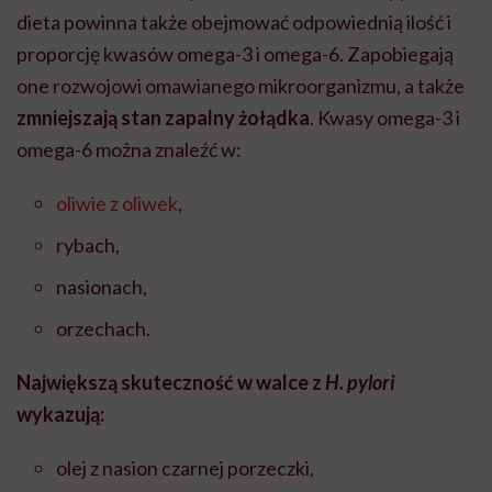
dieta powinna także obejmować odpowiednią ilość i
proporcję kwasów omega-3 i omega-6. Zapobiegają
one rozwojowi omawianego mikroorganizmu, a także
zmniejszają stan zapalny żołądka
. Kwasy omega-3 i
omega-6 można znaleźć w:
oliwie z oliwek
,
rybach,
nasionach,
orzechach.
Największą skuteczność w walce z
H. pylori
wykazują:
olej z nasion czarnej porzeczki,