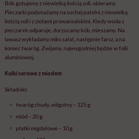
Bób gotujemy z niewielką ilością soli, obieramy.
Pieczarki podsmażamy na suchej patelni z niewielką
ilością soli i z ziołami prowansalskimi. Kiedy woda z
pieczarek odparuje, dorzucamy bób, mieszamy. Na
lawasz wykładamy miks sałat, następnie farsz, a na
koniec twaróg. Zwijamy, najwygodniej będzie w folii
aluminiowej.
Kulki serowe z miodem
Składniki:
twaróg chudy, wilgotny – 125 g
miód – 20 g
płatki migdałowe – 10 g