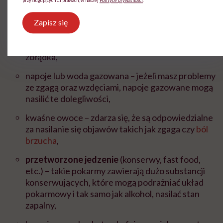
przysługujących Ci prawach, w naszej
Polityce prywatności
.
alkohol
– napoje alkoholowe są niewskazane do
spożycia zarówno przez zdrowych, jak i chorych
Zapisz się
ludzi. W przypadku omawianej choroby są
odpowiedzialne za nasilanie się stanu zapalnego
żołądka,
napoje lub woda gazowana – jeżeli masz problemy
ze zgagą oraz wzdęciami, napoje gazowane mogą
nasilić te dolegliwości,
kwaśne owoce – zdarza się, że są odpowiedzialne
za nasilanie się objawów takich jak zgaga czy
ból
brzucha
,
przetworzone jedzenie
(konserwy, fast food,
etc.) – takie pokarmy zawierają dużo substancji
konserwujących, które mogą podrażniać układ
pokarmowy i tak samo jak alkohol, nasilać stan
zapalny,