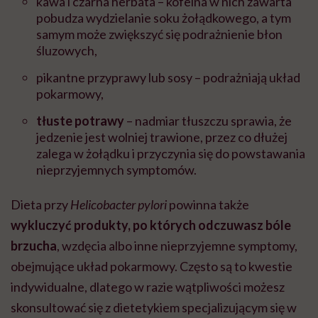
kawa i czarna herbata – kofeina w nich zawarta
pobudza wydzielanie soku żołądkowego, a tym
samym może zwiększyć się podrażnienie błon
śluzowych,
pikantne przyprawy lub sosy – podrażniają układ
pokarmowy,
tłuste potrawy
– nadmiar tłuszczu sprawia, że
jedzenie jest wolniej trawione, przez co dłużej
zalega w żołądku i przyczynia się do powstawania
nieprzyjemnych symptomów.
Dieta przy
Helicobacter pylori
powinna także
wykluczyć produkty, po których odczuwasz bóle
brzucha
, wzdęcia albo inne nieprzyjemne symptomy,
obejmujące układ pokarmowy. Często są to kwestie
indywidualne, dlatego w razie wątpliwości możesz
skonsultować się z dietetykiem specjalizującym się w