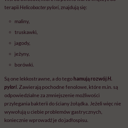
terapii
Helicobacter pylori
, znajdują się:
maliny,
truskawki,
jagody,
jeżyny,
borówki.
Są one lekkostrawne, a do tego
hamują rozwój
H.
pylori
. Zawierają pochodne fenolowe, które m.in. są
odpowiedzialne za zmniejszenie możliwości
przylegania bakterii do ściany żołądka. Jeżeli więc nie
wywołują u ciebie problemów gastrycznych,
koniecznie wprowadź je do jadłospisu.