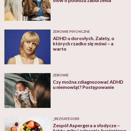
słów o podłożu zaburzenia
ZDROWIE PSYCHICZNE
ADHD u dorosłych. Zalety, o
których rzadko się mówi – a
warto
ZDROWIE
Czy można zdiagnozować ADHD
u niemowląt? Postępowanie
_BEZ KATEGORII
Zespół Aspergera a słodycze –
fakty, mity i zalecenia żywieniowe