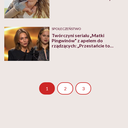
SPOŁECZEŃSTWO
Twórczyni serialu „Matki
Pingwinów” z apelem do
rządzących: „Przestańcie to
zaniedbywać”
Strona
Strona
1
2
3