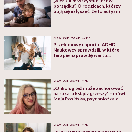
„Ależ z nim wszystko jest w
porządku”. O rodzicach, którzy
boją się usłyszeć, że to autyzm
ZDROWIE PSYCHICZNE
Przełomowy raport o ADHD.
Naukowcy sprawdzili, w które
terapie naprawdę warto
zainwestować
ZDROWIE PSYCHICZNE
„Onkolog też może zachorować
na raka, a ksiądz grzeszy” – mówi
Maja Rosińska, psycholożka z
zespołem Tourette’a i ADHD
ZDROWIE PSYCHICZNE
„ADHD i inteligencja nie mają ze