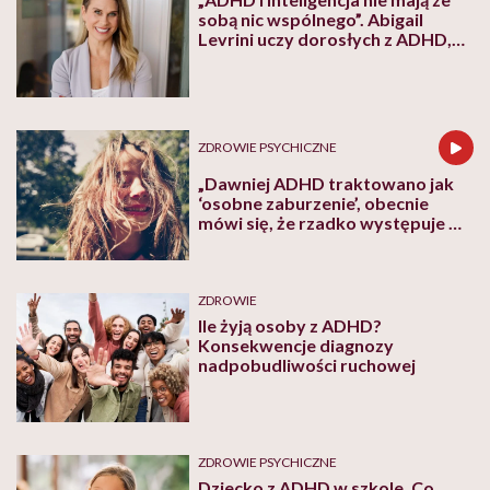
sobą nic wspólnego”. Abigail
Levrini uczy dorosłych z ADHD,
jak osiągać cele i odzyskać spokój
ZDROWIE PSYCHICZNE
„Dawniej ADHD traktowano jak
‘osobne zaburzenie’, obecnie
mówi się, że rzadko występuje w
pojedynkę”. Z Anną Gutenberg-
Pielą rozmawiamy o ADHD u
dzieci
ZDROWIE
Ile żyją osoby z ADHD?
Konsekwencje diagnozy
nadpobudliwości ruchowej
ZDROWIE PSYCHICZNE
Dziecko z ADHD w szkole. Co