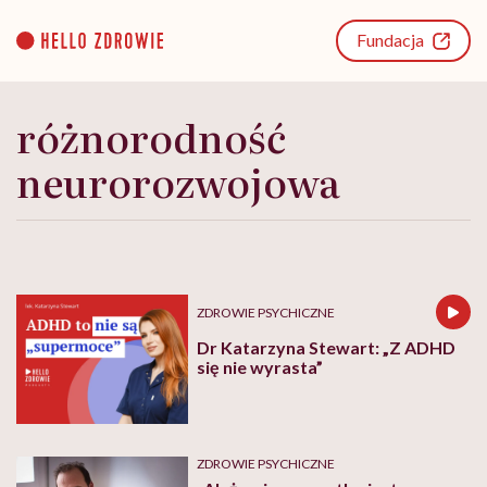
Go
to
Fundacja
content
różnorodność
neurorozwojowa
ZDROWIE PSYCHICZNE
Dr Katarzyna Stewart: „Z ADHD
się nie wyrasta”
ZDROWIE PSYCHICZNE