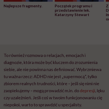
Najlepsze fragmenty.
Początek programu i
Z
przedstawienie lek.
D
Katarzyny Stewart
i
o
To również rozmowa o relacjach, emocjach i
diagnozie, która może być kluczem do zrozumienia
siebie, ale nie powinna nas definiować. Wybrzmiewa
tu ważna rzecz: ADHD nie jest „supermocą”, tylko
zbiorem realnych trudności, które – jeśli się nimi nie
zaopiekujemy – mogą prowadzić
m.in
. do
depresji
, lęku
czy uzależnień. Jeśli coś w twoim funkcjonowaniu cię
niepokoi, warto to sprawdzić u specjalisty.