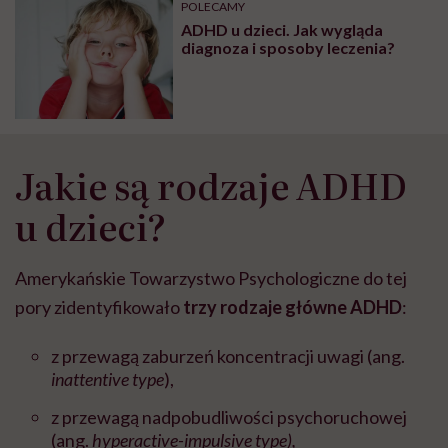
POLECAMY
głupota i brak
ADHD u dzieci. Jak wygląda
wyobraźni"
diagnoza i sposoby leczenia?
Jakie są rodzaje ADHD
u dzieci?
Amerykańskie Towarzystwo Psychologiczne do tej
pory zidentyfikowało
trzy rodzaje główne ADHD
:
z przewagą zaburzeń koncentracji uwagi
(ang.
inattentive type
),
z przewagą nadpobudliwości psychoruchowej
(ang.
hyperactive-impulsive type),