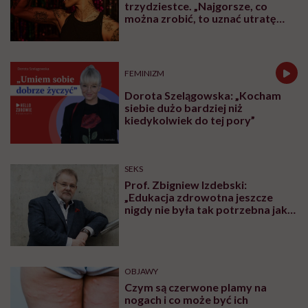
trzydziestce. „Najgorsze, co
można zrobić, to uznać utratę
sprawności za nieunikniony
element starzenia”
FEMINIZM
Dorota Szelągowska: „Kocham
siebie dużo bardziej niż
kiedykolwiek do tej pory”
SEKS
Prof. Zbigniew Izdebski:
„Edukacja zdrowotna jeszcze
nigdy nie była tak potrzebna jak
teraz, kiedy jest taki chaos
informacyjny”
OBJAWY
Czym są czerwone plamy na
nogach i co może być ich