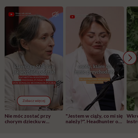
Zobacz więcej
Nie móc zostać przy
"Jestem w ciąży, co mi się
Wkró
chorym dziecku w
należy?". Headhunter o
Inst
szpitalu to tortura.
zmianie pokoleniowej u
atak
"Przeszkadzać w tym
kobiet w ciąży na rynku
wars
może chyba tylko
pracy
eksp