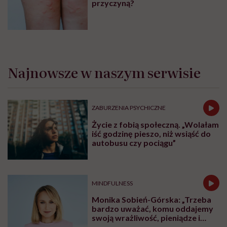
przyczyną?
Najnowsze w naszym serwisie
ZABURZENIA PSYCHICZNE
Życie z fobią społeczną. „Wolałam
iść godzinę pieszo, niż wsiąść do
autobusu czy pociągu”
MINDFULNESS
Monika Sobień-Górska: „Trzeba
bardzo uważać, komu oddajemy
swoją wrażliwość, pieniądze i
zaufanie”