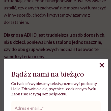
utrudniają codzienne funkcjonowanie. Należy zawsze
ustalić, czy danych zachowań nie można wytłumaczyć
w inny sposób, choćby kryzysem związanym z
dorastaniem.
Diagnoza ADHD jest trudniejsza u osób dorosłych,
niż u dzieci, ponieważ nie ustalono jednoznacznie,
czy do obu grup wiekowych można stosować te
same kryteria oceny.
O ekspertce:
Bądź z nami na bieżąco
Renata Sikorska
– psycholożka kliniczna i
Co tydzień wybieramy teksty, rozmowy i podcasty
Hello Zdrowie o ciele, psychice i codziennym życiu.
psychoterapeutka CBT, terapeutka
EMDR
, TSR,
Zapisz się i czytaj bez pośpiechu.
Interwent Kryzysowy, specjalistka wczesnego
Adres
wspomagania rozwoju, terapeutka integracji
e-