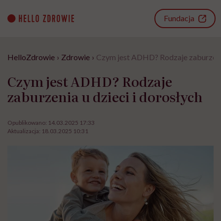
Go
to
Fundacja
content
HelloZdrowie
›
Zdrowie
›
Czym jest ADHD? Rodzaje zaburzenia
Czym jest ADHD? Rodzaje
zaburzenia u dzieci i dorosłych
Opublikowano:
14.03.2025 17:33
Aktualizacja:
18.03.2025 10:31