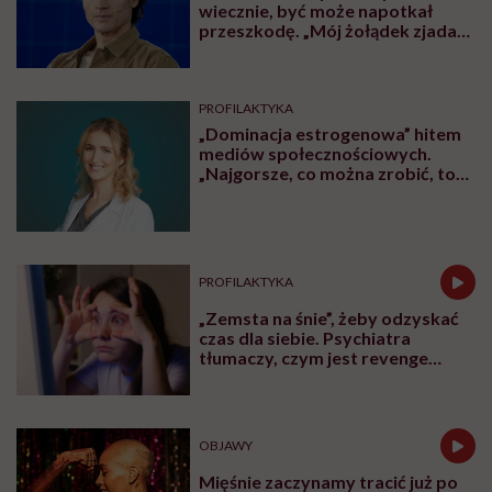
wiecznie, być może napotkał
przeszkodę. „Mój żołądek zjada
sam siebie”
PROFILAKTYKA
„Dominacja estrogenowa” hitem
mediów społecznościowych.
„Najgorsze, co można zrobić, to
leczyć modne hasło”
PROFILAKTYKA
„Zemsta na śnie”, żeby odzyskać
czas dla siebie. Psychiatra
tłumaczy, czym jest revenge
bedtime procrastination
OBJAWY
Mięśnie zaczynamy tracić już po