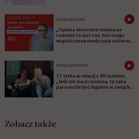
RODZICIELSTWO
„Opieka skoncentrowana na
rodzinie to jest coś, bez czego
współczesna medycyna sobie nie
poradzi”
SPOŁECZEŃSTWO
17-latka w relacji z 40-latkiem.
„Jeśli nie ma przymusu, to taka
para może być legalnie w związku.
I mówiąc brutalnie: nic nikomu do
tego”
Zobacz także