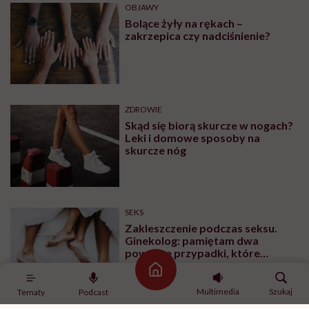
OBJAWY
Bolące żyły na rękach –
zakrzepica czy nadciśnienie?
ZDROWIE
Skąd się biorą skurcze w nogach?
Leki i domowe sposoby na
skurcze nóg
SEKS
Zakleszczenie podczas seksu.
Ginekolog: pamiętam dwa
poważne przypadki, które
wymagały interwencji szpitalnej
Strona główna
Multimedia
Szukaj
Tematy
Podcast