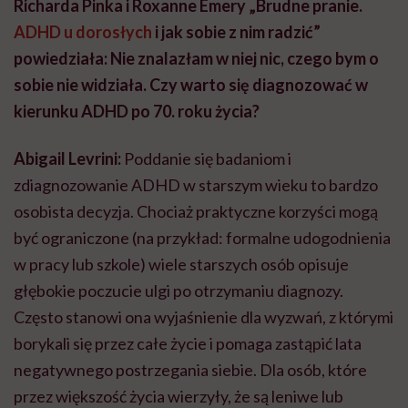
Richarda Pink
a i
Roxanne Emery
„Brudne pranie.
ADHD u dorosłych
i jak sobie z nim radzić
”
powiedziała: Nie znalazłam w niej nic, czego bym o
sobie nie widziała. Czy warto się diagnozować w
kierunku ADHD po 70. roku życia?
Abigail Levrini:
Poddanie się badaniom i
zdiagnozowanie ADHD w starszym wieku to bardzo
osobista decyzja. Chociaż praktyczne korzyści mogą
być ograniczone (na przykład: formalne udogodnienia
w pracy lub szkole) wiele starszych osób opisuje
głębokie poczucie ulgi po otrzymaniu diagnozy.
Często stanowi ona wyjaśnienie dla wyzwań, z którymi
borykali się przez całe życie i pomaga zastąpić lata
negatywnego postrzegania siebie. Dla osób, które
przez większość życia wierzyły, że są leniwe lub