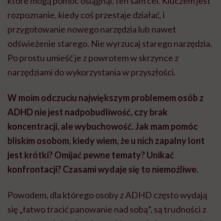
które mogą pomóc osiągnąć ten sam cel. Kluczem jest
rozpoznanie, kiedy coś przestaje działać, i
przygotowanie nowego narzędzia lub nawet
odświeżenie starego. Nie wyrzucaj starego narzędzia.
Po prostu umieść je z powrotem w skrzynce z
narzędziami do wykorzystania w przyszłości.
W moim odczuciu największym problemem osób z
ADHD nie jest nadpobudliwość, czy brak
koncentracji, ale wybuchowość. Jak mam pomóc
bliskim osobom, kiedy wiem, że u nich zapalny lont
jest krótki? Omijać pewne tematy? Unikać
konfrontacji? Czasami wydaje się to niemożliwe.
Powodem, dla którego osoby z ADHD często wydają
się „łatwo tracić panowanie nad sobą”, są trudności z