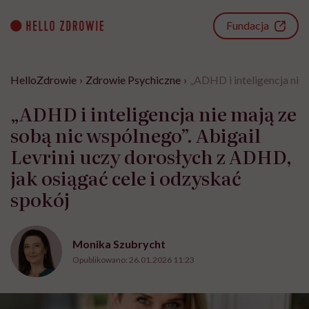
Go
to
Fundacja
content
HelloZdrowie
›
Zdrowie Psychiczne
›
„ADHD i inteligencja nie 
„ADHD i inteligencja nie mają ze
sobą nic wspólnego”. Abigail
Levrini uczy dorosłych z ADHD,
jak osiągać cele i odzyskać
spokój
Monika Szubrycht
Opublikowano:
26.01.2026 11:23