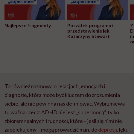
Najlepsze fragmenty.
Początek programu i
Z
przedstawienie lek.
D
Katarzyny Stewart
i
o
To również rozmowa o relacjach, emocjach i
diagnozie, która może być kluczem do zrozumienia
siebie, ale nie powinna nas definiować. Wybrzmiewa
tu ważna rzecz: ADHD nie jest „supermocą”, tylko
zbiorem realnych trudności, które – jeśli się nimi nie
zaopiekujemy – mogą prowadzić
m.in
. do
depresji
, lęku