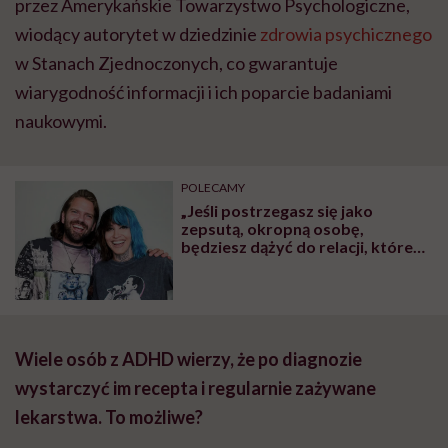
przez Amerykańskie Towarzystwo Psychologiczne,
wiodący autorytet w dziedzinie
zdrowia psychicznego
w Stanach Zjednoczonych, co gwarantuje
wiarygodność informacji i ich poparcie badaniami
naukowymi.
POLECAMY
„Jeśli postrzegasz się jako
zepsutą, okropną osobę,
będziesz dążyć do relacji, które
sprawią, że będziesz się tak
czuła”. Roxanne Emery i Richard
Pink o budowaniu związku z
osobą z ADHD
Wiele osób z ADHD wierzy, że po diagnozie
wystarczyć im recepta i regularnie zażywane
lekarstwa. To możliwe?