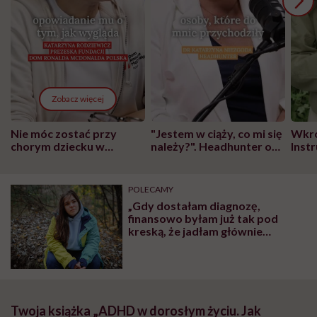
Zobacz więcej
Nie móc zostać przy
"Jestem w ciąży, co mi się
Wkró
chorym dziecku w
należy?". Headhunter o
Inst
szpitalu to tortura.
zmianie pokoleniowej u
atak
"Przeszkadzać w tym
kobiet w ciąży na rynku
wars
może chyba tylko
pracy
eksp
POLECAMY
głupota i brak
„Gdy dostałam diagnozę,
wyobraźni"
finansowo byłam już tak pod
kreską, że jadłam głównie
ziemniaki z cebulą”. Ile kosztuje
kobiece ADHD?
Twoja książka „ADHD w dorosłym życiu. Jak