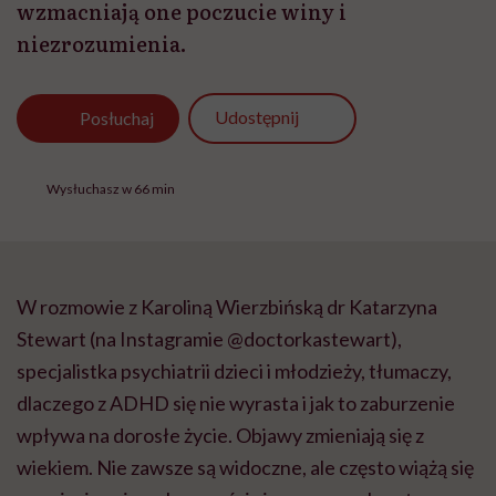
wzmacniają one poczucie winy i
niezrozumienia.
Udostępnij
Posłuchaj
Wysłuchasz w 66 min
W rozmowie z Karoliną Wierzbińską dr Katarzyna
Stewart (na Instagramie @doctorkastewart),
specjalistka psychiatrii dzieci i młodzieży, tłumaczy,
dlaczego z ADHD się nie wyrasta i jak to zaburzenie
wpływa na dorosłe życie. Objawy zmieniają się z
wiekiem. Nie zawsze są widoczne, ale często wiążą się