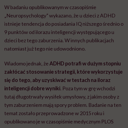
W badaniu opublikowanym w czasopiśmie
„Neuropsychology” wykazano, że u dzieci z ADHD
istnieje tendencja do posiadania IQ niższego średnio o
9 punktów od ilorazu inteligencji występującego u
dzieci bez tego zaburzenia. W innych publikacjach
natomiast już tego nie udowodniono.
Wiadomo jednak, że
ADHD potrafi w dużym stopniu
zakłócać stosowanie strategii, które wykorzystuje
się do tego, aby uzyskiwać w testach na iloraz
inteligencji dobre wyniki
. Poza tym w grę wchodzi
tutaj długotrwały wysiłek umysłowy,
z jakim osoby z
tym zaburzeniem mają spory problem. Badanie na ten
temat zostało przeprowadzone w 2015 roku i
opublikowano je w czasopiśmie medycznym PLOS