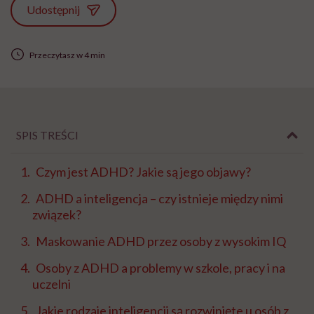
Udostępnij
Przeczytasz w 4 min
SPIS TREŚCI
Czym jest ADHD? Jakie są jego objawy?
ADHD a inteligencja – czy istnieje między nimi
związek?
Maskowanie ADHD przez osoby z wysokim IQ
Osoby z ADHD a problemy w szkole, pracy i na
uczelni
Jakie rodzaje inteligencji są rozwinięte u osób z