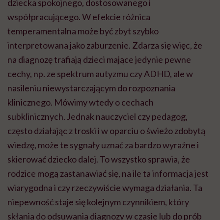
dziecka spokojnego, dostosowanego i
współpracującego. W efekcie różnica
temperamentalna może być zbyt szybko
interpretowana jako zaburzenie. Zdarza się więc, że
na diagnozę trafiają dzieci mające jedynie pewne
cechy, np. ze spektrum autyzmu czy ADHD, ale w
nasileniu niewystarczającym do rozpoznania
klinicznego. Mówimy wtedy o cechach
subklinicznych. Jednak nauczyciel czy pedagog,
często działając z troski i w oparciu o świeżo zdobytą
wiedzę, może te sygnały uznać za bardzo wyraźne i
skierować dziecko dalej. To wszystko sprawia, że
rodzice mogą zastanawiać się, na ile ta informacja jest
wiarygodna i czy rzeczywiście wymaga działania. Ta
niepewność staje się kolejnym czynnikiem, który
skłania do odsuwania diagnozy w czasie lub do prób