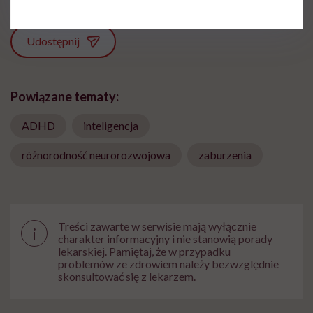
Udostępnij
Powiązane tematy:
ADHD
inteligencja
różnorodność neurorozwojowa
zaburzenia
Treści zawarte w serwisie mają wyłącznie
i
charakter informacyjny i nie stanowią porady
lekarskiej. Pamiętaj, że w przypadku
problemów ze zdrowiem należy bezwzględnie
skonsultować się z lekarzem.