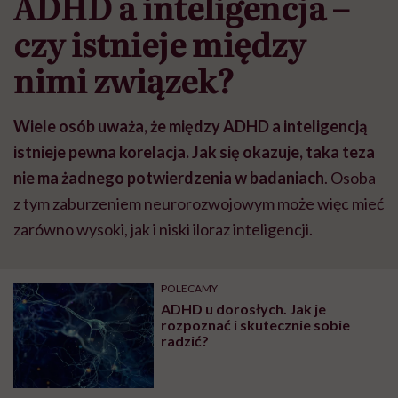
ADHD a inteligencja –
może chyba tylko
pracy
eksp
głupota i brak
czy istnieje między
wyobraźni"
nimi związek?
Wiele osób uważa, że między ADHD a inteligencją
istnieje pewna korelacja. Jak się okazuje, taka teza
nie ma żadnego potwierdzenia w badaniach
. Osoba
z tym zaburzeniem neurorozwojowym może więc mieć
zarówno wysoki, jak i niski iloraz inteligencji.
POLECAMY
ADHD u dorosłych. Jak je
rozpoznać i skutecznie sobie
radzić?