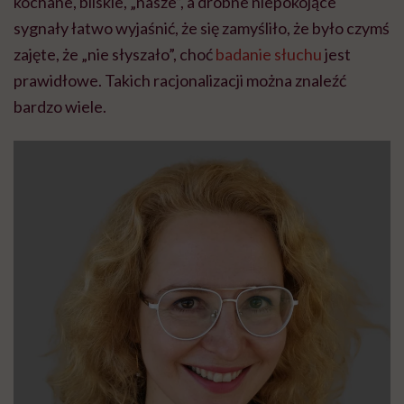
kochane, bliskie, „nasze”, a drobne niepokojące
sygnały łatwo wyjaśnić, że się zamyśliło, że było czymś
zajęte, że „nie słyszało”, choć
badanie słuchu
jest
prawidłowe. Takich racjonalizacji można znaleźć
bardzo wiele.