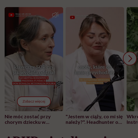
Zobacz więcej
Nie móc zostać przy
"Jestem w ciąży, co mi się
Wkró
chorym dziecku w
należy?". Headhunter o
Inst
szpitalu to tortura.
zmianie pokoleniowej u
atak
"Przeszkadzać w tym
kobiet w ciąży na rynku
wars