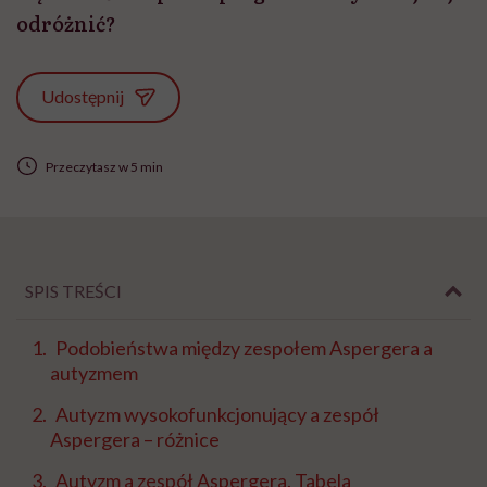
odróżnić?
Udostępnij
Przeczytasz w 5 min
SPIS TREŚCI
Podobieństwa między zespołem Aspergera a
autyzmem
Autyzm wysokofunkcjonujący a zespół
Aspergera – różnice
Autyzm a zespół Aspergera. Tabela