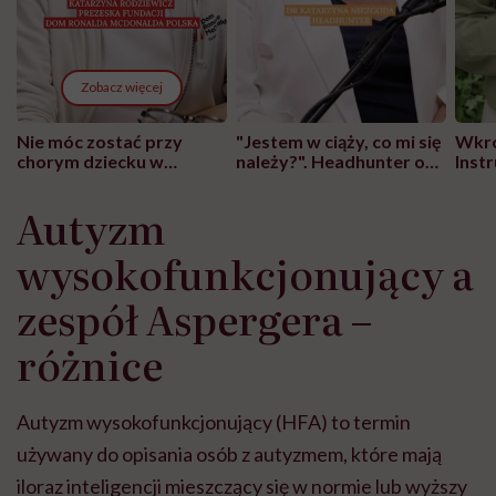
Zobacz więcej
Nie móc zostać przy
"Jestem w ciąży, co mi się
Wkró
chorym dziecku w
należy?". Headhunter o
Inst
szpitalu to tortura.
zmianie pokoleniowej u
atak
"Przeszkadzać w tym
kobiet w ciąży na rynku
wars
Autyzm
może chyba tylko
pracy
eksp
głupota i brak
wysokofunkcjonujący a
wyobraźni"
zespół Aspergera –
różnice
Autyzm wysokofunkcjonujący (HFA) to termin
używany do opisania osób z autyzmem, które mają
iloraz inteligencji mieszczący się w normie lub wyższy