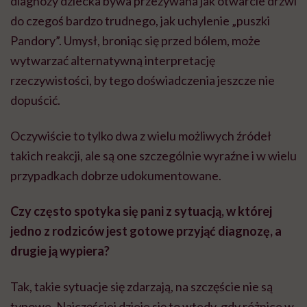
diagnozy dziecka bywa przeżywana jak otwarcie drzwi
do czegoś bardzo trudnego, jak uchylenie „puszki
Pandory”. Umysł, broniąc się przed bólem, może
wytwarzać alternatywną interpretację
rzeczywistości, by tego doświadczenia jeszcze nie
dopuścić.
Oczywiście to tylko dwa z wielu możliwych źródeł
takich reakcji, ale są one szczególnie wyraźne i w wielu
przypadkach dobrze udokumentowane.
Czy często spotyka się pani z sytuacją, w której
jedno z rodziców jest gotowe przyjąć diagnozę, a
drugie ją wypiera?
Tak, takie sytuacje się zdarzają, na szczęście nie są
typowe. Najczęściej dzieje się to wtedy, gdy różnice w