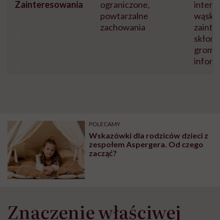
Zainteresowania
ograniczone,
intens
powtarzalne
wąski
zachowania
zainte
skłonn
groma
inform
POLECAMY
Wskazówki dla rodziców dzieci z
zespołem Aspergera. Od czego
zacząć?
Znaczenie właściwej