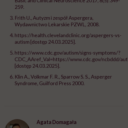
Basic and Clinical Neuroscience 2017, 8(5):349-
259.
Frith U., Autyzm i zespół Aspergera,
Wydawnictwo Lekarskie PZWL, 2008.
https://health.clevelandclinic.org/aspergers-vs-
autism [dostęp 24.03.2025].
https://www.cdc.gov/autism/signs-symptoms/?
CDC_AAref_Val=https://www.cdc.gov/ncbddd/auti
[dostęp 24.03.2025].
Klin A., Volkmar F. R., Sparrow S. S., Asperger
Syndrome, Guilford Press 2000.
Agata Domagała