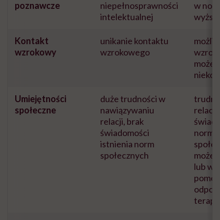
poznawcze
niepełnosprawności
w norm
intelektualnej
wyższ
Kontakt
unikanie kontaktu
możliw
wzrokowy
wzrokowego
wzroko
może 
nieko
Umiejętności
duże trudności w
trudno
społeczne
nawiązywaniu
relacja
relacji, brak
świad
świadomości
norm
istnienia norm
społe
społecznych
może b
lub wy
pomoc
odpowi
terapii