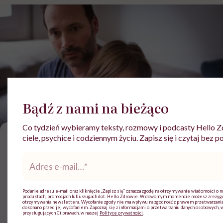
Bądź z nami na bieżąco
fot. Mayte Torres, Getty Images
Co tydzień wybieramy teksty, rozmowy i podcasty Hello Z
D
ciele, psychice i codziennym życiu. Zapisz się i czytaj bez p
iagnoza, zwłaszcza u małego dziecka,
Adres
nie daje jednoznacznych odpowiedzi.
e-
Nie mówi jeszcze, jak będzie wyglądało
mail
*
dalsze życie, czy trudności będą dotyczyć
Podanie adresu e-mail oraz kliknięcie „Zapisz się” oznacza zgodę na otrzymywanie wiadomości o n
produktach, promocjach lub usługach dot. Hello Zdrowie. W dowolnym momencie możesz zrezyg
tylko spektrum autyzmu, czy pojawią się
otrzymywania newslettera. Wycofanie zgody nie ma wpływu na zgodność z prawem przetwarzania
dokonano przed jej wycofaniem. Zapoznaj się z informacjami o przetwarzaniu danych osobowych, 
dodatkowe wyzwania, czy dziecko przy
przysługujących Ci prawach, w naszej
Polityce prywatności
.