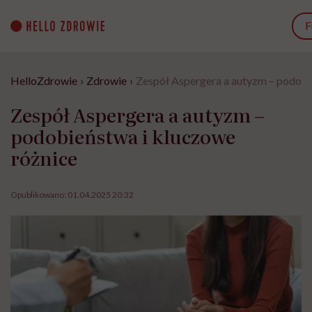
Go
to
F
content
HelloZdrowie
›
Zdrowie
›
Zespół Aspergera a autyzm – podobi
Zespół Aspergera a autyzm –
podobieństwa i kluczowe
różnice
Opublikowano:
01.04.2025 20:32