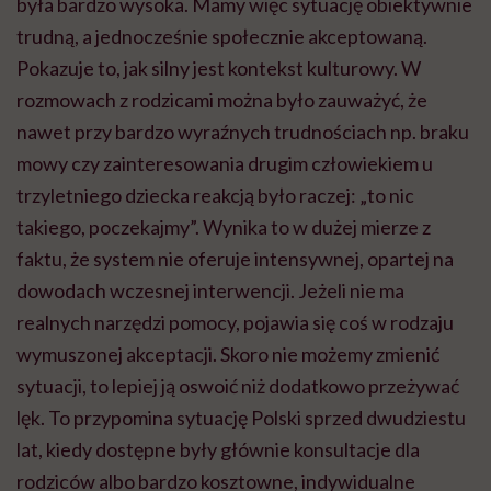
była bardzo wysoka. Mamy więc sytuację obiektywnie
trudną, a jednocześnie społecznie akceptowaną.
Pokazuje to, jak silny jest kontekst kulturowy. W
rozmowach z rodzicami można było zauważyć, że
nawet przy bardzo wyraźnych trudnościach np. braku
mowy czy zainteresowania drugim człowiekiem u
trzyletniego dziecka reakcją było raczej: „to nic
takiego, poczekajmy”. Wynika to w dużej mierze z
faktu, że system nie oferuje intensywnej, opartej na
dowodach wczesnej interwencji. Jeżeli nie ma
realnych narzędzi pomocy, pojawia się coś w rodzaju
wymuszonej akceptacji. Skoro nie możemy zmienić
sytuacji, to lepiej ją oswoić niż dodatkowo przeżywać
lęk. To przypomina sytuację Polski sprzed dwudziestu
lat, kiedy dostępne były głównie konsultacje dla
rodziców albo bardzo kosztowne, indywidualne