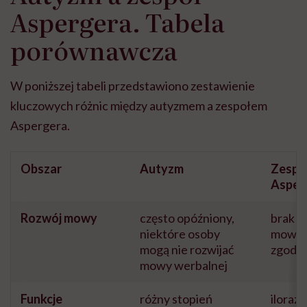
Aspergera. Tabela
porównawcza
W poniższej tabeli przedstawiono zestawienie
kluczowych różnic między autyzmem a zespołem
Aspergera.
Obszar
Autyzm
Zespó
Asper
Rozwój mowy
często opóźniony,
brak o
niektóre osoby
mowa r
mogą nie rozwijać
zgodni
mowy werbalnej
Funkcje
różny stopień
iloraz 