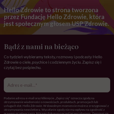
Podłożem jest trudność w kontroli emocji
Osoby z ADHD gorzej tolerują odrzucenie
Nieleczone ADHD sprzyja rozwojowi uzależnień