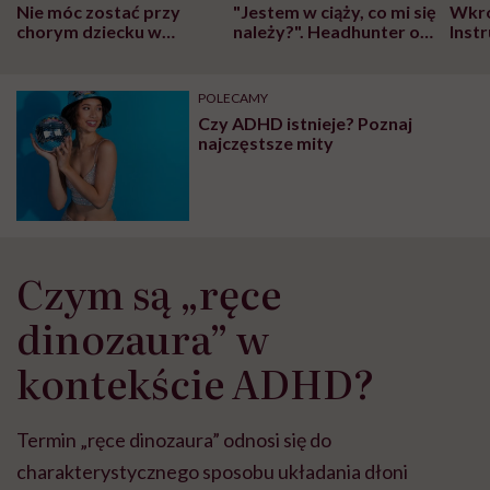
Nie móc zostać przy
"Jestem w ciąży, co mi się
Wkró
chorym dziecku w
należy?". Headhunter o
Inst
szpitalu to tortura.
zmianie pokoleniowej u
atak
"Przeszkadzać w tym
kobiet w ciąży na rynku
wars
może chyba tylko
pracy
eksp
POLECAMY
głupota i brak
Czy ADHD istnieje? Poznaj
wyobraźni"
najczęstsze mity
Czym są „ręce
dinozaura” w
kontekście ADHD?
Termin „ręce dinozaura” odnosi się do
charakterystycznego sposobu układania dłoni