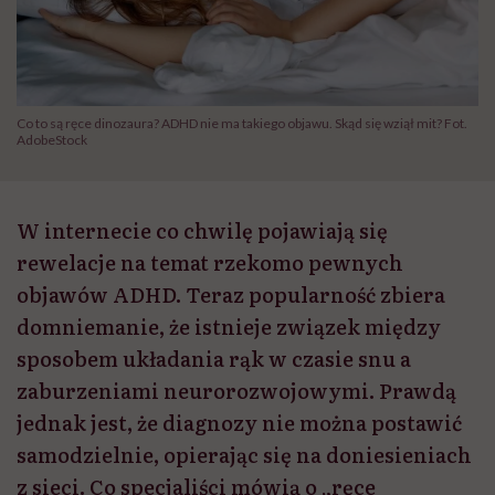
Co to są ręce dinozaura? ADHD nie ma takiego objawu. Skąd się wziął mit? Fot.
AdobeStock
W internecie co chwilę pojawiają się
rewelacje na temat rzekomo pewnych
objawów ADHD. Teraz popularność zbiera
domniemanie, że istnieje związek między
sposobem układania rąk w czasie snu a
zaburzeniami neurorozwojowymi. Prawdą
jednak jest, że diagnozy nie można postawić
samodzielnie, opierając się na doniesieniach
z sieci. Co specjaliści mówią o „ręce