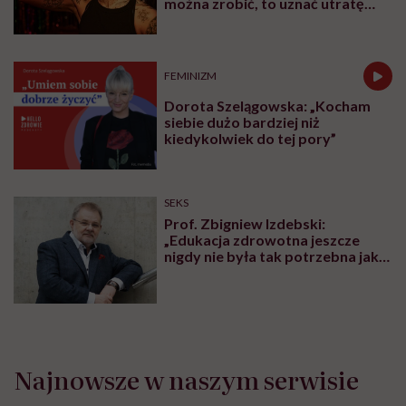
Spotify
Apple Podcasts
Rozdziały tego
podcastu
Najlepsze fragmenty.