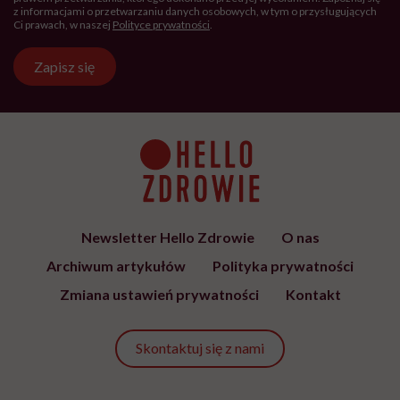
ADHD to nie jest supermoc. Psychiatra: Nie
romantyzujmy zaburzeń
Mówi się "jestem ADHD-owcem". "Diagnoza nie
powinna nas definiować"