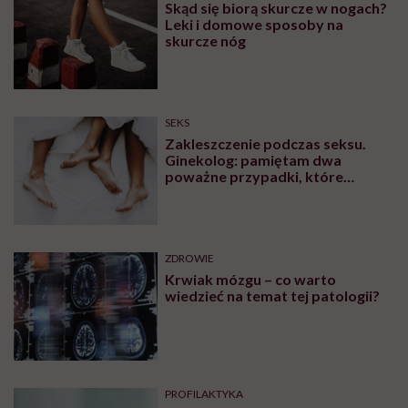
Co nam może dać diagnoza ADHD? "To nie jest
usprawiedliwienie"
Jak działają leki na ADHD? "Nie musimy się tak
męczyć na co dzień"