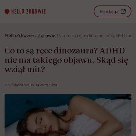
Go
to
Fundacja
content
HelloZdrowie
›
Zdrowie
›
Co to są ręce dinozaura? ADHD nie m
Co to są ręce dinozaura? ADHD
nie ma takiego objawu. Skąd się
wziął mit?
Opublikowano:
06.04.2025 13:58