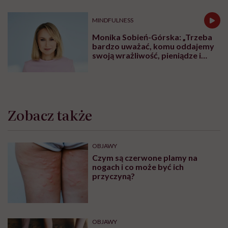
Czy osoba z ADHD zawsze jest nadpobudliwa
ruchowo?
ADHD to nie jest choroba, to zaburzenie. "My jako
psychiatrzy staramy się walczyć z tą
stygmatyzacją"