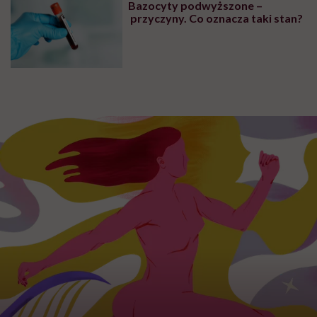
ADHD to nie tylko bycie chaotycznym. Czasem to
może być nadmierna kompensacja w drugą stronę:
"mam wszystko według planu"
ADHD to nie tylko kwestia koncentracji.