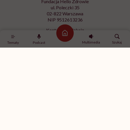
Strona główna
Multimedia
Szukaj
Tematy
Podcast
"Często osoby z ADHD lepiej funkcjonują pod
presją". Jak to przekłada się na pracę?
Osoby z ADHD mają większą tendencję do tego,
żeby dać się pochłonąć technologii