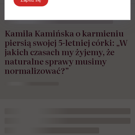
Kamila Kamińska o karmieniu
piersią swojej 5-letniej córki: „W
jakich czasach my żyjemy, że
naturalne sprawy musimy
normalizować?”