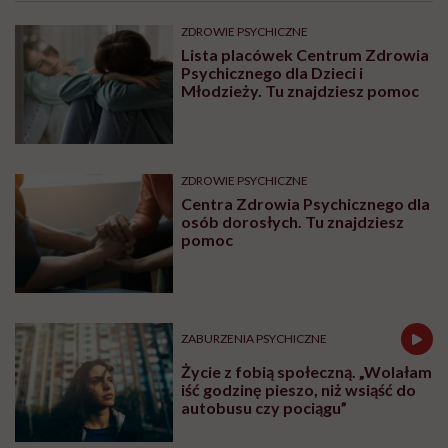
Początek programu i przedstawienie lek.
Katarzyny Stewart
Z ADHD się nie wyrasta. Dorośli z ADHD często
internalizują objawy, ale są one obciążające