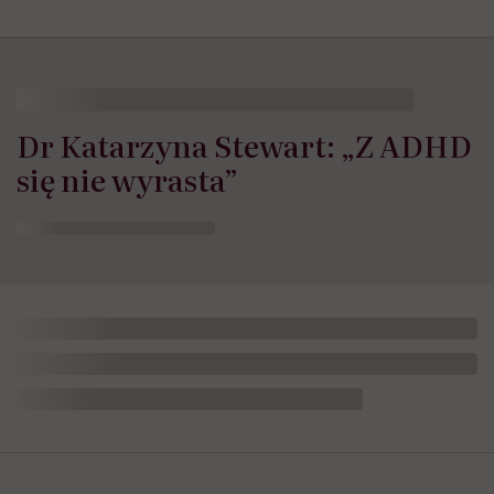
HelloZdrowie
›
Zdrowie Psychiczne
›
Dr Katarzyna Stewart: „Z
Dr Katarzyna Stewart: „Z ADHD
się nie wyrasta”
Opublikowano:
17.04.2026 12:00
Aktualizacja:
02.07.2026 13:19