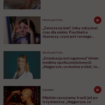
W rozmowie z Karoliną Wierzbińską dr Katarzyna
Stewart (na Instagramie @doctorkastewart),
specjalistka psychiatrii dzieci i młodzieży, tłumaczy,
dlaczego z ADHD się nie wyrasta i jak to zaburzenie
wpływa na dorosłe życie. Objawy zmieniają się z
wiekiem. Nie zawsze są widoczne, ale często wiążą się
z napięciem, impulsywnością i ogromnym kosztem
codziennego funkcjonowania.
Posłuchaj
podcastu
Posłuchaj nas również na:
YouTube