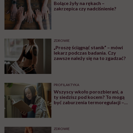
"Diagnoza dziecka uratowała małżeństwo
rodziców". Dorośli czasem orientują się, że sami
mają ADHD dopiero po diagnozie dzieci
Współchorobowość, czyli ADHD a zaburzenia
depresyjno-lękowe albo np. depresja. "To nie jest
wyizolowane zaburzenie"