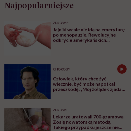
„Kiedy ty się w końcu ogarniesz?”,
„Skoncentruj się”, „Po prostu się uspokój”.
Wiele osób z ADHD słyszało podobne zdania
przez całe życie. Zamiast pomagać,
wzmacniają one poczucie winy i
niezrozumienia.
Udostępnij
Posłuchaj
Wysłuchasz w 66 min