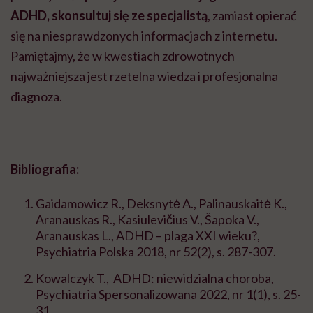
ADHD, skonsultuj się ze specjalistą
, zamiast opierać
się na niesprawdzonych informacjach z internetu.
Pamiętajmy, że w kwestiach zdrowotnych
najważniejsza jest rzetelna wiedza i profesjonalna
diagnoza.
Bibliografia:
Gaidamowicz R., Deksnytė A., Palinauskaitė K.,
Aranauskas R., Kasiulevičius V., Šapoka V.,
Aranauskas L., ADHD – plaga XXI wieku?,
Psychiatria Polska 2018, nr 52(2), s. 287-307.
Kowalczyk T., ADHD: niewidzialna choroba,
Psychiatria Spersonalizowana 2022, nr 1(1), s. 25-
31.