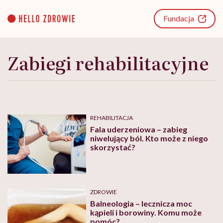
Go
to
Fundacja
content
Zabiegi rehabilitacyjne
REHABILITACJA
Fala uderzeniowa – zabieg
niwelujący ból. Kto może z niego
skorzystać?
ZDROWIE
Balneologia – lecznicza moc
kąpieli i borowiny. Komu może
pomóc?