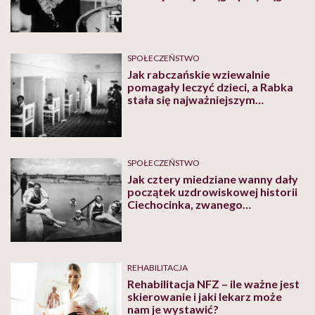
miłośników źródlanej wody i
borowiny
SPOŁECZEŃSTWO
Jak rabczańskie wziewalnie
pomagały leczyć dzieci, a Rabka
stała się najważniejszym
sanatorium dziecięcym w Polsce
SPOŁECZEŃSTWO
Jak cztery miedziane wanny dały
początek uzdrowiskowej historii
Ciechocinka, zwanego
najtańszym biurem
matrymonialnym i
wypoczynkowym przedmieściem
Warszawy
REHABILITACJA
Rehabilitacja NFZ – ile ważne jest
skierowanie i jaki lekarz może
nam je wystawić?