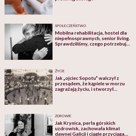
SPOŁECZEŃSTWO
Mobilna rehabilitacja, hostel dla
niepełnosprawnych, senior living.
Sprawdziliśmy, czego potrzebują i
jaką pomoc mogą otrzymać
opiekunowie osób chorych i
niepełnosprawnych
ŻYCIE
Jak „ojciec Sopotu” walczył z
przesądem, że kąpiele w morzu
zagrażają życiu, i stworzył
pierwsze uzdrowisko nad
Bałtykiem
ZDROWIE
Jak Krynica, perła górskich
uzdrowisk, zachowała klimat
dawnej Galicji i ciągle przyciąga