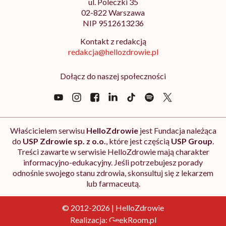
ul. Poleczki 35
02-822 Warszawa
NIP 9512613236
Kontakt z redakcją
redakcja@hellozdrowie.pl
Dołącz do naszej społeczności
Właścicielem serwisu
HelloZdrowie
jest Fundacja należąca
do
USP Zdrowie sp. z o.o.
, które jest częścią
USP Group
.
Treści zawarte w serwisie HelloZdrowie mają charakter
informacyjno-edukacyjny. Jeśli potrzebujesz porady
odnośnie swojego stanu zdrowia, skonsultuj się z lekarzem
lub farmaceutą.
© 2012-2026 | HelloZdrowie
Realizacja:
GeekRoom.pl