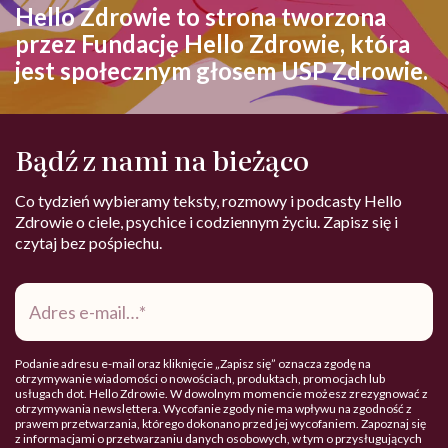
Hello Zdrowie to strona tworzona
przez Fundację Hello Zdrowie, która
jest społecznym głosem USP Zdrowie.
Bądź z nami na bieżąco
Co tydzień wybieramy teksty, rozmowy i podcasty Hello
Zdrowie o ciele, psychice i codziennym życiu. Zapisz się i
czytaj bez pośpiechu.
Adres
e-
mail
*
Podanie adresu e-mail oraz kliknięcie „Zapisz się” oznacza zgodę na
otrzymywanie wiadomości o nowościach, produktach, promocjach lub
usługach dot. Hello Zdrowie. W dowolnym momencie możesz zrezygnować z
otrzymywania newslettera. Wycofanie zgody nie ma wpływu na zgodność z
prawem przetwarzania, którego dokonano przed jej wycofaniem. Zapoznaj się
z informacjami o przetwarzaniu danych osobowych, w tym o przysługujących